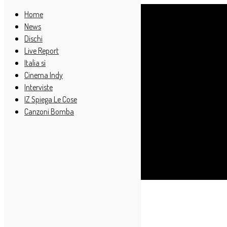
Home
News
Dischi
Live Report
Italia sì
Cinema Indy
Interviste
IZ Spiega Le Cose
Canzoni Bomba
Cerca
Home
Dischi