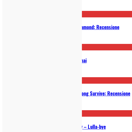
21/01/2025
Black Pumas – Chronicles Of A Diamond: Recensione
02/01/2024
Sampha: tutto sul nuovo disco Lahai
11/09/2023
Bruce Springsteen – Only the Strong Survive: Recensione
06/03/2023
Video della settimana: Anna Bassy – Lulla-bye