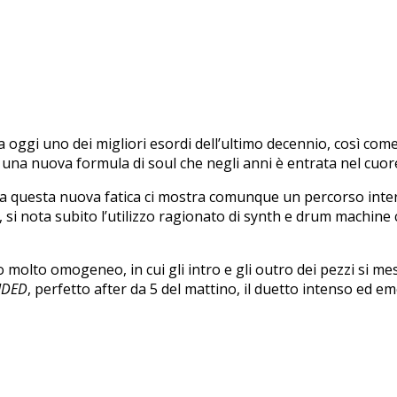
ora oggi uno dei migliori esordi dell’ultimo decennio, così co
a una nuova formula di soul che negli anni è entrata nel cuo
na questa nuova fatica ci mostra comunque un percorso intere
ti, si nota subito l’utilizzo ragionato di synth e drum machine
 molto omogeneo, in cui gli intro e gli outro dei pezzi si me
IDED
, perfetto after da 5 del mattino, il duetto intenso ed 