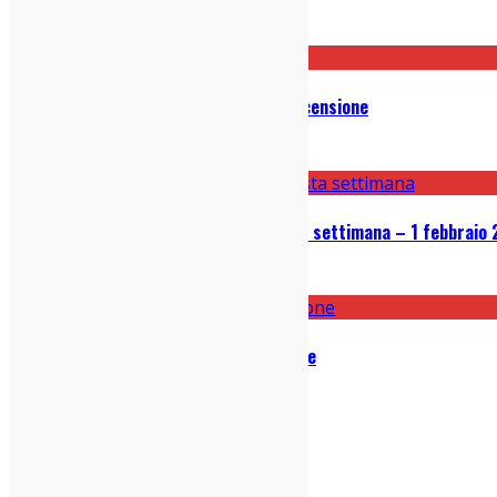
08/06/2021
Aaron Frazer – Introducing…: Recensione
11/02/2021
Le 5 canzoni bomba uscite questa settimana – 1 febbraio
01/02/2021
Moses Sumney – grae: Recensione
15/06/2020
indie-zone.it© 2020