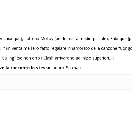
er chiunque), Latteria Molloy (per le realtà medio-piccole), Fabrique (
s…” (in verità me l’ero fatto regalare innamorato della canzone “Congo
alling” (se non erro i Clash arrivarono ad inizio superiori…)
ve la racconto lo stesso:
adoro Batman