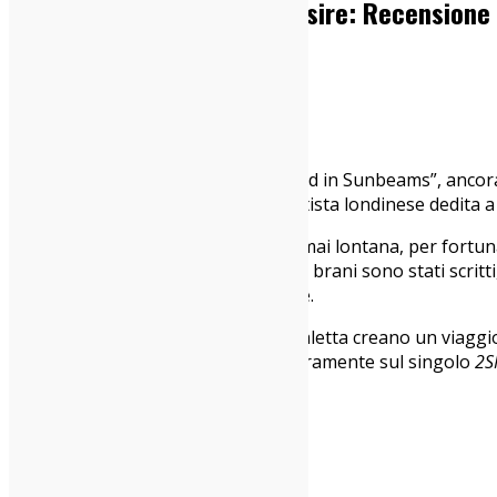
Arlo Parks – Ambiguous Desire: Recensione
15/05/2026
Dischi
Lasciati alle spalle i fasti di “Collapsed in Sunbeams”, anc
Soft Machine”, torna
Arlo Parks
, artista londinese dedita 
Se la freschezza di un lustro fa è ormai lontana, per fortu
Figlio delle notti di
New York
, dove i brani sono stati scrit
crepuscolare, ma calda e accogliente.
Le dodici canzoni che formano la scaletta creano un viaggio
qualche brano, però, puntiamo sicuramente sul singolo
2S
Go
.
Andrea Manenti