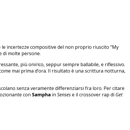
me le incertezze compositive del non proprio riuscito “My
re di molte persone.
ssante, più onirico, seppur sempre ballabile, e riflessivo.
 come mai prima d’ora. Il risultato è una scrittura notturna,
scolano senza veramente differenziarsi fra loro. Per citare
emozionante con
Sampha
in
Senses
e il crossover rap di
Get