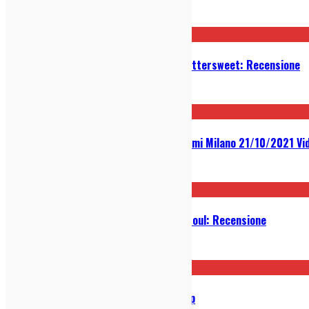
30/01/2023
Paolo Nutini – Last Night in the Bittersweet: Recensione
09/01/2023
Ben Ottewell (Gomez) – Live a Germi Milano 21/10/2021 Vi
21/10/2021
Old Fashioned Lover Boy – Yacht Soul: Recensione
24/09/2021
Todays 2021: annunciata la line-up