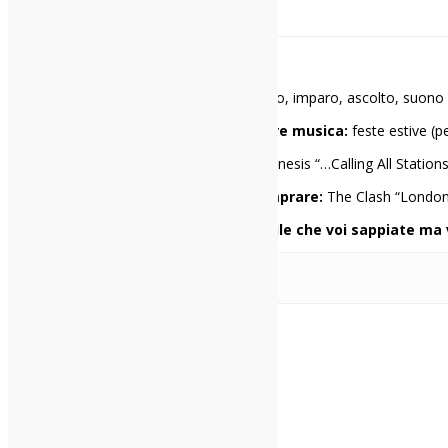
Andrea Manenti
Mi racconto in una frase:
insegno, imparo, ascolto, suono
I miei 3 locali preferiti per ascoltare musica:
feste estive (p
Il primo disco che ho comprato:
Genesis “…Calling All Station
Il primo disco che avrei voluto comprare:
The Clash “London C
Una cosa di me che penso sia inutile che voi sappiate ma 
Arlo Parks
Sampha
soul
Condividi: