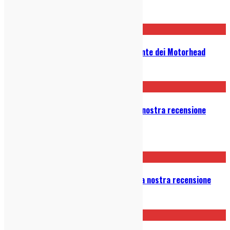
26/04/2021
Lemmy: il film sulla vita del cantante dei Motorhead
25/06/2020
Piccole Donne di Greta Gerwig, la nostra recensione
(senza spoiler)
20/01/2020
Midsommar, di Ari Aster (2019): la nostra recensione
29/11/2019