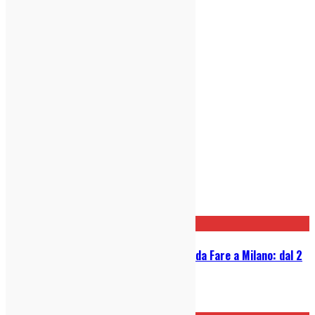
Post correlati
Guida Settimanale alle Cose Belle da Fare a Milano: dal 2
all’8 febbraio 2026
02/03/2026