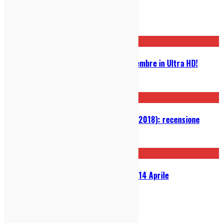
“I 400 colpi” compiono 60 anni
13/10/2019
I Goonies tornano al cinema a dicembre in Ultra HD!
12/10/2019
First Reformed di Paul Schrader (2018): recensione
30/09/2019
41 Cose Da Fare a Milano dall’8 al 14 Aprile
07/04/2019
indie-zone.it© 2020