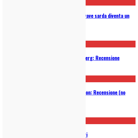
The Missing Boys: la scena dark wave sarda diventa un
film
15/01/2025
“The Fabelmans”, di Steven Spielberg: Recensione
19/01/2023
“Il Potere del Cane” di Jane Campion: Recensione (no
spoiler)
04/11/2021
Oscar 2021: scopri tutti i vincitori