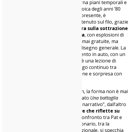
questo equilibrio. Il modo in cui alterna piani temporali e
toni, passando dalla tensione paranoica degli anni ’80
all’energia più intima e affettiva del presente, è
magistrale. Lo spettatore è sempre tenuto sul filo, grazie
a
una gestione del ritmo che lavora sulla sottrazione
e poi sull’accelerazione improvvisa
, con esplosioni di
azione o pathos che non sembrano mai gratuite, ma
sempre perfettamente inserite nel disegno generale. La
lunga sequenza finale dell’inseguimento in auto, con un
uso vertiginoso dei dislivelli urbani, è una lezione di
suspense e messa in scena, un dialogo continuo tra
campo e fuoricampo che crea tensione e sorpresa con
strumenti quasi invisibili.
Naturalmente, in un film di Anderson, la forma non è mai
disgiunta dal contenuto. E se da un lato
Una battaglia
dopo l’altra
è forse il suo lavoro più “narrativo”, dall’altro
resta pienamente
figlio di un autore che riflette su
ideologia, controllo e identità
. Il confronto tra Pat e
Lockjaw, tra anarchia e ordine reazionario, tra la
militanza cieca e la coercizione istituzionale, si specchia