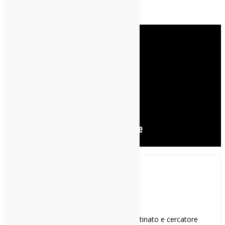
tum
smemorato cronico, sognatore ostinato e cercatore