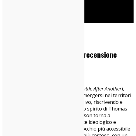
Cerca
Home
Cinema Indy
Una battaglia dopo l’altra: recensione
07/10/2025
Cinema Indy
Con
Una battaglia dopo l’altra
(
One Battle After Another
),
Paul Thomas Anderson
torna a immergersi nei territori
instabili del postmodernismo narrativo, riscrivendo e
semplificando, ma senza svuotare, lo spirito di Thomas
Pynchon. Dopo
Vizio di forma
, Anderson torna a
maneggiare un materiale fortemente ideologico e
letterario, ma stavolta lo fa con un occhio più accessibile
al pubblico generalista. È il suo film più costoso, con un