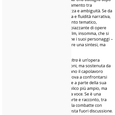
l’altra
è un film che insegue il bilanciamento tra
accessibilità e autorialità, tra chiarezza e ambiguità. Se da
un lato conquista per coerenza visiva e fluidità narrativa,
dall’altro rischia un certo appiattimento tematico,
rispetto alla potenza enigmatica e spiazzante di opere
come
Il petroliere
o
The Master
. È un film, insomma, che si
muove tra forze contrapposte – come i suoi personaggi –
e che forse non vuole davvero trovare una sintesi, ma
restare in tensione, in conflitto.
In conclusione,
Una battaglia dopo l’altra
è un’opera
imponente, non priva di contraddizioni, ma sostenuta da
una regia e un montaggio che sfiorano il capolavoro
assoluto. È il film di un autore che prova a confrontarsi
col proprio tempo, rinunciando forse a parte della sua
intransigenza per parlare a un pubblico più ampio, ma
senza mai tradire del tutto la propria voce. Se è una
battaglia tra cinema e mercato, tra arte e racconto, tra
forma e contenuto… beh, Anderson la combatte con
lucidità, coraggio e un talento che resta fuori discussione.