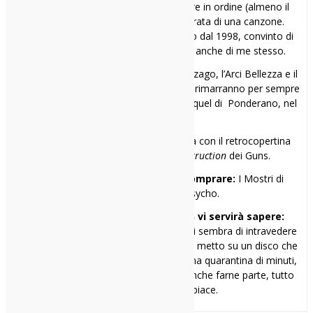
compulsivo di dischi capaci di rimettere in ordine (almeno il
mio) mondo, nonfoss’altro per la durata di una canzone.
Bazzico questo meraviglioso postaccio dal 1998, convinto di
essere sempre indie prima degli altri, anche di me stesso.
I miei 3 rifugi sonori:
Il Bloom di Mezzago, l’Arci Bellezza e il
Gagarin a Busto Arsizio. Nel cuore però rimarranno per sempre
Spazio Musica a Pavia e il Babylonia in quel di Ponderano, nel
Biellese.
Il primo disco comprato:
la cassetta con il retrocopertina
non censurato di
Appetite for Destruction
dei Guns.
Il primo disco che avrei voluto comprare:
I Mostri di
Thimothy dei Motorpsycho.
Una cosa che probabilmente non vi servirà sapere:
parafrasando John Fante, ogni tanto mi sembra di intravedere
il lato più tragicomico dell’esistenza. Poi metto su un disco che
vale davvero la pena ascoltare e, per una quarantina di minuti,
il mondo torna ad avere un senso. E anche farne parte, tutto
sommato, non mi dispiace.