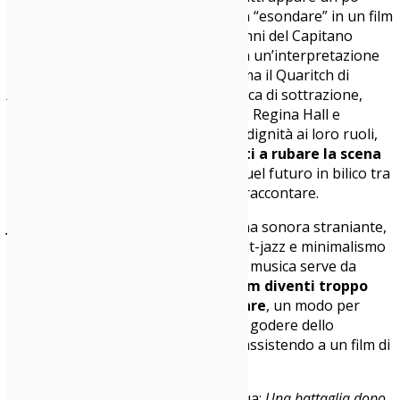
trattenuta, quasi trattenuta per non “esondare” in un film
già molto denso.
Sean Penn
, nei panni del Capitano
Lockjaw, è invece sopra le righe, con un’interpretazione
volutamente caricaturale che richiama il Quaritch di
Avatar
, mentre
Benicio Del Toro
gioca di sottrazione,
quasi invisibile ma mai privo di peso. Regina Hall e
Teyana Taylor regalano intensità e dignità ai loro ruoli,
ma è, come detto,
la giovane Infiniti a rubare la scena
nei momenti chiave
, incarnando quel futuro in bilico tra
utopia e disincanto che il film vuole raccontare.
Jonny Greenwood
firma una colonna sonora straniante,
a tratti respingente, con trame avant-jazz e minimalismo
dissonante. Una scelta deliberata: la musica serve da
contrappunto, per
evitare che il film diventi troppo
“facile” da seguire o da decodificare
, un modo per
ricordare allo spettatore che sì, può godere dello
spettacolo, ma che sta pur sempre assistendo a un film di
Paul Thomas Anderson.
E qui arriva la nota forse più ambigua:
Una battaglia dopo