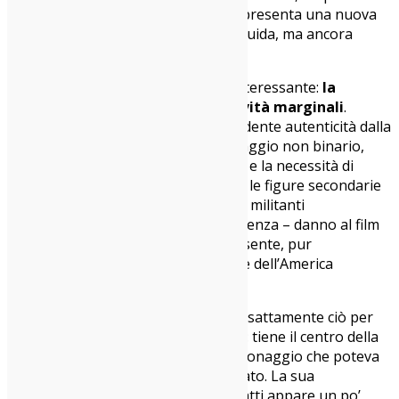
nel rapporto con Charlene, che rappresenta una nuova
generazione meno dogmatica, più fluida, ma ancora
assetata di giustizia.
E qui si inserisce un altro aspetto interessante:
la
rappresentazione delle soggettività marginali
.
Charlene (interpretata con sorprendente autenticità dalla
giovane Chase Infiniti) è un personaggio non binario,
sospeso tra le aspettative del padre e la necessità di
trovare una propria voce. Ma anche le figure secondarie
– dalla drag queen Povero Tony alle militanti
afroamericane che guidano la resistenza – danno al film
una freschezza che lo ancora al presente, pur
affondando nelle ossessioni passate dell’America
paranoica e repressiva.
Sul fronte degli attori,
DiCaprio
fa esattamente ciò per
cui è stato pagato profumatamente: tiene il centro della
scena, conferisce umanità a un personaggio che poteva
risultare solo un fantasma del passato. La sua
performance è solida, anche se a tratti appare un po’