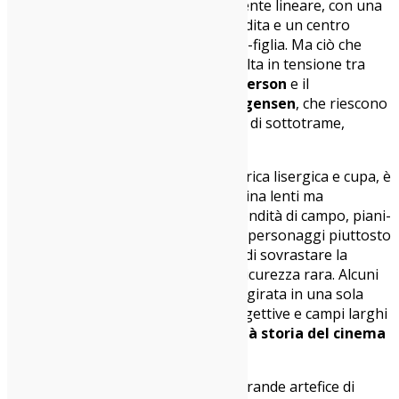
temporale, diventa sorprendentemente lineare, con una
narrazione più classica, azione scandita e un centro
emotivo definito nel rapporto padre-figlia. Ma ciò che
tiene insieme le anime del film, talvolta in tensione tra
loro, è
la regia impeccabile di Anderson
e il
montaggio chirurgico di Andy Jurgensen
, che riescono
a domare un materiale vasto, denso di sottotrame,
registri e riferimenti.
La prima ora, ambientata in un’America lisergica e cupa, è
puro Anderson: movimenti di macchina lenti ma
inesorabili, uso rigoroso della profondità di campo, piani-
sequenza che sembrano inseguire i personaggi piuttosto
che guidarli. La regia non cerca mai di sovrastare la
storia, ma la accompagna con una sicurezza rara. Alcuni
momenti – come la rapina in banca, girata in una sola
lunga inquadratura che alterna soggettive e campi larghi
in un flusso quasi ipnotico –
sono già storia del cinema
contemporaneo
.
Il montaggio di Jurgensen è l’altro grande artefice di