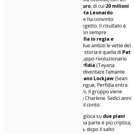
budget monstre da
120 milioni di euro
, di cui
20 milioni
sono stati destinati al protagonista Leonardo
DiCaprio
: un investimento chiave che ha convinto
Warner Bros.
a scommettere sul progetto. Il risultato è
un film potente, stratificato, forse non sempre
perfettamente armonico, ma che
brilla in regia e
montaggio
, raggiungendo in quei due ambiti le vette del
cinema d’autore contemporaneo. La storia è quella di
Pat
Calhoun
(DiCaprio), militante del gruppo rivoluzionario
French 75, e della sua compagna
Perfidia
(Teyana
Taylor), che sotto ricatto finisce per diventare l’amante
del militare ultraconservatore
Capitano Lockjaw
(Sean
Penn). Dopo una rapina finita nel sangue, Perfidia entra
nel programma protezione testimoni, il gruppo viene
smantellato, e Pat fugge con la figlia Charlene. Sedici anni
dopo, il passato torna a presentare il conto.
Già dalla sinossi si capisce che il film gioca su
due piani
temporali
e due toni distinti: la prima parte è più criptica,
ellittica, quasi dissonante; la seconda, dopo il salto