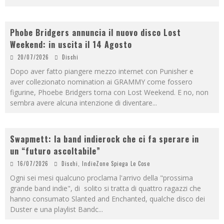
Phobe Bridgers annuncia il nuovo disco Lost
Weekend: in uscita il 14 Agosto
20/07/2026
Dischi
Dopo aver fatto piangere mezzo internet con Punisher e
aver collezionato nomination ai GRAMMY come fossero
figurine, Phoebe Bridgers torna con Lost Weekend. E no, non
sembra avere alcuna intenzione di diventare
...
Swapmett: la band indierock che ci fa sperare in
un “futuro ascoltabile”
16/07/2026
Dischi
,
IndieZone Spiega Le Cose
Ogni sei mesi qualcuno proclama l'arrivo della "prossima
grande band indie", di solito si tratta di quattro ragazzi che
hanno consumato Slanted and Enchanted, qualche disco dei
Duster e una playlist Bandc
...