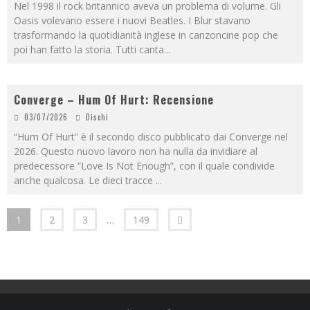
Nel 1998 il rock britannico aveva un problema di volume. Gli
Oasis volevano essere i nuovi Beatles. I Blur stavano
trasformando la quotidianità inglese in canzoncine pop che
poi han fatto la storia. Tutti canta
...
Converge – Hum Of Hurt: Recensione
03/07/2026
Dischi
“Hum Of Hurt” è il secondo disco pubblicato dai Converge nel
2026. Questo nuovo lavoro non ha nulla da invidiare al
predecessore “Love Is Not Enough”, con il quale condivide
anche qualcosa. Le dieci tracce
...
1
2
3
…
149