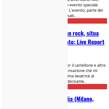
Ferrara sono stati protagonisti di un evento speciale
intitolato "Desiderio, cinema e rock". L'evento, parte del
festival La Milanesiana diretto da Elisab
...
La Prima Estate 2026 – Gran rock, situa
mare con un espresso negato: Live Report
29/06/2026
Live Report
Ci sono rassegne che si ricordano per il cartellone e altre
che mi si stampano in testa per la sensazione che mi
lasciano addosso quando faccio l'ultima lavatrice al
rientro. La Prima Estate appartiene decisame
...
Big Thief @ Circolo Magnolia (Milano,
14/06/2026): Live Report