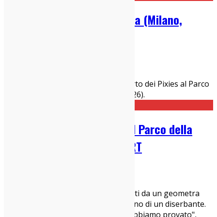
Pixies @ Parco della Musica (Milano,
14/07/26): Live Report
18/07/2026
Live Report
Leggi il nostro live report del concerto dei Pixies al Parco
della Mus8ca di Milano (14 luglio 2026).
Belle And Sebastian: Live al Parco della
Musica, Milano: LIVE REPORT
13/07/2026
Concerti Milanesi
,
Live Report
Ci sono prati che sembrano disegnati da un geometra
depresso dopo aver letto il bugiardino di un diserbante.
Distese color beige tendente al "ci abbiamo provato",