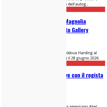
erba con l'autostima di un tappetino dell'autog
...
Aldous Harding @ Circolo Magnolia
(Milano, 28/06/2026): Photo Gallery
30/06/2026
Live Report
Guarda i nostri scatti al concerto di Aldous Harding al
Circolo Magnolia di Segrate (Milano) il 28 giugno 2026.
Tre Allegri Ragazzi Morti live con il regista
Abel Ferrara: Photo Gallery
29/06/2026
Italia sì
,
Live Report
I Tre Allegri Ragazzi Morti e il regista americano Abel