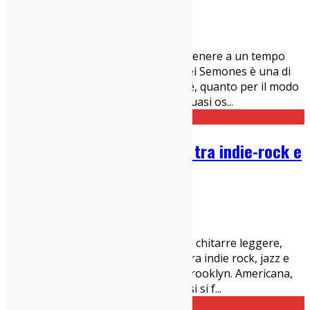
22/07/2026
Live Report
Ci sono artisti che sembrano appartenere a un tempo
diverso da quello in cui suonano. Mei Semones è una di
questi. Non tanto per la musica in sé, quanto per il modo
in cui la abita: con una discrezione quasi os
...
Mei Semones live a Milano, tra indie-rock e
jazz
20/07/2026
Live Report
L’universo di Mei Semones è fatto di chitarre leggere,
melodie sognanti e ritmi incalzanti tra indie rock, jazz e
bossa nova. Ha 24 anni e viene da Brooklyn. Americana,
dunque, ma le sue origini giapponesi si f
...