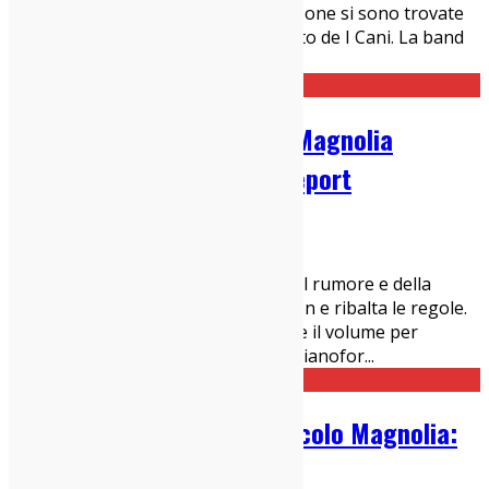
Il 21 luglio, a Milano, migliaia di persone si sono trovate
sotto il cielo di Segrate per il concerto de I Cani. La band
di Niccolò Contessa è tornata a Mi
...
Patrick Watson @ Circolo Magnolia
(Milano, 25/07/26): Live Report
27/07/2026
Concerti Milanesi
,
Live Report
L'estate è la stagione dei festival, del rumore e della
distrazione. Poi arriva Patrick Watson e ribalta le regole.
Al Circolo Magnolia non serve alzare il volume per
catturare l'attenzione: bastano un pianofor
...
Mei Semones + Aron! al Circolo Magnolia:
Live Report