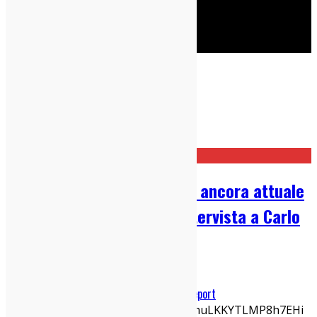
Cerca
Live Report
Home
Live Report
Velleità de I Cani: racconto ancora attuale
di una generazione (con intervista a Carlo
Pastore)
04/08/2026
IndieZone Spiega Le Cose
,
Interviste
,
Live Report
https://youtu.be/GUBr9PRWj9s?is=muLKKYTLMP8h7EHi