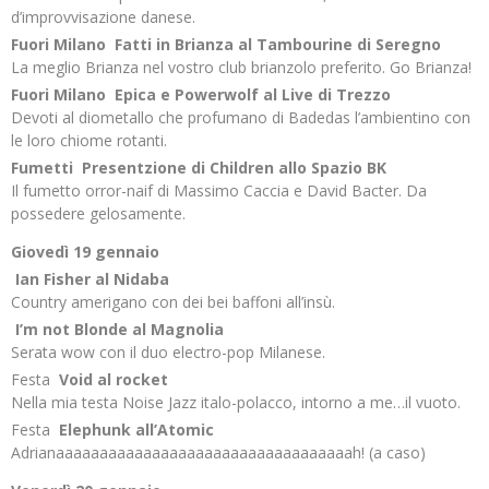
d’improvvisazione danese.
Fuori Milano
Fatti in Brianza al Tambourine di Seregno
La meglio Brianza nel vostro club brianzolo preferito. Go Brianza!
Fuori Milano
Epica e Powerwolf al Live di Trezzo
Devoti al diometallo che profumano di Badedas l’ambientino con
le loro chiome rotanti.
Fumetti
Presentzione di Children allo Spazio BK
Il fumetto orror-naif di Massimo Caccia e David Bacter. Da
possedere gelosamente.
Giovedì 19 gennaio
Ian Fisher al Nidaba
Country amerigano con dei bei baffoni all’insù.
I’m not Blonde al Magnolia
Serata wow con il duo electro-pop Milanese.
Festa
Void al rocket
Nella mia testa Noise Jazz italo-polacco, intorno a me…il vuoto.
Festa
Elephunk all’Atomic
Adrianaaaaaaaaaaaaaaaaaaaaaaaaaaaaaaaaaah! (a caso)