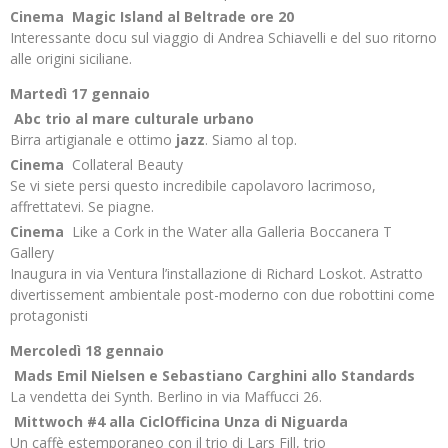
Cinema
Magic Island al Beltrade ore 20
Interessante docu sul viaggio di Andrea Schiavelli e del suo ritorno
alle origini siciliane.
Martedì 17 gennaio
Abc trio al mare culturale urbano
Birra artigianale e ottimo
jazz
. Siamo al top.
Cinema
Collateral Beauty
Se vi siete persi questo incredibile capolavoro lacrimoso,
affrettatevi. Se piagne.
Cinema
Like a Cork in the Water alla Galleria Boccanera T
Gallery
Inaugura in via Ventura l’installazione di Richard Loskot. Astratto
divertissement ambientale post-moderno con due robottini come
protagonisti
Mercoledì 18 gennaio
Mads Emil Nielsen e Sebastiano Carghini allo Standards
La vendetta dei Synth. Berlino in via Maffucci 26.
Mittwoch #4 alla CiclOfficina Unza di Niguarda
Un caffè estemporaneo con il trio di Lars Fill, trio