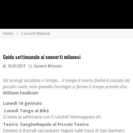
Home
Concerti Milanesi
Guida settimanale ai concerti milanesi
16/01/2017
Concerti Milanesi
Gli orologi uccidono il tempo… il tempo è morto finché è cliccato da
piccole ruote; solo quando l’orologio si ferma il tempo prende vita.
William Faulkner
Lunedì 16 gennaio
Lunedì Tango al Biko
Si inizia la settimana con il caschè? Ammappate oh.
Teatro
SangheNapule al Piccolo Teatro
Saviano e Borrelli raccontano Napoli sulle trace di San Gennaro