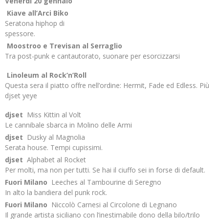
Venerdì 20 gennaio
Kiave all’Arci Biko
Seratona hiphop di
spessore.
Moostroo e Trevisan al Serraglio
Tra post-punk e cantautorato, suonare per esorcizzarsi
Linoleum al Rock’n’Roll
Questa sera il piatto offre nell’ordine: Hermit, Fade ed Edless. Più
djset yeye
djset
Miss Kittin al Volt
Le cannibale sbarca in Molino delle Armi
djset
Dusky al Magnolia
Serata house. Tempi cupissimi.
djset
Alphabet al Rocket
Per molti, ma non per tutti. Se hai il ciuffo sei in forse di default.
Fuori Milano
Leeches al Tambourine di Seregno
In alto la bandiera del punk rock.
Fuori Milano
Niccolò Carnesi al Circolone di Legnano
Il grande artista siciliano con l’inestimabile dono della bilo/trilo