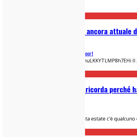
Home
IndieZone Spiega Le Cose
Velleità de I Cani: racconto ancora attuale 
04/08/2026
IndieZone Spiega Le Cose
,
Interviste
,
Live Report
https://youtu.be/GUBr9PRWj9s?is=muLKKYTLMP8h7EHi Il 21 lugl
Niccolò Contessa è tornata a Mi
...
Ypsigrock, il festival che ti ricorda perché h
04/08/2026
IndieZone Spiega Le Cose
Io non capisco perchè ma ogni fottuta estate c'è qualcuno 
zucchine dell'orto sui social ad ag
...