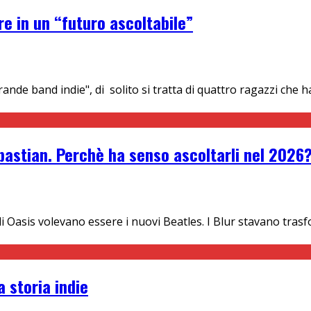
e in un “futuro ascoltabile”
rande band indie", di solito si tratta di quattro ragazzi ch
ebastian. Perchè ha senso ascoltarli nel 2026
i Oasis volevano essere i nuovi Beatles. I Blur stavano tras
 storia indie