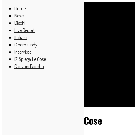
Home
News
Dischi
Live Report
Italia sì
Cinema Indy
Interviste
IZ Spiega Le Cose
Canzoni Bomba
Cerca
IndieZone Spiega Le Cose