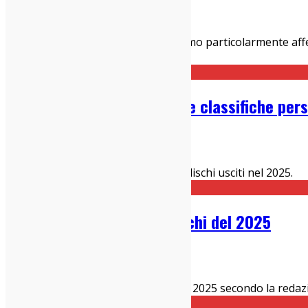
26/05/2026
IndieZone Spiega Le Cose
,
Italia sì
Ci sono realtà musicali alle quali siamo particolarmente aff
prolificano nel sottobosco, m
...
I migliori dischi del 2025: le classifiche per
23/12/2025
Dischi
,
IndieZone Spiega Le Cose
Le classifiche personali dei migliori dischi usciti nel 2025.
Classifica: i migliori 50 dischi del 2025
19/12/2025
Dischi
,
IndieZone Spiega Le Cose
La classifica dei migliori 50 dischi del 2025 secondo la red