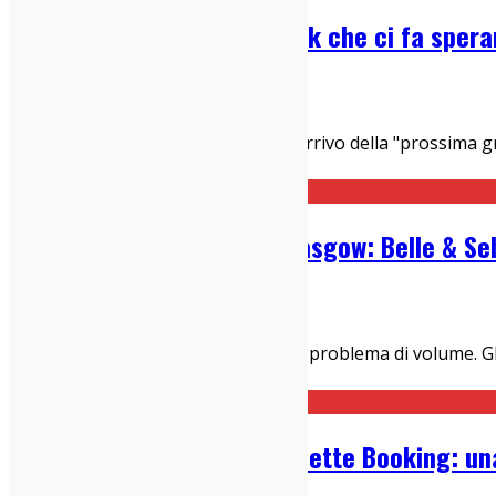
Swapmett: la band indierock che ci fa sperar
16/07/2026
Dischi
,
IndieZone Spiega Le Cose
Ogni sei mesi qualcuno proclama l'arrivo della "prossima g
Duster e una playlist Bandc
...
La rivoluzione gentile di Glasgow: Belle & S
06/07/2026
Dischi
,
IndieZone Spiega Le Cose
Nel 1998 il rock britannico aveva un problema di volume. Gl
han fatto la storia. Tutti canta
...
Waddafuzz Records e Moquette Booking: una