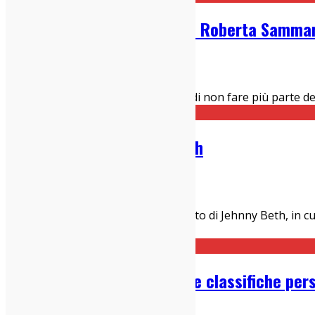
Le migliori linee di basso di Roberta Sammar
23/10/2025
IndieZone Spiega Le Cose
,
Italia sì
Roberta Sammarelli ha annunciato di non fare più parte de
Alla scoperta di Jehnny Beth
14/10/2025
IndieZone Spiega Le Cose
C’è un momento, durante un concerto di Jehnny Beth, in cui i
la sua voce, le sue parole
...
I migliori dischi del 2024: le classifiche per