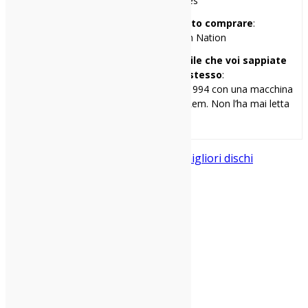
Guns’n’Roses – Lies
Il primo disco che avrei voluto comprare
:
Sonic Youth – Daydream Nation
Una cosa di me che penso sia inutile che voi sappiate
ma ve la racconto lo stesso
:
Ho scritto la mia prima recensione nel 1994 con una macchina
da scrivere. Il disco era “Monster” dei Rem. Non l’ha mai letta
nessuno.
best album
classifica
migliori album
migliori dischi
Condividi: