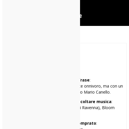
Paolo
Mi racconto in una frase
:
Gran rallentatore di eventi, musicalmente onnivoro, ma con un
debole per l’orchestra del maestro Mario Canello.
I miei tre locali preferiti per ascoltare musica
:
Cox 18 (Milano), Hana-Bi (Marina di Ravenna), Bloom
(Mezzago, MB)
Il primo disco che ho comprato
: