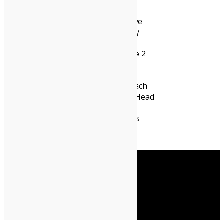
Lowinsky – Alice inizia a capire
Peter Doherty – Felt Better Alive
Bob Mould – Here We Go Crazy
Ryan Adams – Self Portrait
Neffa – Canerandagio parte 1 e 2
Discomostro – Oh no!
Messa – The Spin
Black Lips – Season Of The Peach
Ezra Furman – Goodbye Small Head
Viagra Boys – Viagr Aboys
Helloween – Giants & Monsters