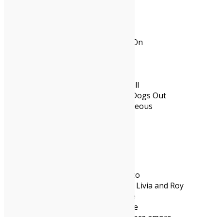
Andrea Bentivoglio
INTERNAZIONALI
Horsegirl – Phonetics On And On
Lifeguard – Ripped and Torn’
The Cords – The Cords
Men I Trust – Equus Caballus
Bilk – Essex drugs and rocknroll
Lambrini Girls – Who Let The Dogs Out
Olivia world – Greedy and gorgeous
Cheekface – Middle Spoon
Wednesday – Bleeds
Artificial Go – Musical Chairs
ITALIANI
Laguna bollente – Fantascbocco
A minor place – Richard, Barry, Livia and Roy
Gazebo penguins – Temporale
Waving Blue – Fake.Love.Desire