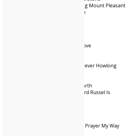
Racing Mount Pleasant – Racing Mount Pleasant
Jeff Tweedy – Twilight Override
Bon Iver – Sable, Fable
Geese – Getting Killed
The Zen Circus – Il Male
Wet Leg – Moisturizer
Earl Sweatshirt – Live Laugh Love
Big Thief – Double Infinity
Studio Murena – Notturno
Black Country, New Road – Forever Howlong
Kassa Overall – CREAM
Caparezza – Orbit Orbit
Anna B Savage – You & i are Earth
Everything Is Recorded – Richard Russel Is
Temporary
Pulp – More
Rosalía – Lux
Wednesday – Bleeds
Julien Baker, TORRES – Send A Prayer My Way
Matt Berninger – Get Sunk