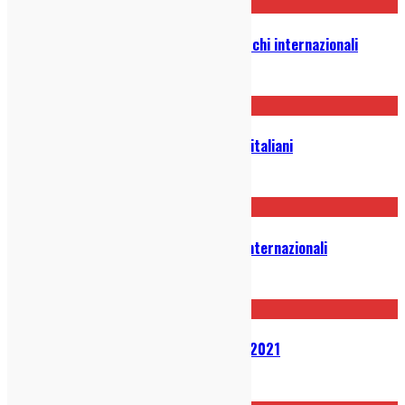
Classifiche 2023: i migliori 40 dischi internazionali
21/12/2023
CLASSIFICHE 2022: Top 15 dischi italiani
27/12/2022
Classifiche 2022: TOP 30 dischi internazionali
15/12/2022
Classifiche: i dischi delusione del 2021
07/01/2022