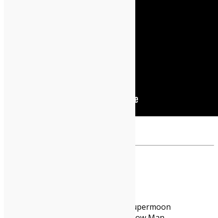
Tum
Jeff Tweedy – Twilight Overide
Saintseneca – Highwollow & Supermoon
Micah P. Hinson – The Tomorrow Man