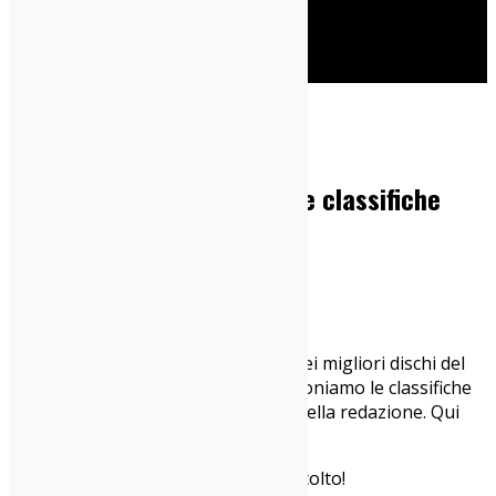
Cerca
Home
Dischi
I migliori dischi del 2025: le classifiche
personali
23/12/2025
Dischi
,
IndieZone Spiega Le Cose
Dopo la nostra classifica generale dei migliori dischi del
2025 (potete rileggerla
qui
), vi proponiamo le classifiche
personali di alcuni dei componenti della redazione. Qui
emergono i gusti dei singoli.
Beh, anche in questo caso, buon ascolto!