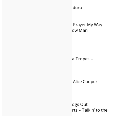
Swans – Birthing
Lucio Corsi – Volevo essere un duro
Big Thief – Double Infinity
Lemonheads – Love Chant
Julien Baker & Torres – Send A Prayer My Way
Micah P. Hinson – The Tomorrow Man
Piccoli Bigfoot – Le origini
Ketama126 – 33
Asma – Asma
Early James – Medium Raw
Laura Jane Grace in the Trauma Tropes –
Adventure Club
Baustelle – El Galactico
Deftones – Private Music
Alice Cooper – The Revenge of Alice Cooper
Osaka Flu – Lasciateci divertire
Un Gruppo – Habemus baba
Bon Iver – SABLE, fABLE
Lambrini Girls – Who Let the Dogs Out
Neil Young & The Chrome Hearts – Talkin’ to the
Trees