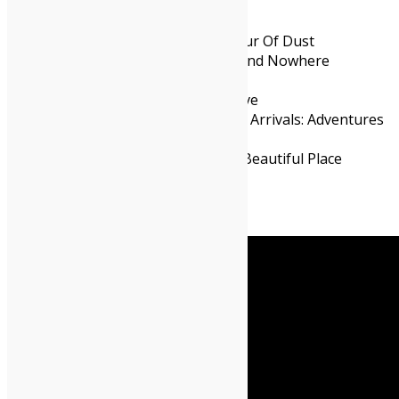
Skeggs – Top Heavy
Parcels – Loved
Grant-Lee Phillips – In The Hour Of Dust
The Autumn Defense – Here And Nowhere
Mogwai – The Bad Fire
Peter Doherty – Felt Better Alive
Curtis Harding – Departures & Arrivals: Adventures
Of Captain Curt
Water From Your Eyes – It’s A Beautiful Place
Cleopatrick – Fake Moon