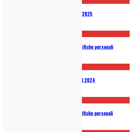
Classifica: i migliori 50 dischi del 2025
19/12/2025
I migliori dischi del 2024: le classifiche personali
24/12/2024
Classifiche: i migliori 50 dischi del 2024
20/12/2024
I migliori dischi del 2023: le classifiche personali
01/01/2024