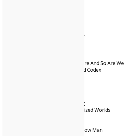
Paolo
Young Knives – Landfill
Jeff Tweedy – Twilight Override
Motorpsycho – S/T
Geese – Getting Killed
Bar Italia – Some Like It Hot
Mclusky – The World Is Still Here And So Are We
Tropical Fuck Storm – Fairyland Codex
Early James – Medium Raw
Sword II – Electric Hour
Big Thief – Double Infinity
Viagra Boys – Viagr Aboys
Tune-Yards – Better Dreaming
Mandrake Handshake – Eart-Sized Worlds
Hooveriii – Manhunter
Little Simz – Lotus
Micah P. Hinson – The Tomorrow Man