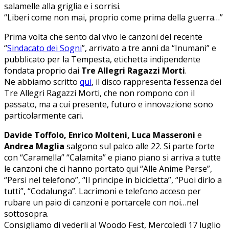
salamelle alla griglia e i sorrisi.
“Liberi come non mai, proprio come prima della guerra…”
Prima volta che sento dal vivo le canzoni del recente
“
Sindacato dei Sogni
”, arrivato a tre anni da “Inumani” e
pubblicato per la Tempesta, etichetta indipendente
fondata proprio dai
Tre Allegri Ragazzi Morti
.
Ne abbiamo scritto
qui
, il disco rappresenta l’essenza dei
Tre Allegri Ragazzi Morti, che non rompono con il
passato, ma a cui presente, futuro e innovazione sono
particolarmente cari.
Davide Toffolo, Enrico Molteni, Luca Masseroni
e
Andrea Maglia
salgono sul palco alle 22. Si parte forte
con “Caramella” “Calamita” e piano piano si arriva a tutte
le canzoni che ci hanno portato qui “Alle Anime Perse”,
“Persi nel telefono”, “Il principe in bicicletta”, “Puoi dirlo a
tutti”, “Codalunga”. Lacrimoni e telefono acceso per
rubare un paio di canzoni e portarcele con noi…nel
sottosopra.
Consigliamo di vederli al Woodo Fest, Mercoledì 17 luglio