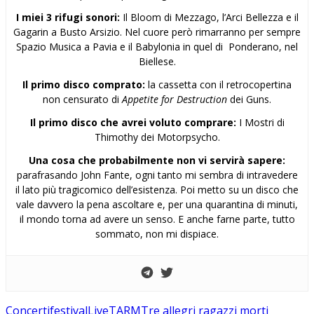
I miei 3 rifugi sonori:
Il Bloom di Mezzago, l’Arci Bellezza e il
Gagarin a Busto Arsizio. Nel cuore però rimarranno per sempre
Spazio Musica a Pavia e il Babylonia in quel di Ponderano, nel
Biellese.
Il primo disco comprato:
la cassetta con il retrocopertina
non censurato di
Appetite for Destruction
dei Guns.
Il primo disco che avrei voluto comprare:
I Mostri di
Thimothy dei Motorpsycho.
Una cosa che probabilmente non vi servirà sapere:
parafrasando John Fante, ogni tanto mi sembra di intravedere
il lato più tragicomico dell’esistenza. Poi metto su un disco che
vale davvero la pena ascoltare e, per una quarantina di minuti,
il mondo torna ad avere un senso. E anche farne parte, tutto
sommato, non mi dispiace.
Concerti
festival
Live
TARM
Tre allegri ragazzi morti