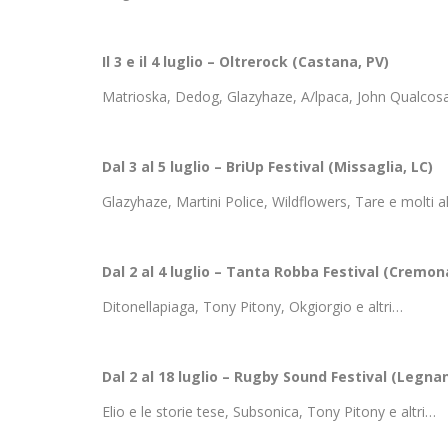
Il 3 e il 4 luglio – Oltrerock (Castana, PV)
Matrioska, Dedog, Glazyhaze, A/lpaca, John Qualcosa
Dal 3 al 5 luglio – BriUp Festival (Missaglia, LC)
Glazyhaze, Martini Police, Wildflowers, Tare e molti al
Dal 2 al 4 luglio – Tanta Robba Festival (Cremon
Ditonellapiaga, Tony Pitony, Okgiorgio e altri…
Dal 2 al 18 luglio – Rugby Sound Festival (Legnan
Elio e le storie tese, Subsonica, Tony Pitony e altri…