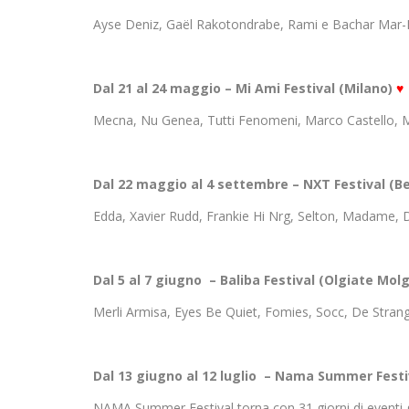
Ayse Deniz, Gaël Rakotondrabe, Rami e Bachar Mar-Kh
Dal 21 al 24 maggio – Mi Ami Festival (Milano)
♥
Mecna, Nu Genea, Tutti Fenomeni, Marco Castello, Mot
Dal 22 maggio al 4 settembre – NXT Festival (
Edda, Xavier Rudd, Frankie Hi Nrg, Selton, Madame, Di
Dal 5 al 7 giugno – Baliba Festival (Olgiate Molg
Merli Armisa, Eyes Be Quiet, Fomies, Socc, De Strang
Dal 13 giugno al 12 luglio – Nama Summer Fest
NAMA Summer Festival torna con 31 giorni di eventi gr