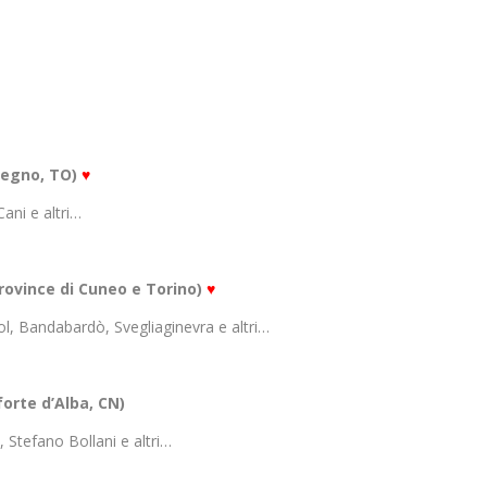
llegno, TO)
♥
ani e altri…
Province di Cuneo e Torino)
♥
ol, Bandabardò, Svegliaginevra e altri…
orte d’Alba, CN)
 Stefano Bollani e altri…