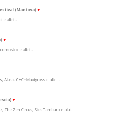
Festival (Mantova)
♥
i e altri…
o)
♥
comostro e altri…
es, Altea, C+C=Maxigross e altri…
rescia)
♥
, The Zen Circus, Sick Tamburo e altri…