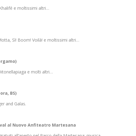
alifé e moltissimi altri…
ta, Sì! Boom! Voilà! e moltissimi altri…
Bergamo)
tonellapiaga e molti altri…
ora, BS)
er and Galas.
ival al Nuovo Anfiteatro Martesana
atuiti all’aperto nel Parco della Martesana: musica,