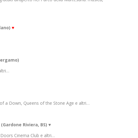
ilano)
♥
(Bergamo)
ltri…
 of a Down, Queens of the Stone Age e altri…
(Gardone Riviera, BS) ♥
 Doors Cinema Club e altri…