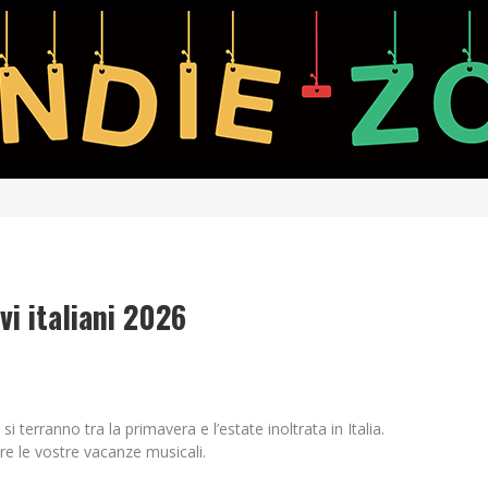
ivi italiani 2026
si terranno tra la primavera e l’estate inoltrata in Italia.
re le vostre vacanze musicali.