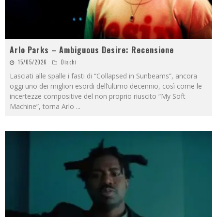
Arlo Parks – Ambiguous Desire: Recensione
15/05/2026
Dischi
Lasciati alle spalle i fasti di “Collapsed in Sunbeams”, ancora
oggi uno dei migliori esordi dell’ultimo decennio, così come le
incertezze compositive del non proprio riuscito “My Soft
Machine”, torna Arlo
...