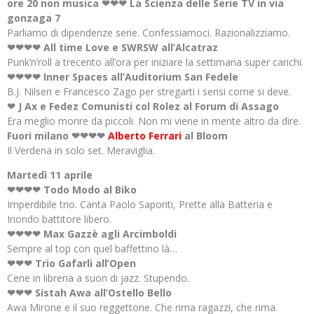
ore 20 non musica ❤❤❤ La Scienza delle Serie TV in via
gonzaga 7
Parliamo di dipendenze serie. Confessiamoci. Razionalizziamo.
❤❤❤❤ All time Love e SWRSW all’Alcatraz
Punk’n’roll a trecento all’ora per iniziare la settimana super carichi.
❤❤❤❤ Inner Spaces all’Auditorium San Fedele
B.J. Nilsen e Francesco Zago per stregarti i sensi come si deve.
❤ J Ax e Fedez Comunisti col Rolez al Forum di Assago
Era meglio morire da piccoli. Non mi viene in mente altro da dire.
Fuori milano ❤❤❤❤
Alberto Ferrari
al Bloom
Il Verdena in solo set. Meraviglia.
Martedì 11 aprile
❤❤❤❤ Todo Modo al Biko
Imperdibile trio. Canta Paolo Saporiti, Prette alla Batteria e
Iriondo battitore libero.
❤❤❤❤ Max Gazzè agli Arcimboldi
Sempre al top con quel baffettino là…
❤❤❤ Trio Gafarli all’Open
Cene in libreria a suon di jazz. Stupendo.
❤❤❤ Sistah Awa all’Ostello Bello
Awa Mirone e il suo reggettone. Che rima ragazzi, che rima.