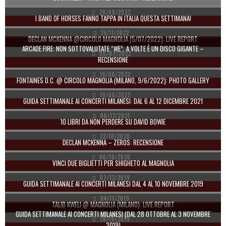
28/08/2023
I BAND OF HORSES FANNO TAPPA IN ITALIA QUESTA SETTIMANA!
15/11/2022
DECLAN MCKENNA @CIRCOLO MAGNOLIA (5/07/2022): LIVE REPORT
ARCADE FIRE: NON SOTTOVALUTATE “WE”. A VOLTE È UN DISCO GIGANTE –
06/07/2022
RECENSIONE
16/06/2022
FONTAINES D.C. @ CIRCOLO MAGNOLIA (MILANO, 9/6/2022): PHOTO GALLERY
10/06/2022
GUIDA SETTIMANALE AI CONCERTI MILANESI: DAL 6 AL 12 DICEMBRE 2021
06/12/2021
10 LIBRI DA NON PERDERE SU DAVID BOWIE
22/10/2020
DECLAN MCKENNA – ZEROS: RECENSIONE
06/10/2020
VINCI DUE BIGLIETTI PER SHIGHETO AL MAGNOLIA
07/12/2019
GUIDA SETTIMANALE AI CONCERTI MILANESI DAL 4 AL 10 NOVEMBRE 2019
04/11/2019
TALIB KWELI @ MAGNOLIA (MILANO): LIVE REPORT
GUIDA SETTIMANALE AI CONCERTI MILANESI (DAL 28 OTTOBRE AL 3 NOVEMBRE
28/10/2019
2019)