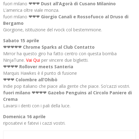
fuori milano
❤❤❤ Dust all’Agorà di Cusano Milanino
L’america oltre viale monza.
fuori milano
❤❤❤ Giorgio Canali e Rossofuoco al Druso di
Bergamo
Giorgione, istituzione del rvock col bestemmione.
Sabato 15 aprile
❤❤❤❤❤ Chrome Sparks al Club Contatto
Mirror ha questo giro ha fatto centro con questa bomba
NinjaTune.
Vai Qui
per vincere due biglietti.
❤❤❤❤ Rollover meets Santeria
Marquis Hawkes è il punto di fusione
❤❤❤ Colombre all’Ohibò
Indie pop italiano che piace alla gente che piace. So’cazzi vostri.
fuori milano
❤❤❤❤ Gazebo Penguins al Circolo Paniere di
Crema
Lavarsi i denti con i pali della luce.
Domenica 16 aprile
riposatevi e fatevi i cazzi vostri.