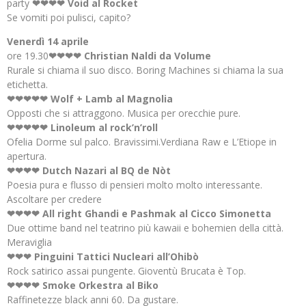
party
❤❤❤❤ Void al Rocket
Se vomiti poi pulisci, capito?
Venerdì 14 aprile
ore 19.30
❤❤❤❤ Christian Naldi da Volume
Rurale si chiama il suo disco. Boring Machines si chiama la sua
etichetta.
❤❤❤❤❤ Wolf + Lamb al Magnolia
Opposti che si attraggono. Musica per orecchie pure.
❤❤❤❤❤ Linoleum al rock’n’roll
Ofelia Dorme sul palco. Bravissimi.Verdiana Raw e L’Etiope in
apertura.
❤❤❤❤ Dutch Nazari al BQ de Nòt
Poesia pura e flusso di pensieri molto molto interessante.
Ascoltare per credere
❤❤❤❤ All right Ghandi e Pashmak al Cicco Simonetta
Due ottime band nel teatrino più kawaii e bohemien della città.
Meraviglia
❤❤❤ Pinguini Tattici Nucleari all’Ohibò
Rock satirico assai pungente. Gioventù Brucata è Top.
❤❤❤❤ Smoke Orkestra al Biko
Raffinetezze black anni 60. Da gustare.