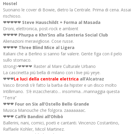
Hostel
Suonano le cover di Bowie, dietro la Centrale. Prima di cena. Assai
rischioso.
❤❤❤❤❤ Steve Hauschildt + Forma al Masada
Droni, elettronica, post-rock e ambient
❤❤❤❤ Phurpa e Khn’Sns alla Santeria Social Club
Alienazioni meravigliose. Cose russe.
❤❤❤❤ Three Blind Mice al Ligera
Italiani che a Berlino si sanno far valere. Gente figa con il pelo
sullo stomaco.
strong>❤❤❤❤ Raster al Mare Culturale Urbano
La cascinetta più bella di milano con i live più yeye.
❤❤❤
Le luci della centrale elettrica
all’Alcatraz
Vasco Brondi s’è fatto la barba da hipster e un disco molto
Intillimano. S’è inzaccherato… insomma…mannaggia questa
“Terra”
❤❤❤ Four on Six all’Ostello Bello Grande
Musica Manouche che folgora. zaaaaaaac.
❤❤❤ Caffè Bandini all’Ohibò
Ballerini, nani, comici, poeti e cantanti. Vincenzo Costantino,
Raffaele Kohler, Micol Martinez.