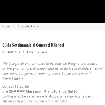
Home
Concerti Milanesi
Guida Settimanale ai Concerti Milanesi
09/04/2017
Concerti Milanesi
“Ho bisogno di una comunità di persone, ho bisogno di riscontro,
ho bisogno d’amore, di comunicazione, di dare e di prendere – se mi
ameranno, sanguinerò. Fammi provare. Lascia che ci provi.”
Dave Eggers
Lunedì 10 aprile
ore 20 ❤❤❤❤ Massaroni Pianoforti da Gattò
La Voghera che sa amare e le stuzzicherie napoletane che ti
sfiziano il lunedì. Solo a pensarci siam felici.