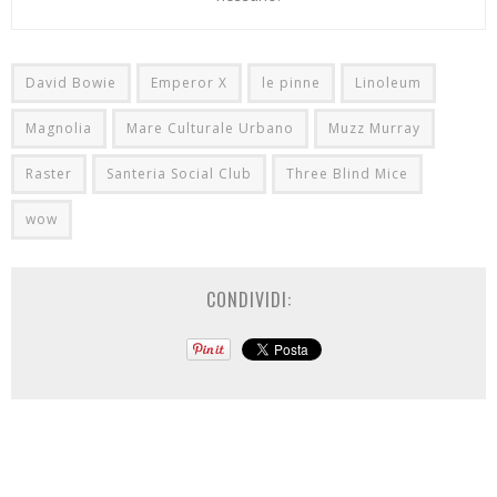
David Bowie
Emperor X
le pinne
Linoleum
Magnolia
Mare Culturale Urbano
Muzz Murray
Raster
Santeria Social Club
Three Blind Mice
wow
CONDIVIDI: