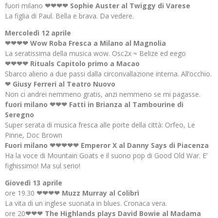
fuori milano
❤❤❤❤ Sophie Auster al Twiggy di Varese
La figlia di Paul. Bella e brava. Da vedere.
Mercoledì 12 aprile
❤❤❤❤ Wow Roba Fresca a Milano al Magnolia
La seratissima della musica wow. Osc2x ≈ Belize ed eego
❤❤❤❤ Rituals Capitolo primo a Macao
Sbarco alieno a due passi dalla circonvallazione interna. All’occhio.
❤ Giusy Ferreri al Teatro Nuovo
Non ci andrei nemmeno gratis, anzi nemmeno se mi pagasse.
fuori milano ❤❤❤ Fatti in Brianza al Tambourine di
Seregno
Super serata di musica fresca alle porte della città: Orfeo, Le
Pinne, Doc Brown
Fuori milano ❤❤❤❤❤ Emperor X al Danny Says di Piacenza
Ha la voce di Mountain Goats e il suono pop di Good Old War. E’
fighissimo! Ma sul serio!
Giovedì 13 aprile
ore 19.30
❤❤❤❤ Muzz Murray al Colibrì
La vita di un inglese suonata in blues. Cronaca vera.
ore 20
❤❤❤ The Highlands plays David Bowie al Madama