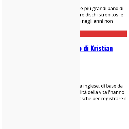
IndieZone Spiega Le Cose
,
Interviste
C’erano una volta i Big Star, una delle più grandi band di
sempre, capostipiti del power pop, tre dischi strepitosi e
una quantità incredibile di artisti che negli anni non
hanno mancato di citarli come rif
...
“So Strange”, il nuovo video di Kristian
Marr con Amy Winehouse
08/12/2020
News
Kristian Marr è un musicista e artista inglese, di base da
qualche anno a Barcellona. Le casualità della vita l'hanno
portato fin nelle campagne bergamasche per registrare il
suo ultimo album, molto bello
...
1
2
3