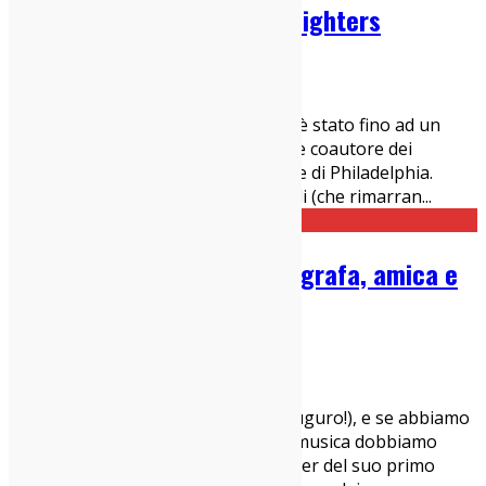
Lo-Phone Sessions: White Lighters
25/02/2021
IndieZone Spiega Le Cose
,
Interviste
Brandon Setta, aka White Lighters, è stato fino ad un
paio di anni fa cantante, chitarrista e coautore dei
Nothing, band indie/noise/shoegaze di Philadelphia.
Attorno al 2018, per motivi personali (che rimarran
...
Intervista a JJ Gonson: fotografa, amica e
mentore di Elliott Smith
16/02/2021
Interviste
Siamo tutti fan di Elliott Smith (mi auguro!), e se abbiamo
la fortuna di poter ascoltare la sua musica dobbiamo
ringraziare anche JJ Gonson, manager del suo primo