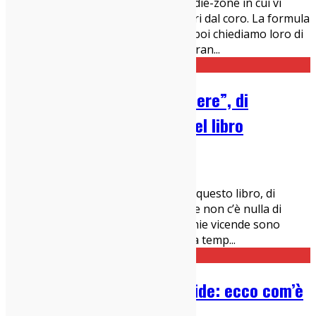
Lo-Phone Sessions è la rubrica di indie-zone in cui vi
presentiamo artisti solitamente fuori dal coro. La formula
è molto semplice. Li intervistiamo e poi chiediamo loro di
suonare una canzone per noi registran
...
“Elliott Smith – Going Nowhere”, di
Holdenaccio: Recensione del libro
27/09/2022
News
Non farò una recensione classica di questo libro, di
quest’opera, per il semplice fatto che non c’è nulla di
classico qui dentro. E poi perché le mie vicende sono
intrecciate a quelle di Holdenaccio da temp
...
Intervista a Andy Bell dei Ride: ecco com’è
nato il suo disco solista