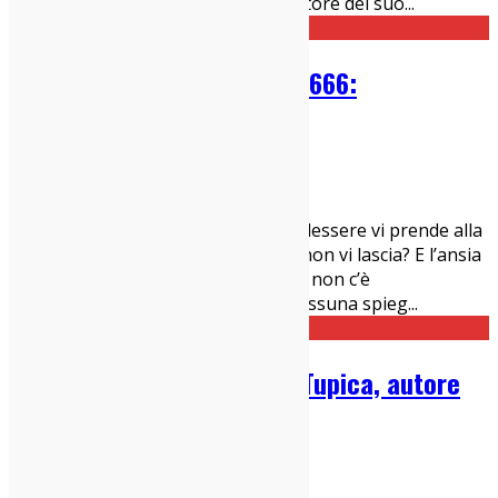
gruppo, gli Heatmiser, amica e mentore dei suo
...
Guido Brualdi – ESTINZIONE 666:
Recensione
28/01/2021
Dischi
,
Italia sì
Avete presente quando un forte malessere vi prende alla
bocca dello stomaco, vi tormenta e non vi lascia? E l’ansia
cresce, si espande in tutto il corpo e non c’è
apparentemente nessun motivo, nessuna spieg
...
Big Star: intervista a Rich Tupica, autore
della biografia di Chris Bell
20/01/2021