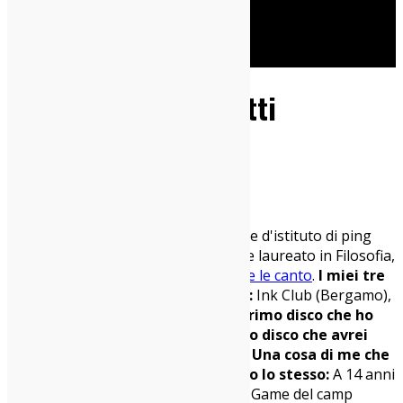
Cerca
Autore
Carlo Pinchetti
Carlo Pinchetti
Mi racconto in una frase:
Campione d'istituto di ping
pong in prima media, distrattamente laureato in Filosofia,
papà,
scrivo canzoni con la chitarra e le canto
.
I miei tre
locali preferiti per vedere musica:
Ink Club (Bergamo),
Biko (Milano), Bloom (Mezzago)
Il primo disco che ho
comprato:
Nirvana "Bleach"
Il primo disco che avrei
voluto comprare:
Nirvana "Bleach"
Una cosa di me che
penso sia inutile ma ve lo racconto lo stesso:
A 14 anni
sono stato selezionato per l'All Star Game del camp