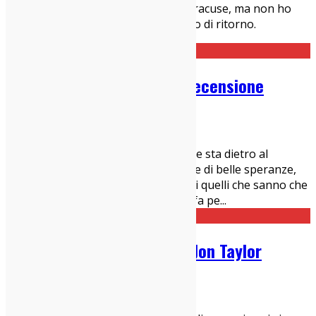
estivo di basket dell'Università di Syracuse, ma non ho
potuto giocarlo perché avevo l'aereo di ritorno.
Daimon 27 – Bludemone: Recensione
02/10/2023
Dischi
,
Italia sì
Luca Dai è il nome del cantautore che sta dietro al
progetto Daimon27. Non un giovane di belle speranze,
ma un veterano di belle speranze. Di quelli che sanno che
l’età non conta, che tanto mica lo si fa pe
...
Lo-Phone Sessions: Phillip Jon Taylor
13/10/2022
Interviste