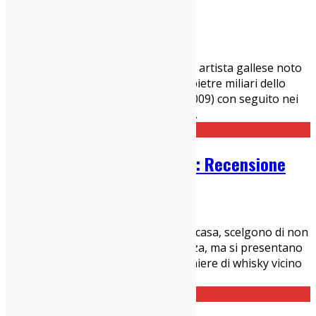
06/05/2022
Interviste
È uscito un nuovo disco di Andy Bell, artista gallese noto
ai più per la sua militanza nei Ride, pietre miliari dello
shoegaze, e poi Oasis (dal 1999 al 2009) con seguito nei
Beady Eye di Liam Gallagher (dal 20
...
Kristian Marr – No Memory: Recensione
31/05/2021
Dischi
Ci sono dischi che ti fanno sentire a casa, scelgono di non
trascinarti nel rischio e nell’incertezza, ma si presentano
accoglienti e familiari, come un bicchiere di whisky vicino
al camino. “No Memory”, il b
...