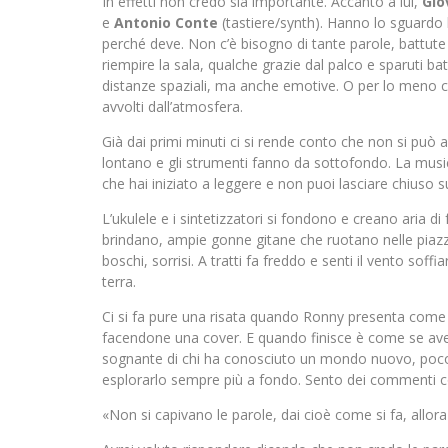
In effetti non credo sia importante. Accanto a lui,
Gio
e
Antonio Conte
(tastiere/synth). Hanno lo sguardo 
perché deve. Non c’è bisogno di tante parole, battute br
riempire la sala, qualche grazie dal palco e sparuti batt
distanze spaziali, ma anche emotive. O per lo meno ci 
avvolti dall’atmosfera.
Già dai primi minuti ci si rende conto che non si può 
lontano e gli strumenti fanno da sottofondo. La musi
che hai iniziato a leggere e non puoi lasciare chiuso 
L’ukulele e i sintetizzatori si fondono e creano aria di
brindano, ampie gonne gitane che ruotano nelle piazze
boschi, sorrisi. A tratti fa freddo e senti il vento soffiar
terra.
Ci si fa pure una risata quando Ronny presenta com
facendone una cover. E quando finisce è come se avess
sognante di chi ha conosciuto un mondo nuovo, poco 
esplorarlo sempre più a fondo. Sento dei commenti c
«Non si capivano le parole, dai cioè come si fa, allor