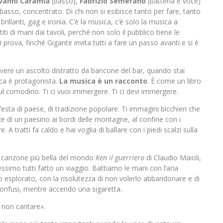
vanni Caramia
(basso),
Fabrizio Semerano
(batteria e voce)
basso, concentrato. Di chi non si esibisce tanto per fare, tanto
illanti, gag e ironia. C’è la musica, c’è solo la musica a
iti di mani dai tavoli, perché non solo il pubblico tiene le
prova, finché Gigante invita tutti a fare un passo avanti e si è
avere un ascolto distratto da bancone del bar, quando stai
ca è protagonista.
La musica è un racconto
. È come un libro
sul comodino. Ti ci vuoi immergere. Ti ci devi immergere.
 festa di paese, di tradizione popolare. Ti immagini bicchieri che
 di un paesino ai bordi delle montagne, al confine con i
e. A tratti fa caldo e hai voglia di ballare con i piedi scalzi sulla
e canzone più bella del mondo
Ken il guerriero
di Claudio Maioli,
imo tutti fatto un viaggio. Battiamo le mani con l’aria
esplorato, con la risolutezza di non volerlo abbandonare e di
onfusi, mentre accendo una sigaretta.
a non cantare».