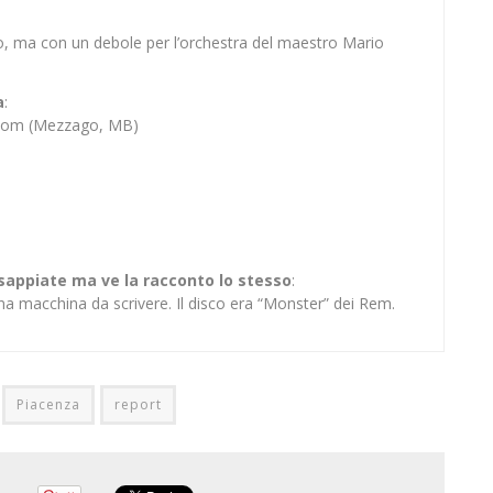
o, ma con un debole per l’orchestra del maestro Mario
a
:
Bloom (Mezzago, MB)
 sappiate ma ve la racconto lo stesso
:
na macchina da scrivere. Il disco era “Monster” dei Rem.
Piacenza
report