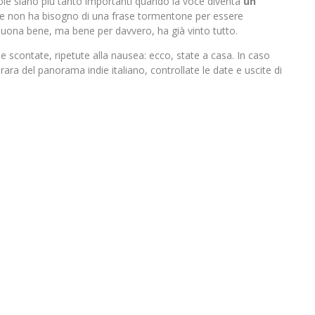
ole siano più tanto importanti quando la voce diventa
un
te non ha bisogno di una frase tormentone per essere
suona bene, ma bene per davvero, ha già vinto tutto.
ime scontate, ripetute alla nausea: ecco, state a casa. In caso
rara del panorama indie italiano, controllate le date e uscite di