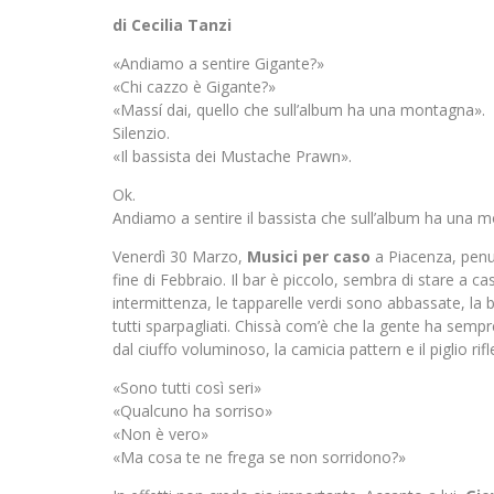
di Cecilia Tanzi
«Andiamo a sentire Gigante?»
«Chi cazzo è Gigante?»
«Massí dai, quello che sull’album ha una montagna».
Silenzio.
«Il bassista dei Mustache Prawn».
Ok.
Andiamo a sentire il bassista che sull’album ha una 
Venerdì 30 Marzo,
Musici per caso
a Piacenza, penul
fine di Febbraio. Il bar è piccolo, sembra di stare a ca
intermittenza, le tapparelle verdi sono abbassate, la 
tutti sparpagliati. Chissà com’è che la gente ha sempre
dal ciuffo voluminoso, la camicia pattern e il piglio rifl
«Sono tutti così seri»
«Qualcuno ha sorriso»
«Non è vero»
«Ma cosa te ne frega se non sorridono?»