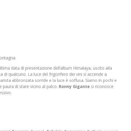
montagna.
tima data di presentazione dell’album Himalaya, uscito alla
sa di qualcuno. La luce del frigorifero dei vini si accende a
barista abbronzata sorride e la luce è soffusa. Siamo in pochi e
 paura di stare vicino al palco.
Ronny Gigante
si riconosce
essivo.