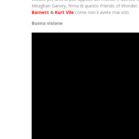
Meaghan Garvey, firma di questo Friends of Wonder,
Barnett
&
Kurt Vile
come non li avete mai visti.
Buona visione