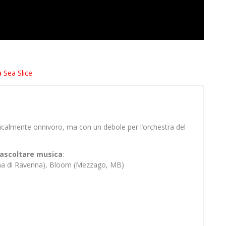
 Sea Slice
sicalmente onnivoro, ma con un debole per l’orchestra del
er ascoltare musica
:
ina di Ravenna), Bloom (Mezzago, MB)