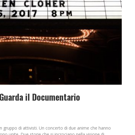
 Guarda il Documentario
n gruppo di attivisti. Un concerto di due anime che hanno
no unite. Due storie che si incrociano nella visione di