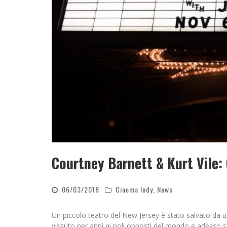
Courtney Barnett & Kurt Vile:
06/03/2018
Cinema Indy
,
News
Un piccolo teatro del New Jersey è stato salvato da u
vissuto per anni ai poli opposti del mondo e adesso so