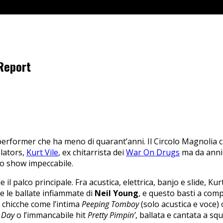
 Report
 performer che ha meno di quarant’anni. Il Circolo Magnolia c
lators,
Kurt Vile
, ex chitarrista dei
War On Drugs
ma da anni 
no show impeccabile.
 il palco principale. Fra acustica, elettrica, banjo e slide, Kur
d e le ballate infiammate di
Neil Young
, e questo basti a comp
chicche come l’intima
Peeping Tomboy
(solo acustica e voce) 
 Day
o l’immancabile hit
Pretty Pimpin’
, ballata e cantata a squ