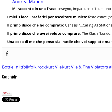
Andrea Manenti
Mi racconto in una frase:
insegno, imparo, ascolto, suono
I miei 3 locali preferiti per ascoltare musica:
feste estive (p
Il primo disco che ho comprato:
Genesis “…Calling All Station
Il primo disco che avrei voluto comprare:
The Clash “London C
Una cosa di me che penso sia inutile che voi sappiate ma 
Bottle In It
folk
folk rock
Kurt Vile
Kurt Vile & The Violators 
Condividi: