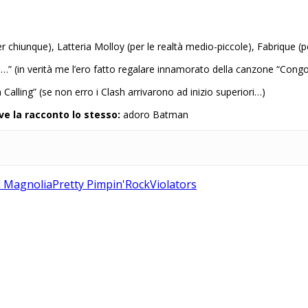
er chiunque), Latteria Molloy (per le realtà medio-piccole), Fabrique (
s…” (in verità me l’ero fatto regalare innamorato della canzone “Congo
alling” (se non erro i Clash arrivarono ad inizio superiori…)
ve la racconto lo stesso:
adoro Batman
al Magnolia
Pretty Pimpin'
Rock
Violators