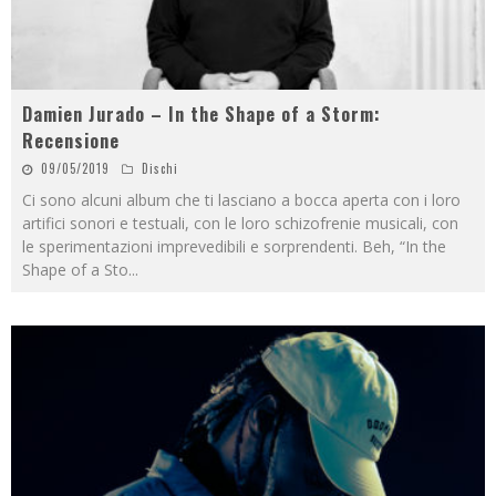
Damien Jurado – In the Shape of a Storm:
Recensione
09/05/2019
Dischi
Ci sono alcuni album che ti lasciano a bocca aperta con i loro
artifici sonori e testuali, con le loro schizofrenie musicali, con
le sperimentazioni imprevedibili e sorprendenti. Beh, “In the
Shape of a Sto
...