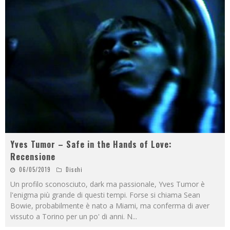
Yves Tumor – Safe in the Hands of Love:
Recensione
06/05/2019
Dischi
Un profilo sconosciuto, dark ma passionale, Yves Tumor è
l'enigma più grande di questi tempi. Forse si chiama Sean
Bowie, probabilmente è nato a Miami, ma conferma di aver
vissuto a Torino per un po' di anni. N
...