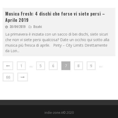
Musica Fresh: 4 dischi che forse vi siete persi –
Aprile 2019
30/04/2019
Dischi
La primavera è iniziata con un sacco di bei dischi, siete sicuri
che non vi siete persi qualcosa? Date un occhio qui sotto alla
musica più fresca di aprile. Pinty – City Limits Direttamente
da Lon
...
1
…
5
6
7
8
9
…
66
indie-zone.it© 2020