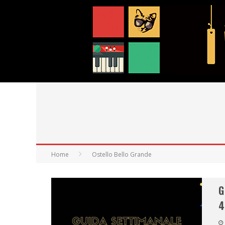
Home
Ostello Bello Grande
G
4