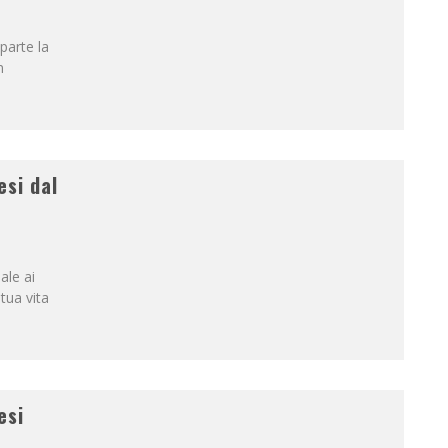
iparte la
n
esi dal
ale ai
 tua vita
esi