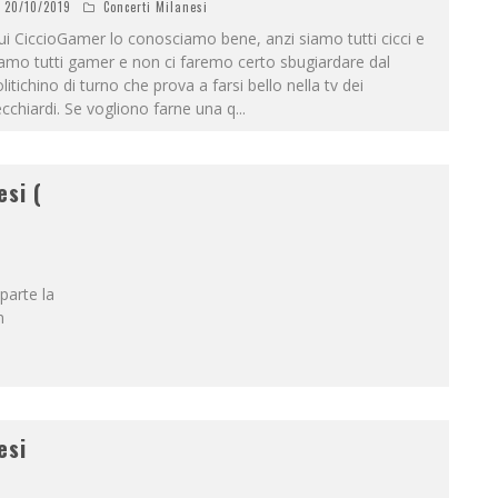
20/10/2019
Concerti Milanesi
i CiccioGamer lo conosciamo bene, anzi siamo tutti cicci e
amo tutti gamer e non ci faremo certo sbugiardare dal
litichino di turno che prova a farsi bello nella tv dei
cchiardi. Se vogliono farne una q
...
esi (
iparte la
n
esi