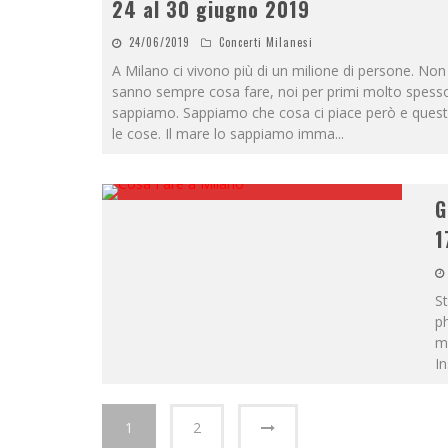
24 al 30 giugno 2019
24/06/2019
Concerti Milanesi
A Milano ci vivono più di un milione di persone. Non 
sanno sempre cosa fare, noi per primi molto spess
sappiamo. Sappiamo che cosa ci piace però e questo
le cose. Il mare lo sappiamo imma
...
G
1
St
ph
me
In
1
2