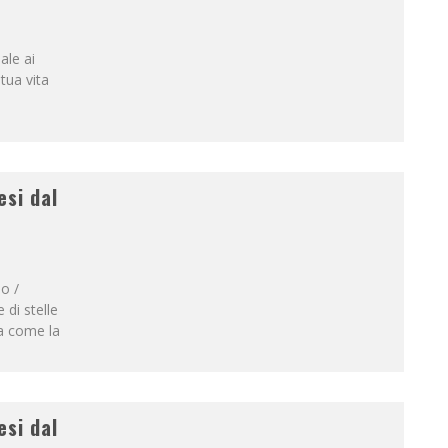
ale ai
 tua vita
esi dal
io /
 di stelle
ta come la
esi dal