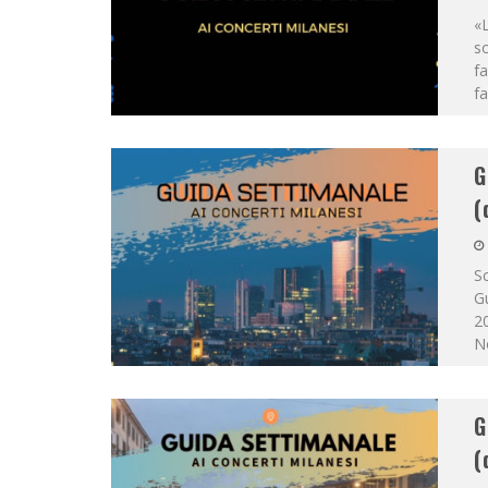
«L
so
fa
f
G
(
Sc
Gu
2
No
G
(