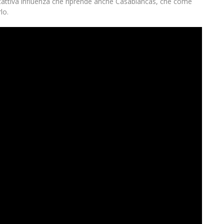
a cattiva influenza che riprende anche Casablancas, che come
lo.