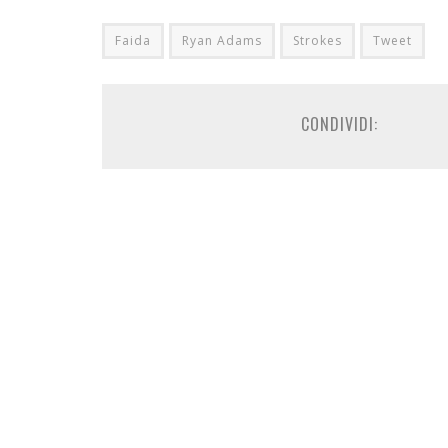
Faida
Ryan Adams
Strokes
Tweet
CONDIVIDI: