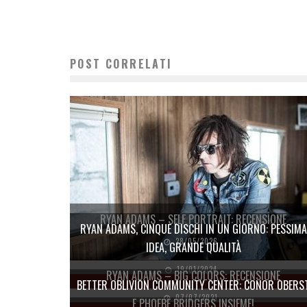
POST CORRELATI
RYAN ADAMS – SELF PORTRAIT: RECENSIONE
RYAN ADAMS, CINQUE DISCHI IN UN GIORNO: PESSIMA
28/05/2026
IDEA, GRANDE QUALITÀ
19/01/2024
RYAN ADAMS – BIG COLORS: RECENSIONE
BETTER OBLIVION COMMUNITY CENTER: CONOR OBERS
07/07/2021
E PHOEBE BRIDGERS INSIEME!