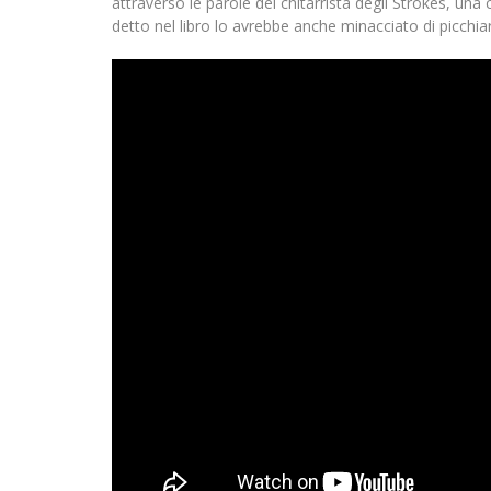
attraverso le parole del chitarrista degli Strokes, un
detto nel libro lo avrebbe anche minacciato di picchiar