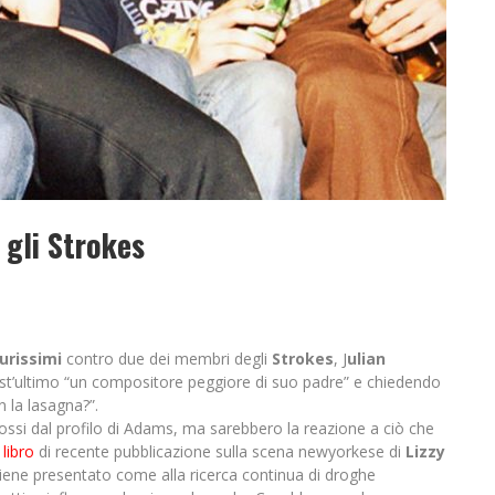
 gli Strokes
urissimi
contro due dei membri degli
Strokes
, J
ulian
st’ultimo “un compositore peggiore di suo padre” e chiedendo
n la lasagna?”.
ssi dal profilo di Adams, ma sarebbero la reazione a ciò che
 libro
di recente pubblicazione sulla scena newyorkese di
Lizzy
 viene presentato come alla ricerca continua di droghe