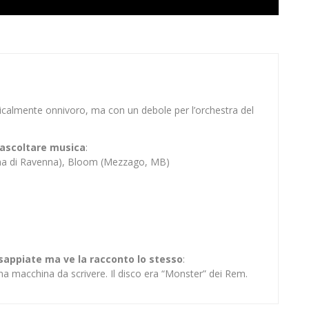
sicalmente onnivoro, ma con un debole per l’orchestra del
er ascoltare musica
:
ina di Ravenna), Bloom (Mezzago, MB)
 sappiate ma ve la racconto lo stesso
:
na macchina da scrivere. Il disco era “Monster” dei Rem.