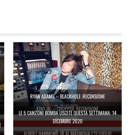
RYAN ADAMS – BLACKHOLE: RECENSIONE
20/01/2025
KIWI JR. – CHOPPER: RECENSIONE
LE 5 CANZONI BOMBA USCITE QUESTA SETTIMANA: 14
14/10/2022
DICEMBRE 2020
T
14/12/2020
ALBERT HAMMOND JR AL MAGNOLIA L’11 LUGLIO