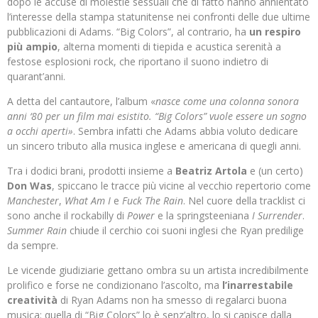
dopo le accuse di molestie sessuali che di fatto hanno annientato
l’interesse della stampa statunitense nei confronti delle due ultime
pubblicazioni di Adams. “Big Colors”, al contrario, ha
un respiro
più ampio
, alterna momenti di tiepida e acustica serenità a
festose esplosioni rock, che riportano il suono indietro di
quarant’anni.
A detta del cantautore, l’album «
nasce come una colonna sonora
anni ‘80 per un film mai esistito. “Big Colors” vuole essere un sogno
a occhi aperti»
. Sembra infatti che Adams abbia voluto dedicare
un sincero tributo alla musica inglese e americana di quegli anni.
Tra i dodici brani, prodotti insieme a
Beatriz Artola
e (un certo)
Don Was
, spiccano le tracce più vicine al vecchio repertorio come
Manchester
,
What Am I
e
Fuck The Rain
. Nel cuore della tracklist ci
sono anche il rockabilly di
Power
e la springsteeniana
I Surrender
.
Summer Rain
chiude il cerchio coi suoni inglesi che Ryan predilige
da sempre.
Le vicende giudiziarie gettano ombra su un artista incredibilmente
prolifico e forse ne condizionano l’ascolto, ma
l’inarrestabile
creatività
di Ryan Adams non ha smesso di regalarci buona
musica: quella di “Big Colors” lo è senz’altro, lo si capisce dalla