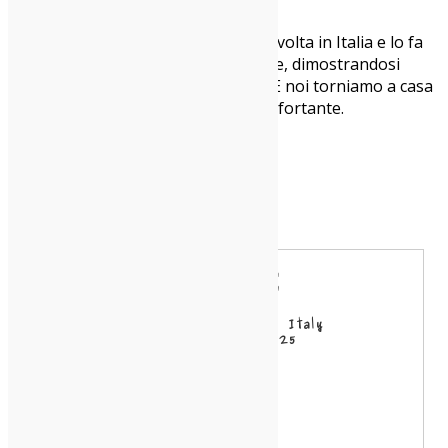
niente fronzoli.
Florist porta il suo folk per la prima volta in Italia e lo fa
con un concerto chiaro ed essenziale, dimostrandosi
un’artista autentica e consapevole. E noi torniamo a casa
rigenerati da un ascolto nitido e confortante.
Mattia Sofo