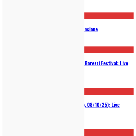
29/01/2026
Bright Eyes – Kids Table EP: Recensione
21/01/2026
Spiritualized e Micah P. Hinson @ Barezzi Festival: Live
Report
18/11/2025
Any Other @ Arci Bellezza (Milano, 08/10/25): Live
Report
08/10/2025