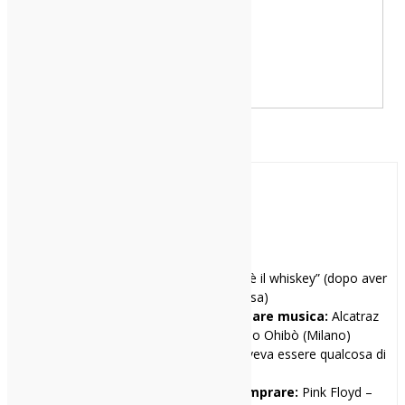
Mattia Sofo
Mi racconto in una frase:
“Il segreto è il whiskey” (dopo aver
ottenuto il foglio rosa)
I miei tre locali preferiti per ascoltare musica:
Alcatraz
(Milano), Serraglio (Milano), Circolo Ohibò (Milano)
Il primo disco che ho comprato:
Doveva essere qualcosa di
Ligabue.
Il primo disco che avrei voluto comprare:
Pink Floyd –