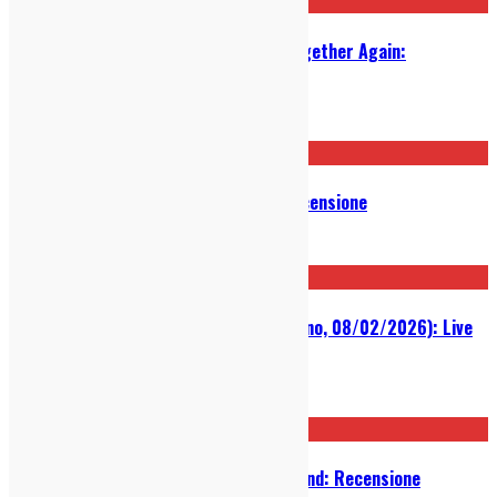
Bonnie “Prince” Billy – We Are Together Again:
Recensione
12/03/2026
Bill Callahan – My Days of 58: Recensione
12/03/2026
Whitney @ Circolo Magnolia (Milano, 08/02/2026): Live
Report
18/02/2026
Langhorne Slim – The Dreamin’ Kind: Recensione