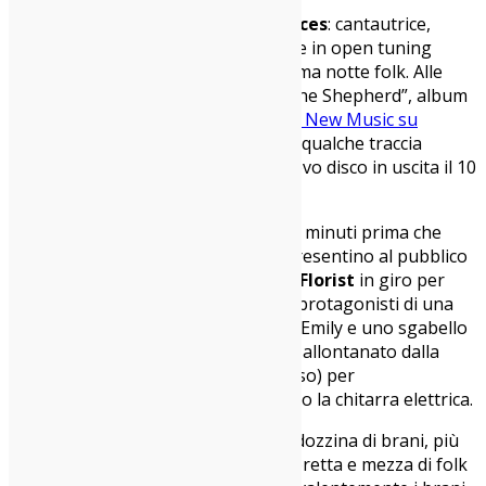
L’apertura è toccata a
Hannah Frances
: cantautrice,
danzatrice e poetessa. Le sue ballate in open tuning
hanno illuminato la strada di un’intima notte folk. Alle
deliziose tracce del suo “Keeper of the Shepherd”, album
del 2024 che era finito anche in
Best New Music su
Pitchfork
, alterna gli ultimi singoli e qualche traccia
inedita di “Nasted in Tangles”, il nuovo disco in uscita il 10
ottobre.
Dopo il set di Frances è questione di minuti prima che
Emily Sprague e Felix Walworth si presentino al pubblico
del Bellezza. I due stanno portando
Florist
in giro per
l’Europa, e anche questa sera sono protagonisti di una
scenografia minimale. La chitarra di Emily e uno sgabello
per Felix, che per qualche pezzo si è allontanato dalla
batteria (anche questa ridotta all’osso) per
accompagnare Sprague arpeggiando la chitarra elettrica.
La setilst collaudata non va oltre la dozzina di brani, più
che giustamente, poco meno di un’oretta e mezza di folk