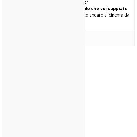
Atom Heart Mother
Una cosa di me che penso sia inutile che voi sappiate
ma ve la racconto lo stesso:
Mi piace andare al cinema da
solo.
Alt Folk
Florist
Indie-folk
Condividi: