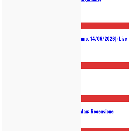
28/06/2026): Photo Gallery
30/06/2026
Big Thief @ Circolo Magnolia (Milano, 14/06/2026): Live
Report
16/06/2026
È l’ora dei Big Thief a Milano
11/06/2026
Micah P. Hinson – The Tomorrow Man: Recensione
05/05/2026