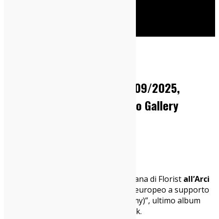
Cerca
Home
Live Report
Florist @ Arci Bellezza (11/09/2025,
Milano): Live Report e Photo Gallery
15/09/2025
Live Report
Milano, 11 settembre 2025
Siamo stati alla primissima data italiana di Florist
all’Arci
Bellezza
, in occasione del suo tour europeo a supporto
di “Jellywish (Double Double Whammy)”, ultimo album
della cantautrice di Catskill, New York.