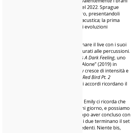
nudo e crudo in cui si alternano prevalentemente i brani
di “Jellywish” e quelli dell’omonimo del 2022. Sprague
prosegue dritta un brano dopo l’altro, presentandoli
timidamente mentre accorda la sua acustica; la prima
metà della setlist va via senza grandi evoluzioni
dinamiche.
Nella prima mezz’ora è Felix a trascinare il live con i suoi
interventi attentissimi e sempre misurati alle percussioni.
Sprague si apre presentando
Time Is A Dark Feeling
, uno
degli unici due brani tratti da “Emily Alone” (2019) in
scaletta. Da qui l’espressività di Emily cresce di intensità e
tocca il suo apice nelle esecuzioni di
Red Bird Pt. 2
(Morning)
e
Our Hearts in a Room
, i cui accordi ricordano il
songwriting di
Jeff Tweedy
.
Prima di chiudere con
Gloom Designs
Emily ci ricorda che
“il nostro mondo lo facciamo noi ogni giorno, e possiamo
sempre farlo diventare migliore”. Dopo aver concluso con
un sentito “take care of each other” i due terminano il set
con la stessa pulizia dei minuti precedenti. Niente bis,