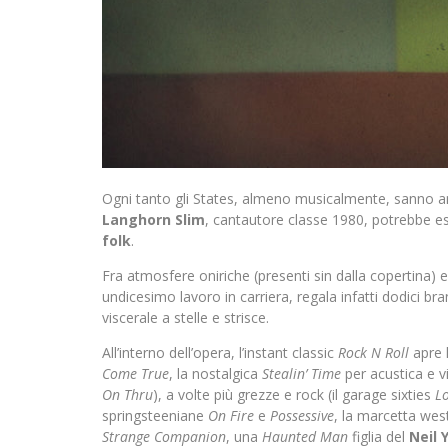
Ogni tanto gli States, almeno musicalmente, sanno anc
Langhorn Slim
, cantautore classe 1980, potrebbe es
folk
.
Fra atmosfere oniriche (presenti sin dalla copertina) 
undicesimo lavoro in carriera, regala infatti dodici b
viscerale a stelle e strisce.
All’interno dell’opera, l’instant classic
Rock N Roll
apre l
Come True
, la nostalgica
Stealin’ Time
per acustica e vi
On Thru
), a volte più grezze e rock (il garage sixties
Lo
springsteeniane
On Fire
e
Possessive
, la marcetta we
Strange Companion
, una
Haunted Man
figlia del
Neil 