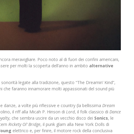
ora meravigliare. Poco noto al di fuori dei confini americani,
sere per molti la scoperta dell’anno in ambito
alternative
e sonorità legate alla tradizione, questo “The Dreamin’ Kind”,
rani che faranno innamorare molti appassionati del sound più
e danze, a volte più riflessive e country (la bellissima
Dream
olino, il riff alla Micah P. Hinson di
Lord
, il folk classico di
Dance
yalty
, che sembra uscire da un vecchio disco dei
Sonics
, le
stern
Rickety Ol’ Bridge
, il punk glam alla New York Dolls di
Young
elettrico e, per finire, il motore rock della conclusiva