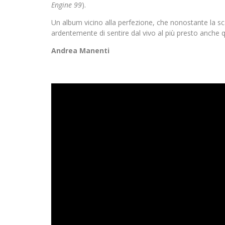
Engine 99
).
Un album vicino alla perfezione, che nonostante la s
ardentemente di sentire dal vivo al più presto anche qui
Andrea Manenti