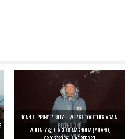
BONNIE “PRINCE” BILLY – WE ARE TOGETHER AGAIN:
E
RECENSIONE
WHITNEY @ CIRCOLO MAGNOLIA (MILANO,
12/03/2026
08/02/2026): LIVE REPORT