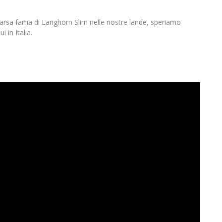
carsa fama di Langhorn Slim nelle nostre lande, speriamo
 in Italia.