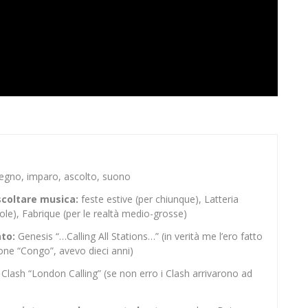
segno, imparo, ascolto, suono
ascoltare musica:
feste estive (per chiunque), Latteria
ole), Fabrique (per le realtà medio-grosse)
ato:
Genesis “…Calling All Stations…” (in verità me l’ero fatto
one “Congo”, avevo dieci anni)
Clash “London Calling” (se non erro i Clash arrivarono ad