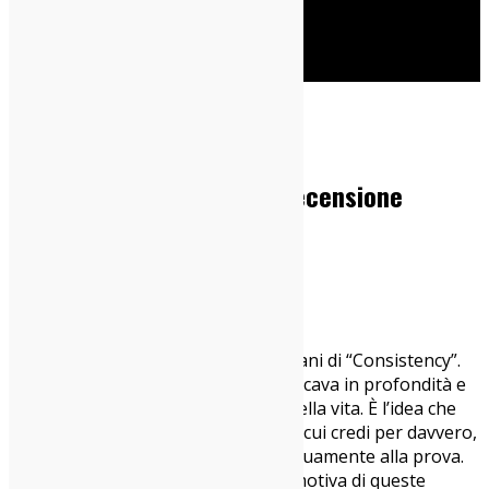
Cerca
Home
Dischi
Vikowski – Consistency: Recensione
11/02/2026
Dischi
,
Italia sì
C’è un filo rosso che lega gli otto brani di “Consistency”.
Un filo che penetra nei sentimenti, scava in profondità e
riemerge scorticato dalle asperità della vita. È l’idea che
per afferrare e preservare quello in cui credi per davvero,
occorre persistere e mettersi continuamente alla prova.
Per tradurre in musica la portata emotiva di queste