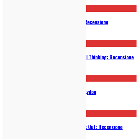
03/04/2025
The Murder Capital – Blindness: Recensione
06/03/2025
Manic Street Preachers – Critical Thinking: Recensione
24/02/2025
Tre date in Italia per i Pil di John Lydon
03/02/2025
Lambrini Girls – Who Let the Dogs Out: Recensione