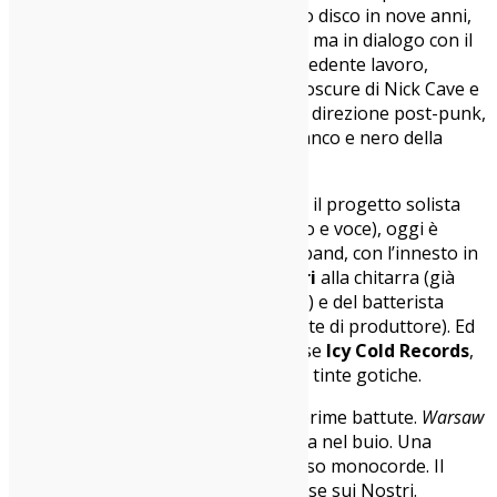
tematiche, i
Vikowski
, giunti al terzo disco in nove anni,
hanno imboccato una strada nuova, ma in dialogo con il
passato. Dal formato ballad del precedente lavoro,
ispirato alle atmosfere tipicamente oscure di Nick Cave e
The National
, hanno proseguito in direzione post-punk,
fino a raggiungere le periferie in bianco e nero della
darkwave.
Non solo. Se un tempo Vikowski era il progetto solista
del leader
Vincenzo Coppeta
(basso e voce), oggi è
l’espressione di una vera e propria band, con l’innesto in
pianta stabile di
Alessandro Panzeri
alla chitarra (già
noto come Old Fashioned Lover Boy) e del batterista
Lorenzo Pisanello
(qui anche in veste di produttore). Ed
esce, non a caso, per la label francese
Icy Cold Records
,
specializzata appunto in materiale a tinte gotiche.
Il cambio di passo si sente fin dalle prime battute.
Warsaw
apre il disco come una porta sospesa nel buio. Una
marcia oscura imperniata su un basso monocorde. Il
titolo stesso del brano dice molte cose sui Nostri.