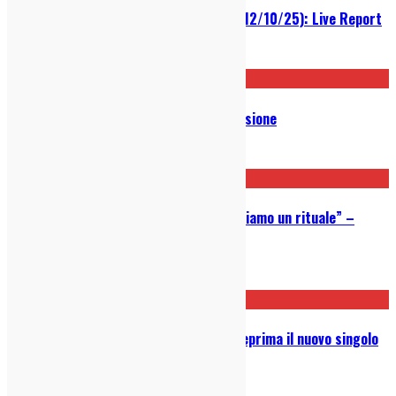
Mclusky @ Arci Bellezza (Milano, 12/10/25): Live Report
15/10/2025
Viagra Boys – Viagr Aboys: Recensione
25/09/2025
Yard Act: “Con il pubblico condividiamo un rituale” –
Intervista
16/06/2025
Le Risorse Umane: ascolta in anteprima il nuovo singolo
“Stasera No”