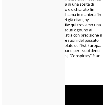
uno spiccato revivalismo, ma si tratta di una scelta di
campo ben chiara, un intento preciso e dichiarato fin
dalla copertina. La grafica, infatti, richiama in maniera fin
troppo evidente quella di “Closer” dei già citati Joy
Division. Cambia soltanto la fotografia: qui troviamo una
serie di uomini che mangiano soli, seduti ognuno al
proprio tavolo. Un’immagine che illustra con precisione il
messaggio contenuto nei testi e quei suoni del passato
che sanno di malinconia e lande desolate dell’Est Europa.
Chi naviga da queste parti, troverà pane per i suoi denti.
Per chi invece non mastica certi suoni, “Conspiracy” è un
invito a cominciare a farlo.
Paolo