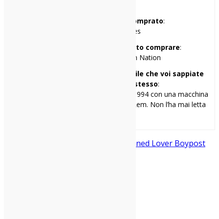
(Mezzago, MB)
Il primo disco che ho comprato
:
Guns’n’Roses – Lies
Il primo disco che avrei voluto comprare
:
Sonic Youth – Daydream Nation
Una cosa di me che penso sia inutile che voi sappiate
ma ve la racconto lo stesso
:
Ho scritto la mia prima recensione nel 1994 con una macchina
da scrivere. Il disco era “Monster” dei Rem. Non l’ha mai letta
nessuno.
Dark
dark wave
New Wave
Old Fashioned Lover Boy
post
punk
Vikowski
Vikowsky
Condividi: