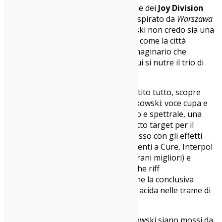
Warsaw, infatti, è stato il primo nome dei
Joy Division
con Ian Curtis alla voce, a sua volta ispirato da
Warszawa
di David Bowie. E nel caso dei Vikowski non credo sia una
coincidenza. Varsavia, inoltre, intesa come la città
dell’omonimo patto, descrive un immaginario che
rispecchia perfettamente quello di cui si nutre il trio di
stanza a Milano.
Pollution
, la traccia da cui forse è partito tutto, scopre
definitivamente le carte dei nuovi Vikowski: voce cupa e
cavernosa, di nuovo un basso saturo e spettrale, una
batteria elettronica lineare, in perfetto target per il
genere, e una chitarra che gioca spesso con gli effetti
shoegaze. Altrove si colgono riferimenti a Cure, Interpol
(
Nightwalk
e
Dedication
, forse i due brani migliori) e
addirittura agli Stone Roses in qualche riff
particolarmente tagliente. Bella anche la conclusiva
Summer Rain
, languida nell’incedere, acida nelle trame di
chitarra.
Non si può negare, quindi, che i Vikowski siano mossi da