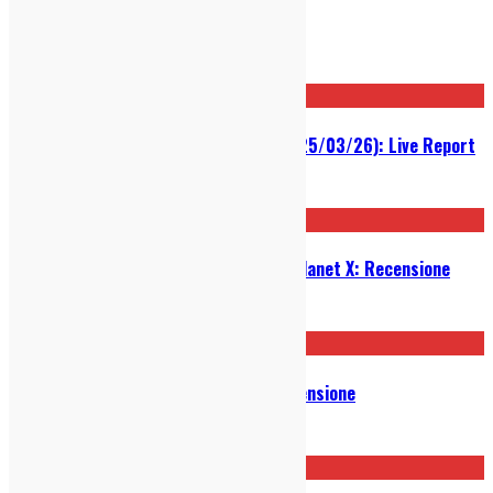
Post correlati
Sprints @ Arci Bellezza (Milano, 25/03/26): Live Report
27/03/2026
Sleaford Mods – The Demise of Planet X: Recensione
29/01/2026
Elisa Begni – What Remains: Recensione
26/01/2026