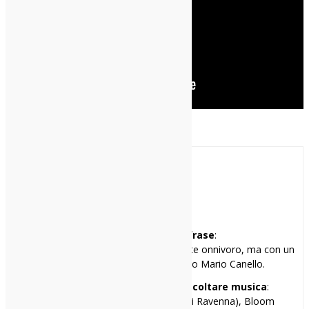
Paolo
Mi racconto in una frase
:
Gran rallentatore di eventi, musicalmente onnivoro, ma con un
debole per l’orchestra del maestro Mario Canello.
I miei tre locali preferiti per ascoltare musica
:
Cox 18 (Milano), Hana-Bi (Marina di Ravenna), Bloom