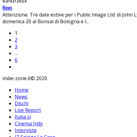
03/02/2025
News
Attenzione. Tre date estive per i Public Image Ltd. di John 
domenica 20 al Bonsai di Bologna e l
...
1
2
3
…
6
indie-zone.it© 2020
Home
News
Dischi
Live Report
Italia sì
Cinema Indy
Interviste