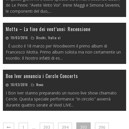
de Le Pinne: “Avete Vinto Voi”. Irene Maggi e Simona Severini,
le componenti del duo,
...
Motta – La fine dei vent’anni: Recensione
19/03/2016
Dischi
,
Italia sì
È uscito il 18 marzo per Woodworm il primo album di
Francesco Motta. Primo album solista ma non certamente un
esordio. Il Nostro infatti di es
...
Bon Iver annuncia i Cercle Concerts
18/03/2016
News
I Bon Iver stanno preparando un nuovo live show chiamato
Cercle. Questa speciale performance "in circolo" avverrà
durante quattro serate al Vivid LIVE
...
1
…
393
394
395
396