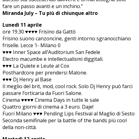
fare un passo avanti e un inchino.”
Miranda July – Tu più di chiunque altro
Lunedì 11 aprile
ore 19.30 ♥♥♥♥ Frisino da Gattò
Frisino suono canzoncine, genti intorno sgranocchiano
friselle. Lecce 1- Milano 0
♥♥♥ Inner Space all’Auditorium San Fedele
Electro macumbe e intellectualismi diggitali.
♥♥♥ La Quiete e Leute al Cox
Posthardcore per prendersi Malone.
♥♥♥ Dj Henry al Base
Il meglio del brit, mod, cool rock. Solo Dj Henry può farci
passare l’orticaria da Fuori Salone.
Cinema ♥♥♥♥ Cinema Days in tutte le sale
Quattro giorni di cinema a 3 euro. Daje!
Fuori Milano ♥♥♥ Pending Lips Festival al Maglio di Sesto
Seconda semifinale per la battle of the bands più cool
della non-città.
Martedì 12 aprile