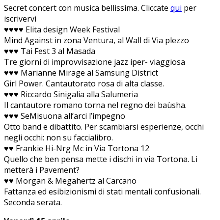
Secret concert con musica bellissima. Cliccate
qui
per
iscrivervi
♥♥♥♥ Elita design Week Festival
Mind Against in zona Ventura, al Wall di Via plezzo
♥♥♥ Tai Fest 3 al Masada
Tre giorni di improvvisazione jazz iper- viaggiosa
♥♥♥ Marianne Mirage al Samsung District
Girl Power. Cantautorato rosa di alta classe.
♥♥♥ Riccardo Sinigalia alla Salumeria
Il cantautore romano torna nel regno dei baùsha.
♥♥♥ SeMisuona all’arci l’impegno
Otto band e dibattito. Per scambiarsi esperienze, occhi
negli occhi: non su faccialibro.
♥♥ Frankie Hi-Nrg Mc in Via Tortona 12
Quello che ben pensa mette i dischi in via Tortona. Li
metterà i Pavement?
♥♥ Morgan & Megahertz al Carcano
Fattanza ed esibizionismi di stati mentali confusionali.
Seconda serata.