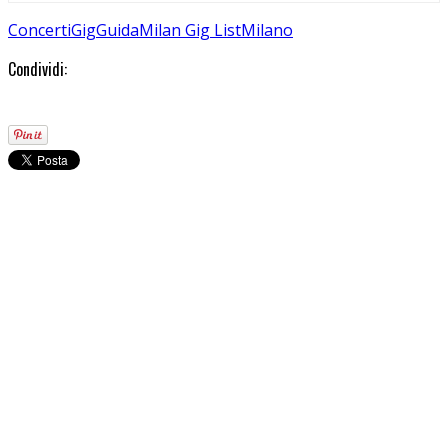
Concerti
Gig
Guida
Milan Gig List
Milano
Condividi: