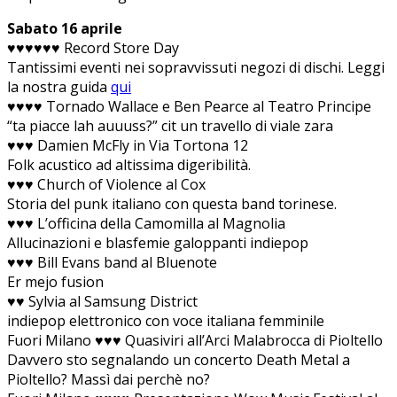
Sabato 16 aprile
♥♥♥♥♥♥ Record Store Day
Tantissimi eventi nei sopravvissuti negozi di dischi. Leggi
la nostra guida
qui
♥♥♥♥ Tornado Wallace e Ben Pearce al Teatro Principe
“ta piacce lah auuuss?” cit un travello di viale zara
♥♥♥ Damien McFly in Via Tortona 12
Folk acustico ad altissima digeribilità.
♥♥♥ Church of Violence al Cox
Storia del punk italiano con questa band torinese.
♥♥♥ L’officina della Camomilla al Magnolia
Allucinazioni e blasfemie galoppanti indiepop
♥♥♥ Bill Evans band al Bluenote
Er mejo fusion
♥♥ Sylvia al Samsung District
indiepop elettronico con voce italiana femminile
Fuori Milano ♥♥♥ Quasiviri all’Arci Malabrocca di Pioltello
Davvero sto segnalando un concerto Death Metal a
Pioltello? Massì dai perchè no?