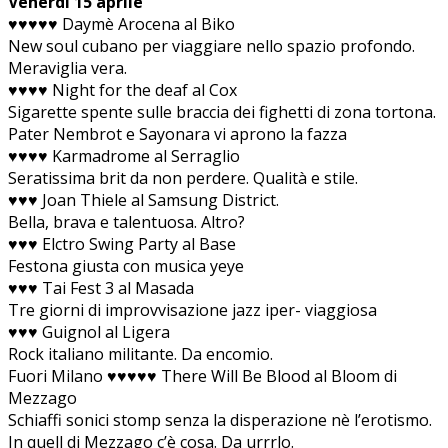
Venerdì 15 aprile
♥♥♥♥♥ Daymè Arocena al Biko
New soul cubano per viaggiare nello spazio profondo.
Meraviglia vera.
♥♥♥♥ Night for the deaf al Cox
Sigarette spente sulle braccia dei fighetti di zona tortona.
Pater Nembrot e Sayonara vi aprono la fazza
♥♥♥♥ Karmadrome al Serraglio
Seratissima brit da non perdere. Qualità e stile.
♥♥♥ Joan Thiele al Samsung District.
Bella, brava e talentuosa. Altro?
♥♥♥ Elctro Swing Party al Base
Festona giusta con musica yeye
♥♥♥ Tai Fest 3 al Masada
Tre giorni di improvvisazione jazz iper- viaggiosa
♥♥♥ Guignol al Ligera
Rock italiano militante. Da encomio.
Fuori Milano ♥♥♥♥♥ There Will Be Blood al Bloom di
Mezzago
Schiaffi sonici stomp senza la disperazione nè l’erotismo.
In quell di Mezzago c’è cosa. Da urrrlo.