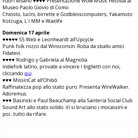
Fuori Milano ♥♥♥♥ Presentazione Wow Music Festival al
Museo Paolo Giovio di Como
Chiosto, lucini, birrette e Godblesscomputers, Yakamoto
Kotzuga, L I MM e Waxlife
Domenica 17 aprile
♥♥♥♥♥ SS Web e Leonheardt all’Upcycle
Punk folk rozzo dal Winsconsin. Roba da sballo amici.
Fidatevi.
♥♥♥♥ Rodrigo y Gabriela al Magnolia
indiefolk latino, provate a vincere I biglietti con noi,
cliccando
qui
♥♥♥ MissinCat all’Ohibò
Raffinatezza pop allo stato puro. Presenta WireWalker.
Adoremus.
♥♥♥ Basinski e Paul Beauchamp alla Santeria Social Club
Sound Art allo stato solido. Vi si bruciano i mocassini e
poi…tutto da rifare.