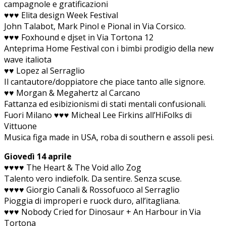
campagnole e gratificazioni
♥♥♥ Elita design Week Festival
John Talabot, Mark Pinol e Pional in Via Corsico.
♥♥♥ Foxhound e djset in Via Tortona 12
Anteprima Home Festival con i bimbi prodigio della new
wave italiota
♥♥ Lopez al Serraglio
Il cantautore/doppiatore che piace tanto alle signore.
♥♥ Morgan & Megahertz al Carcano
Fattanza ed esibizionismi di stati mentali confusionali.
Fuori Milano ♥♥♥ Micheal Lee Firkins all’HiFolks di
Vittuone
Musica figa made in USA, roba di southern e assoli pesi.
Giovedì 14 aprile
♥♥♥♥ The Heart & The Void allo Zog
Talento vero indiefolk. Da sentire. Senza scuse.
♥♥♥♥ Giorgio Canali & Rossofuoco al Serraglio
Pioggia di improperi e ruock duro, all’itagliana.
♥♥♥ Nobody Cried for Dinosaur + An Harbour in Via
Tortona