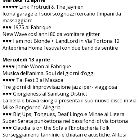
♥♥♥♥♥ Link Protrudi & The Jaymen
Icona garage e I suoi scognozzi cercano timpani da
massaggiare
♥♥♥ 1975 al Fabrique
New Wave così anni 80 da vomitare glitter
♥♥♥ I am not Blonde + LandLord in Via Tortona 12
Anteprima Home Festival con due band da sentire
Mercoledì 13 aprile
♥♥♥♥ Jamie Woon al Fabrique
Musica dell’anima. Soul dei giorni d’oggi.
♥♥♥♥ Tai Fest 3 al Masada
Tre giorni di improvvisazione jazz iper- viaggiosa
♥♥♥ Giorgieness al Samsung District
La bella e brava Giorgia presenta il suo nuovo disco in Via
Mike Bongiorno. Allegria
♥♥♥ Big Ups, Tongues, Deaf Lingo e Minae al Ligera
Super Serata punkettona nei bassifondi di via tortona
♥♥♥ Claudia is on the Sofa all’Enotecheria Folk
Sorseggiamenti tanninici e chiatarre acustiche. Alitosi