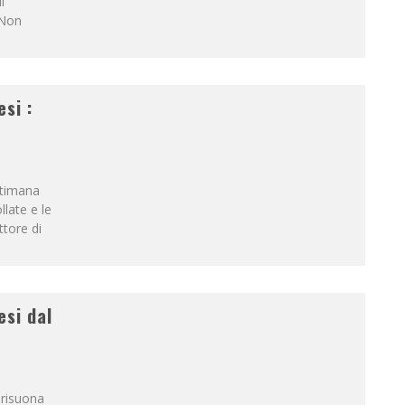
i
 Non
si :
ttimana
llate e le
ttore di
esi dal
 risuona