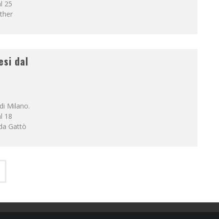
al 25
ther
esi dal
di Milano.
al 18
da Gattò