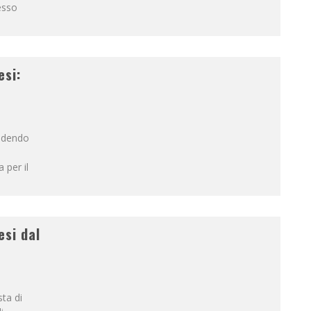
esso
esi:
endendo
 per il
esi dal
ta di