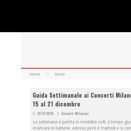
Home
Guida
Guida Settimanale ai Concerti Milan
15 al 21 dicembre
15/12/2025
Concerti Milanesi
La settimana è partita in modalità soft, il tempo giu
ricaricare le batterie. Adesso però è martedì e si ca