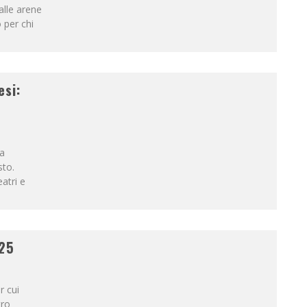
alle arene
 per chi
esi:
na
sto.
eatri e
025
r cui
tro