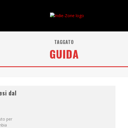
TAGGATO
GUIDA
esi dal
sto per
mbia