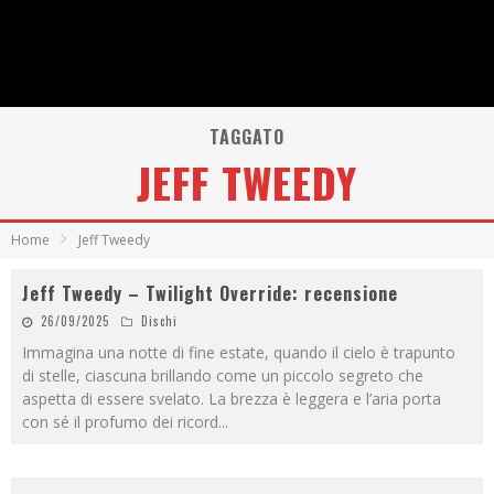
TAGGATO
JEFF TWEEDY
Home
Jeff Tweedy
Jeff Tweedy – Twilight Override: recensione
26/09/2025
Dischi
Immagina una notte di fine estate, quando il cielo è trapunto
di stelle, ciascuna brillando come un piccolo segreto che
aspetta di essere svelato. La brezza è leggera e l’aria porta
con sé il profumo dei ricord
...