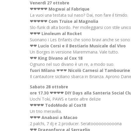
Venerdì 27 ottobre
❤❤❤❤❤ Mogwai al Fabrique
La vuoi una testata sul naso? Dai, non fare il timido.
❤❤❤❤❤ Com Truise al Magnolia
Slo-funk di alta bordo. Per molleggiarsi con stile unico e
❤❤❤ Linoleum al Rocket
Suonano i Les Enfants che sono bravi anche se sono a
❤❤ Lucio Corsi e il Bestiario Musicale dal Vivo
Un Borges in versione Maremmana. Vale tutto.
❤❤ King Divano al Cox 18
Ognuno nel suo divano è un re, a modo suo.
fuori Milano
❤❤❤
Nicolò Carnesi al Tambourine
Il cantautore siciliano sbarca in Brianza. Aprono Dani
Sabato 28 ottobre
ore 17.30 ❤❤❤❤ DIY Days alla Santeria Social Cl
Uochi Toki, PAWS e tante altre delizie
❤❤❤❤ TodoModo al Cox18
Un trio meravilla.
❤❤❤ Anabasi a Macao
2 palchi, 7 dj e 2 producer. Seratoooooooooona
❤❤ Dragonforce al Serraglio