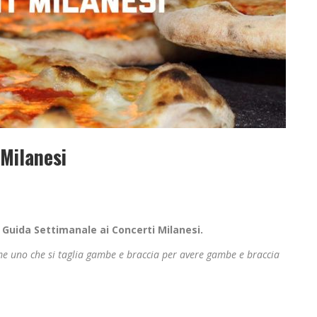
 Milanesi
la Guida Settimanale ai Concerti Milanesi.
me uno che si taglia gambe e braccia per avere gambe e braccia