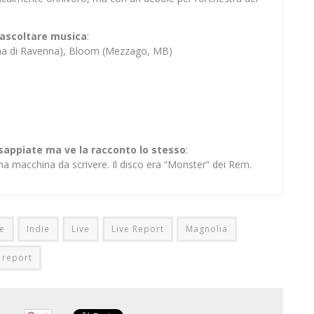
er ascoltare musica
:
ina di Ravenna), Bloom (Mezzago, MB)
 sappiate ma ve la racconto lo stesso
:
na macchina da scrivere. Il disco era “Monster” dei Rem.
e
Indie
Live
Live Report
Magnolia
report