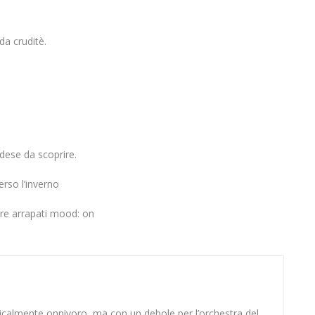
da cruditè.
edese da scoprire.
erso l’inverno
pre arrapati mood: on
sicalmente onnivoro, ma con un debole per l’orchestra del