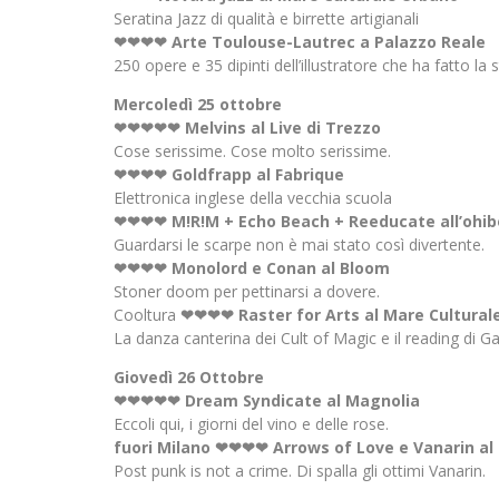
Seratina Jazz di qualità e birrette artigianali
❤❤❤❤ Arte Toulouse-Lautrec a Palazzo Reale
250 opere e 35 dipinti dell’illustratore che ha fatto la 
Mercoledì 25 ottobre
❤❤❤❤❤ Melvins al Live di Trezzo
Cose serissime. Cose molto serissime.
❤❤❤❤ Goldfrapp al Fabrique
Elettronica inglese della vecchia scuola
❤❤❤❤ M!R!M + Echo Beach + Reeducate all’ohib
Guardarsi le scarpe non è mai stato così divertente.
❤❤❤❤ Monolord e Conan al Bloom
Stoner doom per pettinarsi a dovere.
Cooltura
❤❤❤❤ Raster for Arts al Mare Cultural
La danza canterina dei Cult of Magic e il reading di G
Giovedì 26 Ottobre
❤❤❤❤❤ Dream Syndicate al Magnolia
Eccoli qui, i giorni del vino e delle rose.
fuori Milano ❤❤❤❤ Arrows of Love e Vanarin al
Post punk is not a crime. Di spalla gli ottimi Vanarin.