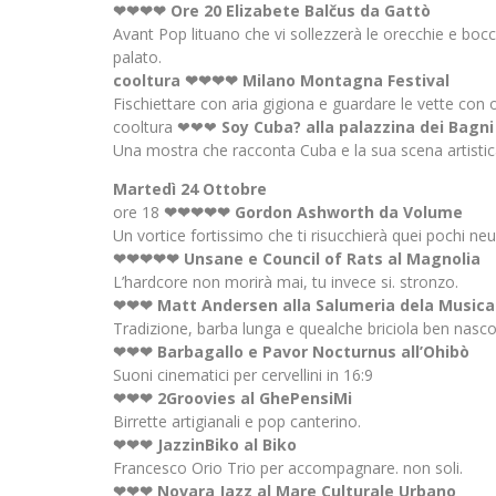
❤❤❤❤ Ore 20 Elizabete Balčus da Gattò
Avant Pop lituano che vi sollezzerà le orecchie e bocc
palato.
cooltura ❤❤❤❤ Milano Montagna Festival
Fischiettare con aria gigiona e guardare le vette con oc
cooltura ❤❤❤
Soy Cuba? alla palazzina dei Bagni
Una mostra che racconta Cuba e la sua scena artistic
Martedì 24 Ottobre
ore 18
❤❤❤❤❤ Gordon Ashworth da Volume
Un vortice fortissimo che ti risucchierà quei pochi neu
❤❤❤❤❤ Unsane e Council of Rats al Magnolia
L’hardcore non morirà mai, tu invece si. stronzo.
❤❤❤ Matt Andersen alla Salumeria dela Musica
Tradizione, barba lunga e quealche briciola ben nasco
❤❤❤ Barbagallo e Pavor Nocturnus all’Ohibò
Suoni cinematici per cervellini in 16:9
❤❤❤ 2Groovies al GhePensiMi
Birrette artigianali e pop canterino.
❤❤❤ JazzinBiko al Biko
Francesco Orio Trio per accompagnare. non soli.
❤❤❤ Novara Jazz al Mare Culturale Urbano