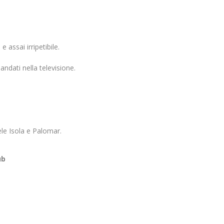
 assai irripetibile.
ndati nella televisione.
ele Isola e Palomar.
ub