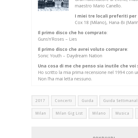
maestro Mario Canello.
I miei tre locali preferiti p
Cox 18 (Milano), Hana-Bi (Mar
Il primo disco che ho comprato
:
Guns’n’Roses – Lies
Il primo disco che avrei voluto comprare
:
Sonic Youth – Daydream Nation
Una cosa di me che penso sia inutile che voi
Ho scritto la mia prima recensione nel 1994 con u
Non l’ha mai letta nessuno.
2017
Concerti
Guida
Guida Settimanal
Milan
Milan Gig List
Milano
Musica