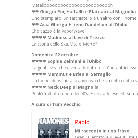
Metallooooooooooooooooooooooooh.
❤❤ Giorgio Poi, Halfallb e Plateaux al Magnolia
Uno stempiato, un tarchiatello e un’altro con il nome 
❤❤ Asia Ghergo + Irene Dandelion all’Ohibò
Che cazzo è la VaporWave?
❤❤❤❤ Madness al Live di Trezzo
La storia dello Ska. Vita o Morte?
Domenica 22 ottobre
❤❤❤❤ Sophie Zelmani all’Ohibò
La gentilezza che diventa ballata folk. Cantautrice sv
❤❤❤❤ Mammut e Brien al Serraglio
Un tunnel di oscurità scandinava che va dritto dritto v
❤❤❤❤
Neck Deep al Magnolia
Punk’n’roll alla moda dei 90’s. Eterni adolescenti sem
A cura di Tum Vecchio
Paolo
Mi racconto in una frase
:
Gran rallentatore di eventi, mu