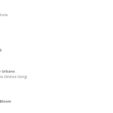
storia
ò
e Urbano
aia Ginevra Giorgi
 Bloom