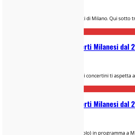
17/02/2025
Concerti Milanesi
Eccola qui, la nostra guida ai concerti di Milano. Qui sotto
Theardo al Pac Cinquanta minut
...
Guida Settimanale ai Concerti Milanesi dal
25/11/2024
Concerti Milanesi
Una nuova settimana piena zeppa di concertini ti aspetta a
Concerti Milanesi. Come dice quel t
...
Guida Settimanale ai Concerti Milanesi dal 
02/05/2023
Concerti Milanesi
La nostra selezione dei live (e non solo) in programma a 