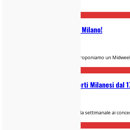
Home
Milan
Stasera siamo al DeTune di Milano!
09/04/2025
Concerti Milanesi
Questo mercoledì sera, 9 aprile, vi proponiamo un Midweek Pa
Costello’s Agency. Prima e dopo
...
Guida Settimanale ai Concerti Milanesi dal 
17/03/2025
Concerti Milanesi
Rieccoci, come va? Qui la nostra guida settimanale ai conce
Bassi Maestro, Mecna e Claudy
...