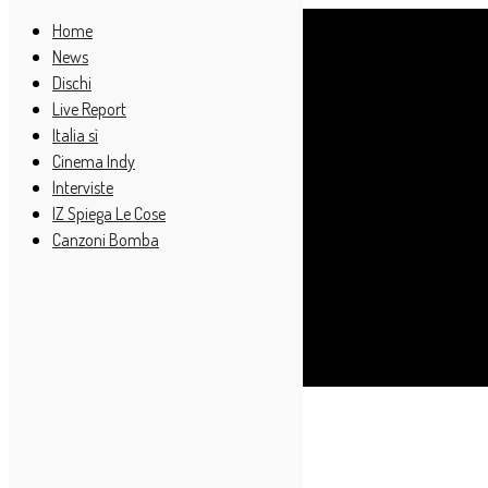
Home
News
Dischi
Live Report
Italia sì
Cinema Indy
Interviste
IZ Spiega Le Cose
Canzoni Bomba
Cerca
Taggato
Milan