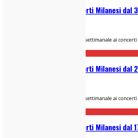
Guida Settimanale ai Concerti Milanesi dal 
03/03/2025
Concerti Milanesi
Hey Hey! Eccola qui, la nostra guida settimanale ai concert
Micheal Kiwanuka all'Alcatraz
...
Guida Settimanale ai Concerti Milanesi dal 
24/02/2025
Concerti Milanesi
Hey Hey! Eccola qui, la nostra guida settimanale ai concerti
Alberto Bianco al Bellezz
...
Guida Settimanale ai Concerti Milanesi dal 1