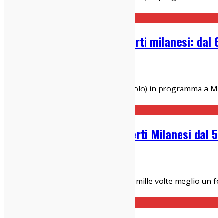
italiana di
...
Guida settimanale ai concerti milanesi: dal
06/03/2023
Concerti Milanesi
La nostra selezione dei live (e non solo) in programma a 
Cantautore Texano cerca o
...
Guida Settimanale ai Concerti Milanesi dal 5
05/12/2022
Concerti Milanesi
Senti me, mia nonna diceva sempre: mille volte meglio un f
dire? Ma che ne so, mia nonna era
...