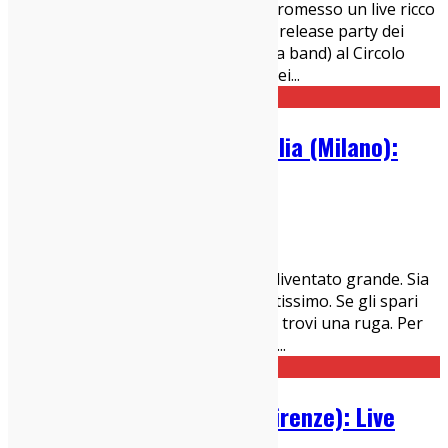
Milano, 9 maggio 2019 Ci avevano promesso un live ricco
di sorprese, e sono stati di parola. Il release party dei
Caveleon (qui la nostra intervista alla band) al Circolo
Ohibò è stato una bomba, uno di quei
...
Ron Gallo @ Circolo Magnolia (Milano):
Live Report
04/05/2019
Live Report
Milano, 2 maggio 2019 Ron Gallo è diventato grande. Sia
chiaro, il suo faccione è sempre pulitissimo. Se gli spari
un superzoom su Instagram non gli trovi una ruga. Per
non parlare dei suoi famigerati ricci.
...
Virginiana Miller @ Glue (Firenze): Live