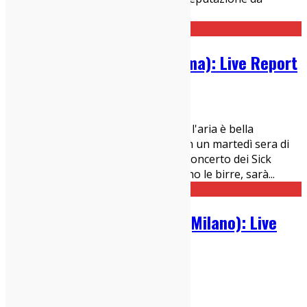
mantenere, ideali
...
Sick Tamburo @ Monk (Roma): Live Report
14/05/2019
Live Report
Dovrebbe essere già primavera, ma l'aria è bella
frizzantina mentre esco dal Monk, in un martedì sera di
maggio, il 9 per l'esattezza, dopo il concerto dei Sick
Tamburo. Ma non ho freddo. Saranno le birre, sarà
...
Caveleon @ Circolo Ohibò (Milano): Live
Report
13/05/2019
Live Report