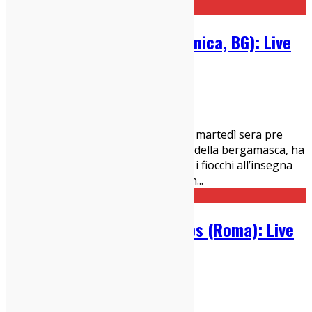
Elliott Murphy @ Druso (Ranica, BG): Live
Report
17/04/2019
Live Report
Bergamo, 16 aprile 2019 Per questo martedì sera pre
pasquale il Druso, storico locale live della bergamasca, ha
preparato proprio una seratina con i fiocchi all’insegna
dell’american way of life, versione un
...
Howe Gelb @ Spin Time Labs (Roma): Live
Report
15/04/2019
Live Report