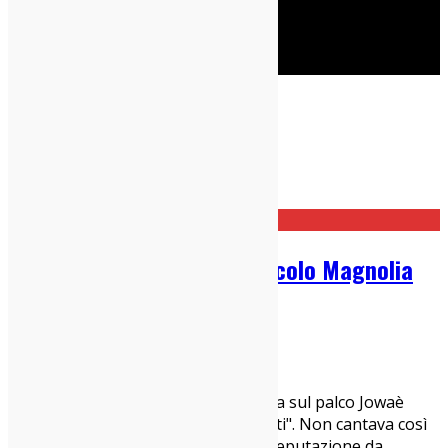
Cerca
Taggato
report
Home
report
Mi Ami Festival 2019 @ Circolo Magnolia
(Milano): Live Report
03/06/2019
Live Report
Giorno #1 Giorgio Poi con Calcutta sul palco Jowaè
"Svegliati, apri gli occhi per difenderti". Non cantava così
Frankie Hi-Nrg? Insomma, hai una reputazione da