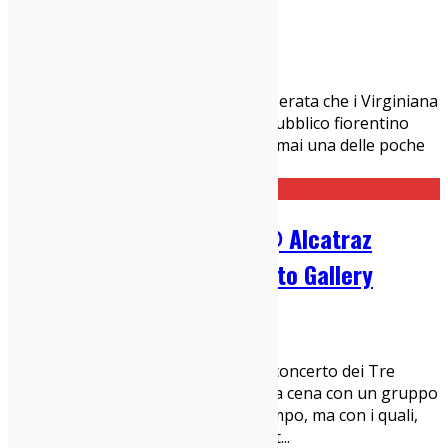
Report
21/04/2019
Live Report
Firenze, 19 aprile 2019 Piacevole la serata che i Virginiana
Miller di Simone Lenzi regalano al pubblico fiorentino
accorso al Glue, locale piccolo ma ormai una delle poche
note positive per la musica live f
...
Tre Allegri Ragazzi Morti @ Alcatraz
(Milano): Live Report e Photo Gallery
18/04/2019
Live Report
Milano, 16 aprile 2019 Andare a un concerto dei Tre
Allegri Ragazzi Morti è come uscire a cena con un gruppo
di amici che non vedi da un po’ di tempo, ma con i quali,
appena ti siedi a tavola, ti senti subit
...