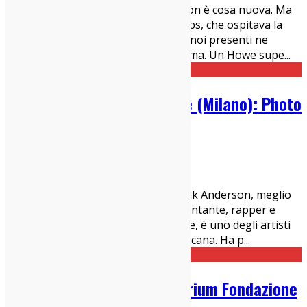
Che Howe Gelb sia un folle genio, non è cosa nuova. Ma
nell'intima arena dello Spin Time Labs, che ospitava la
rassegna Unplugged in Monti, tutti noi presenti ne
abbiamo avuto un'ennesima conferma. Un Howe supe
...
Anderson .Paak @ Fabrique (Milano): Photo
Gallery
26/03/2019
Live Report
Milano, 25 marzo 2019 Brandon Paak Anderson, meglio
conosciuto come Anderson .Paak, cantante, rapper e
produttore discografico statunitense, è uno degli artisti
più apprezzati della scena rap americana. Ha p
...
Massimo Volume @ Auditorium Fondazione