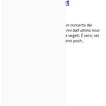
Cariplo (Milano): Live Report
20/03/2019
Live Report
Milano, 14 marzo 2019 Che strano, un concerto dei
Massimo Volume. Sono passati sei anni dall'ultimo tour
ed eccoli di nuovo qui, a Milano, vivi e vegeti. È vero, sei
anni non sono tantissimi, ma nemmeno poch
...
1
2
3
4
…
15
indie-zone.it© 2020