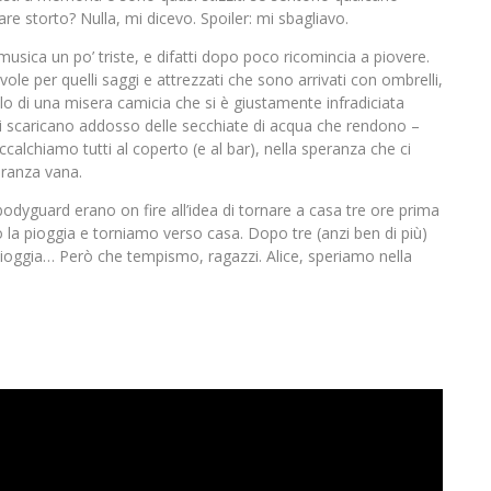
e storto? Nulla, mi dicevo. Spoiler: mi sbagliavo.
sica un po’ triste, e difatti dopo poco ricomincia a piovere.
vole per quelli saggi e attrezzati che sono arrivati con ombrelli,
 di una misera camicia che si è giustamente infradiciata
 si scaricano addosso delle secchiate di acqua che rendono –
calchiamo tutti al coperto (e al bar), nella speranza che ci
peranza vana.
 bodyguard erano on fire all’idea di tornare a casa tre ore prima
o la pioggia e torniamo verso casa. Dopo tre (anzi ben di più)
 pioggia… Però che tempismo, ragazzi. Alice, speriamo nella