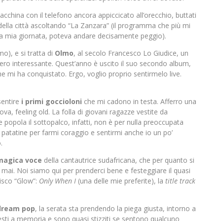
n macchina con il telefono ancora appiccicato all’orecchio, buttati
e della città ascoltando “La Zanzara” (il programma che più mi
la mia giornata, poteva andare decisamente peggio).
o), e si tratta di
Olmo
, al secolo Francesco Lo Giudice, un
vvero interessante. Quest’anno è uscito il suo secondo album,
e mi ha conquistato. Ergo, voglio proprio sentirmelo live.
sentire
i primi
goccioloni
che mi cadono in testa. Afferro una
ova, feeling old. La folla di giovani ragazze vestite da
 popola il sottopalco, infatti, non è per nulla preoccupata
e patatine per farmi coraggio e sentirmi anche io un po’
.
magica voce
della cantautrice sudafricana, che per quanto si
 mai. Noi siamo qui per prenderci bene e festeggiare il quasi
disco “Glow”:
Only When I
(una delle mie preferite), la
title track
dream pop
, la serata sta prendendo la piega giusta, intorno a
esti a memoria e sono quasi stizziti se sentono qualcuno