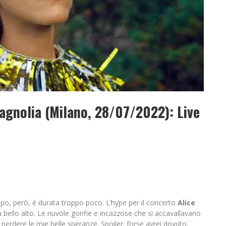
agnolia (Milano, 28/07/2022): Live
po, però, è durata troppo poco. L’hype per il concerto
Alice
 bello alto. Le nuvole gonfie e incazzose che si accavallavano
perdere le mie belle speranze. Spoiler: forse avrei dovuto.