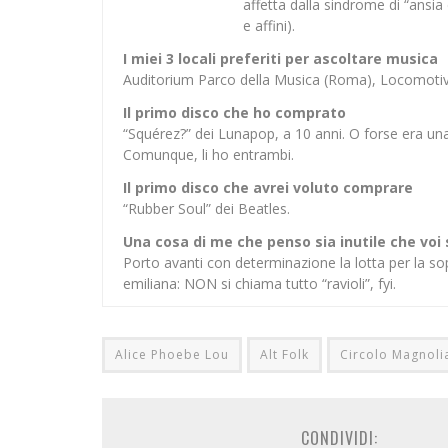
affetta dalla sindrome di “ansia
e affini).
I miei 3 locali preferiti per ascoltare musica
Auditorium Parco della Musica (Roma), Locomotiv 
Il primo disco che ho comprato
“Squérez?” dei Lunapop, a 10 anni. O forse era una
Comunque, li ho entrambi.
Il primo disco che avrei voluto comprare
“Rubber Soul” dei Beatles.
Una cosa di me che penso sia inutile che voi
Porto avanti con determinazione la lotta per la sop
emiliana: NON si chiama tutto “ravioli”, fyi.
Alice Phoebe Lou
Alt Folk
Circolo Magnoli
CONDIVIDI: