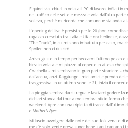
E quindi via, chiudi in volata il PC di lavoro, infilati i
nel traffico delle sette e mezza e vola dall’altra part
solleva, perché mi ricorda che comunque sia andata 
L’opening del live è previsto per le 20 (non comodissim
ragazzo cresciuto tra Italia e UK e ora berlinese, da
“The Trunk”, in cui mi sono imbattuta per caso, ma ch
Spoiler: non ci riuscirò.
Arrivo giusto in tempo per beccarmi l’ultimo pezzo e 
birra in volata e mi piazzo al coperto in attesa che spi
Coachella – mi sembrano in gran parte straniere – che
dall’acqua, anzi. Raggiungo i miei amici e prendo dell
trasgressiva. In un attimo sono le 21, inizia il concerto
La pioggia sembra darci tregua e lasciarci godere
la 
dichiari stanca dal tour a me sembra più in forma che
weekend. Apre con una tripletta di tracce dall’ultimo 
e
Mother’s Eyes
.
Mi lascio avvolgere dalle note del suo folk venato di
me c’è solo gente presa super bene, tanti cantano i t