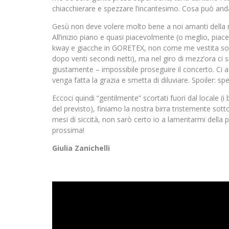
chiacchierare e spezzare l’incantesimo. Cosa può andar
Gesù non deve volere molto bene a noi amanti della mu
All’inizio piano e quasi piacevolmente (o meglio, piace
kway e giacche in GORETEX, non come me vestita solo
dopo venti secondi netti), ma nel giro di mezz’ora ci
giustamente – impossibile proseguire il concerto. Ci ac
venga fatta la grazia e smetta di diluviare. Spoiler: s
Eccoci quindi “gentilmente” scortati fuori dal locale (i
del previsto), finiamo la nostra birra tristemente sott
mesi di siccità, non sarò certo io a lamentarmi della
prossima!
Giulia Zanichelli