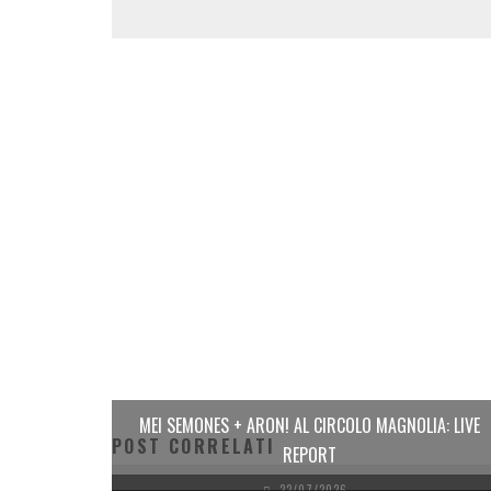
MEI SEMONES + ARON! AL CIRCOLO MAGNOLIA: LIVE
POST CORRELATI
REPORT
22/07/2026