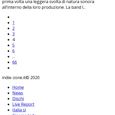
prima volta una leggera svolta di natura sonora
all’interno della loro produzione. La band l
...
1
2
3
4
5
6
…
66
indie-zone.it© 2020
Home
News
Dischi
Live Report
Italia sì