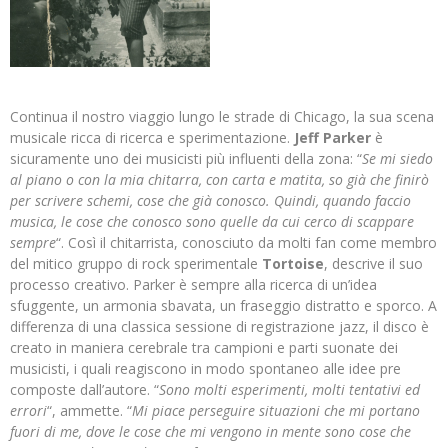
Continua il nostro viaggio lungo le strade di Chicago, la sua scena
musicale ricca di ricerca e sperimentazione.
Jeff Parker
è
sicuramente uno dei musicisti più influenti della zona: “
Se mi siedo
al piano o con la mia chitarra, con carta e matita, so già che finirò
per scrivere schemi, cose che già conosco. Quindi, quando faccio
musica, le cose che conosco sono quelle da cui cerco di scappare
sempre
“. Così il chitarrista, conosciuto da molti fan come membro
del mitico gruppo di rock sperimentale
Tortoise
, descrive il suo
processo creativo. Parker è sempre alla ricerca di un’idea
sfuggente, un armonia sbavata, un fraseggio distratto e sporco. A
differenza di una classica sessione di registrazione jazz, il disco è
creato in maniera cerebrale tra campioni e parti suonate dei
musicisti, i quali reagiscono in modo spontaneo alle idee pre
composte dall’autore. “
Sono molti esperimenti, molti tentativi ed
errori
“, ammette. “
Mi piace perseguire situazioni che mi portano
fuori di me, dove le cose che mi vengono in mente sono cose che