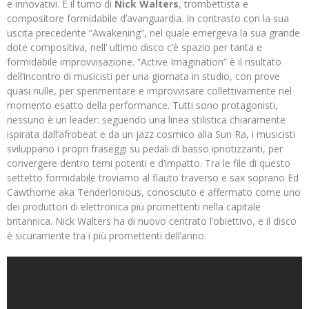
e innovativi. È il turno di
Nick Walters
, trombettista e
compositore formidabile d’avanguardia. In contrasto con la sua
uscita precedente “Awakening”, nel quale emergeva la sua grande
dote compositiva, nell’ ultimo disco c’è spazio per tanta e
formidabile improvvisazione. “Active Imagination” è il risultato
dell’incontro di musicisti per una giornata in studio, con prove
quasi nulle, per sperimentare e improvvisare collettivamente nel
momento esatto della performance. Tutti sono protagonisti,
nessuno è un leader: seguendo una linea stilistica chiaramente
ispirata dall’afrobeat e da un jazz cosmico alla Sun Ra, i musicisti
sviluppano i propri fraseggi su pedali di basso ipnotizzanti, per
convergere dentro temi potenti e d’impatto. Tra le file di questo
settetto formidabile troviamo al flauto traverso e sax soprano Ed
Cawthorne aka Tenderlonious, conosciuto e affermato come uno
dei produttori di elettronica più promettenti nella capitale
britannica. Nick Walters ha di nuovo centrato l’obiettivo, e il disco
è sicuramente tra i più promettenti dell’anno.