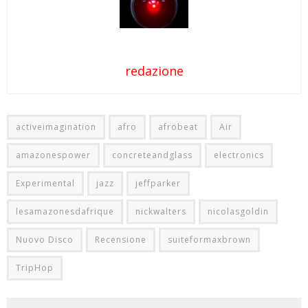
redazione
activeimagination
afro
afrobeat
Air
amazonespower
concreteandglass
electronics
Experimental
jazz
jeffparker
lesamazonesdafrique
nickwalters
nicolasgoldin
Nuovo Disco
Recensione
suiteformaxbrown
TripHop