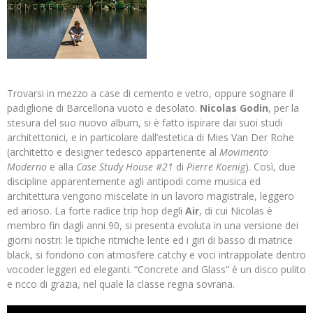
Trovarsi in mezzo a case di cemento e vetro, oppure sognare il
padiglione di Barcellona vuoto e desolato.
Nicolas Godin
, per la
stesura del suo nuovo album, si è fatto ispirare dai suoi studi
architettonici, e in particolare dall’estetica di Mies Van Der Rohe
(architetto e designer tedesco appartenente al
Movimento
Moderno
e alla
Case Study House #21
di
Pierre Koenig
). Così, due
discipline apparentemente agli antipodi come musica ed
architettura vengono miscelate in un lavoro magistrale, leggero
ed arioso. La forte radice trip hop degli
Air
, di cui Nicolas è
membro fin dagli anni 90, si presenta evoluta in una versione dei
giorni nostri: le tipiche ritmiche lente ed i giri di basso di matrice
black, si fondono con atmosfere catchy e voci intrappolate dentro
vocoder leggeri ed eleganti. “Concrete and Glass” è un disco pulito
e ricco di grazia, nel quale la classe regna sovrana.