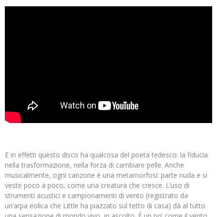
E in effetti questo disco ha qualcosa del poeta tedesco: la fiducia
nella trasformazione, nella forza di cambiare pelle. Anche
musicalmente, ogni canzone è una metamorfosi: parte nuda e si
veste poco a poco, come una creatura che cresce. L’uso di
strumenti acustici e campionamenti di vento (registrato da
un’arpa eolica che Little ha piazzato sul tetto di casa) dà al tutto
una sensazione di mondo vivo, in ascolto. È un po’ come il vento