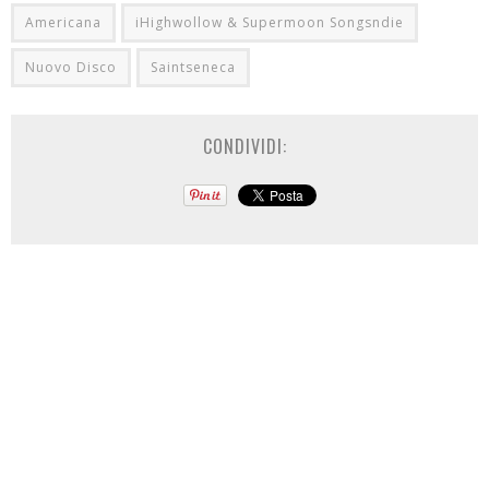
Americana
iHighwollow & Supermoon Songsndie
Nuovo Disco
Saintseneca
CONDIVIDI: