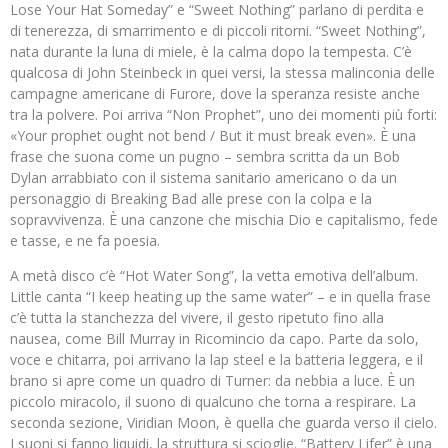
Lose Your Hat Someday” e “Sweet Nothing” parlano di perdita e
di tenerezza, di smarrimento e di piccoli ritorni. “Sweet Nothing”,
nata durante la luna di miele, è la calma dopo la tempesta. C’è
qualcosa di John Steinbeck in quei versi, la stessa malinconia delle
campagne americane di Furore, dove la speranza resiste anche
tra la polvere. Poi arriva “Non Prophet”, uno dei momenti più forti:
«Your prophet ought not bend / But it must break even». È una
frase che suona come un pugno – sembra scritta da un Bob
Dylan arrabbiato con il sistema sanitario americano o da un
personaggio di Breaking Bad alle prese con la colpa e la
sopravvivenza. È una canzone che mischia Dio e capitalismo, fede
e tasse, e ne fa poesia.
A metà disco c’è “Hot Water Song”, la vetta emotiva dell’album.
Little canta “I keep heating up the same water” – e in quella frase
c’è tutta la stanchezza del vivere, il gesto ripetuto fino alla
nausea, come Bill Murray in Ricomincio da capo. Parte da solo,
voce e chitarra, poi arrivano la lap steel e la batteria leggera, e il
brano si apre come un quadro di Turner: da nebbia a luce. È un
piccolo miracolo, il suono di qualcuno che torna a respirare. La
seconda sezione, Viridian Moon, è quella che guarda verso il cielo.
I suoni si fanno liquidi, la struttura si scioglie. “Battery Lifer” è una