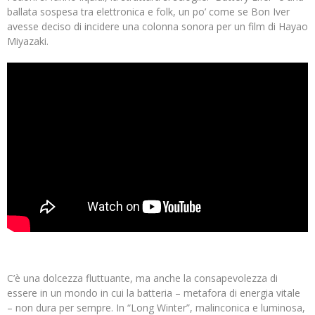
ballata sospesa tra elettronica e folk, un po’ come se Bon Iver
avesse deciso di incidere una colonna sonora per un film di Hayao
Miyazaki.
C’è una dolcezza fluttuante, ma anche la consapevolezza di
essere in un mondo in cui la batteria – metafora di energia vitale
– non dura per sempre. In “Long Winter”, malinconica e luminosa,