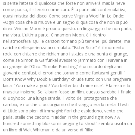
si sente l’attesa di qualcosa che forse non arriverà mai: la neve
come pausa, il silenzio come cura. È la parte più contemplativa,
quasi mistica del disco. Come scrive Virginia Woolf in Le Onde:
«Ogni cosa che si muove è un segno di qualcosa che non si può
dire». Viridian Moon è proprio questo: un linguaggio che non parla,
ma vibra. L’ultima parte, Cinnamon Moon, è il rientro
nell’atmosfera. Qui le canzoni tornano più terrene, più dirette, ma
cariche dell’esperienza accumulata. “Bitter Suite” è il momento
rock, con chitarre che richiamano i sixties e una punta di grunge,
come se Simon & Garfunkel avessero jammato con i Nirvana in
un garage dell’Ohio. “Smoke Punching” è un ricordo degli anni
giovani e confusi, di errori che tornano come fantasmi gentili. “I
Don’t Know Why Double Birthday” chiude tutto con una preghiera
laica: “You make a god / You better build mine nice”. È la resa e la
rinascita insieme. Se l’album fosse un film, questo sarebbe il finale
di Boyhood: una lunga strada, il volto del protagonista che
cambia, e noi che ci accorgiamo che il viaggio era la meta. I testi
di Little sono pieni di immagini: fiori che esplodono, vento che
parla, stelle che cadono. “Hidden in the ground right now / A
hundred-something blossoms begging to shout” sembra uscita da
un libro di Walt Whitman o da un verso di Rilke.