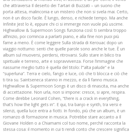
che attraversa Il deserto dei Tartari di Buzzati – un suono che
porta attesa, malinconia e un mistero che non si svela mai. Certo,
non è un disco facile. È lungo, denso, e richiede tempo. Ma anche
Infinite Jest lo è, eppure chi ci si immerge non vuole più uscirne.
Highwallow & Supermoon Songs funziona così: ti sembra troppo
all’inizio, poi comincia a parlarti piano, e alla fine non puoi più
farne a meno. È come leggere Sulla strada di Kerouac dopo un
viaggio notturno: senti che quelle parole sono anche le tue. È un
album sul muoversi, perdersi, ritrovarsi. Sullo stare in bilico tra
spirituale e terreno, arte e sopravvivenza. Forse l’immagine che
riassume meglio tutto è quella del titolo: l’“alta palude” e la
“superluna”. Terra e cielo, fango e luce, ciò che ti blocca e ciò che
ti tira su. Saintseneca stanno in mezzo, e da lì fanno musica.
Highwallow & Supermoon Songs è un disco di rinascita, ma anche
di accettazione. Non urla, non si impone: cresce, si apre, respira.
Come direbbe Leonard Cohen, “there is a crack in everything,
that’s how the light gets in”. E qui, tra banjo e synth, tra versi e
silenzi, quella luce entra a fiotti. In fondo, più che un album, è un
romanzo di formazione in musica. Potrebbe stare accanto a Il
Giovane Holden o a Chiamami col tuo nome, perché racconta la
stessa cosa: il momento in cui ti rendi conto che crescere significa