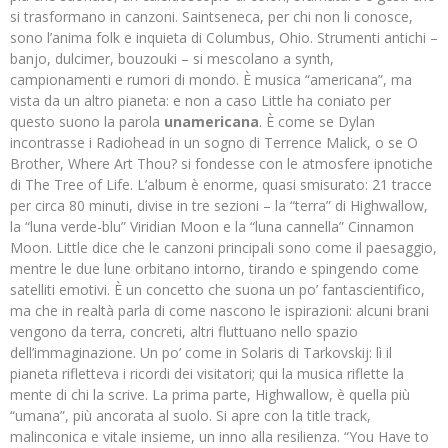
si trasformano in canzoni. Saintseneca, per chi non li conosce,
sono l’anima folk e inquieta di Columbus, Ohio. Strumenti antichi –
banjo, dulcimer, bouzouki – si mescolano a synth,
campionamenti e rumori di mondo. È musica “americana”, ma
vista da un altro pianeta: e non a caso Little ha coniato per
questo suono la parola
unamericana
. È come se Dylan
incontrasse i Radiohead in un sogno di Terrence Malick, o se O
Brother, Where Art Thou? si fondesse con le atmosfere ipnotiche
di The Tree of Life. L’album è enorme, quasi smisurato: 21 tracce
per circa 80 minuti, divise in tre sezioni – la “terra” di Highwallow,
la “luna verde-blu” Viridian Moon e la “luna cannella” Cinnamon
Moon. Little dice che le canzoni principali sono come il paesaggio,
mentre le due lune orbitano intorno, tirando e spingendo come
satelliti emotivi. È un concetto che suona un po’ fantascientifico,
ma che in realtà parla di come nascono le ispirazioni: alcuni brani
vengono da terra, concreti, altri fluttuano nello spazio
dell’immaginazione. Un po’ come in Solaris di Tarkovskij: lì il
pianeta rifletteva i ricordi dei visitatori; qui la musica riflette la
mente di chi la scrive. La prima parte, Highwallow, è quella più
“umana”, più ancorata al suolo. Si apre con la title track,
malinconica e vitale insieme, un inno alla resilienza. “You Have to