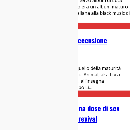
Sono passati due anni da “Presto”, il terzo album di Luca
Galizia a firma Generic Animal. Quello era un album maturo
e personale, che tracciava una via italiana alla black music di
stampo Frank Ocean. Sono
...
Generic Animal – Presto: Recensione
02/03/2020
Italia sì
Spesso il terzo album è visto come quello della maturità.
Questo è verissimo anche per Generic Animal, aka Luca
Galizia. Due anni fa un esordio forte, all’insegna
dell’autenticità, in compagnia di Iacopo Li
...
Intervista ai Sacramento: una dose di sex
drive nell’azzurro mare del revival