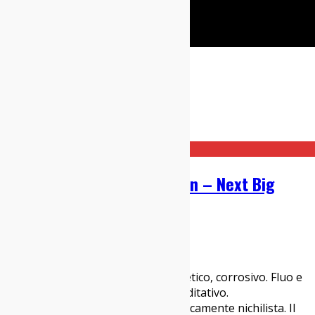
Cerca
Taggato
la tempesta
Home
la tempesta
Bud Spencer Blues Explosion – Next Big
Niente: Recensione
31/10/2023
Dischi
,
Italia sì
Lisergico, ludico, sovversivo, cibernetico, corrosivo. Fluo e
abbagliante, ma anche onirico e meditativo.
Meravigliosamente caotico, romanticamente nichilista. Il