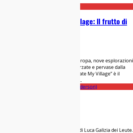
Jamie “Butch Jenny” Stewart e al
...
Intervista agli I Hate My Village: Il frutto di
una promessa
12/02/2019
Interviste
,
Italia sì
Nove brani a cavallo tra Africa ed Europa, nove esplorazioni
sonore innovative e travolgenti, sferzate e pervase dalla
spietata passione per il groove. “I Hate My Village” è il
primo disco dell’omonimo supergru
...
Intervista a Generic Animal
21/02/2018
Interviste
Generic Animal è il progetto solista di Luca Galizia dei Leute.