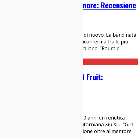
Sick Tamburo – Paura e l’Amore: Recensione
23/04/2019
Dischi
,
Italia sì
I Sick Tamburo hanno fatto centro di nuovo. La band nata
del 2007 dalle ceneri dei Prozac+ si riconferma tra le più
prolifiche e coerenti del panorama italiano. “Paura e
l’amore”, il loro quinto a
...
Xiu Xiu – Girl with Basket of Fruit:
Recensione
25/02/2019
Dischi
Quattordicesimo album in meno di 20 anni di frenetica
attività per la band sperimentale californiana Xiu Xiu, “Girl
with Basket of Fruit” vede in formazione oltre al mentore