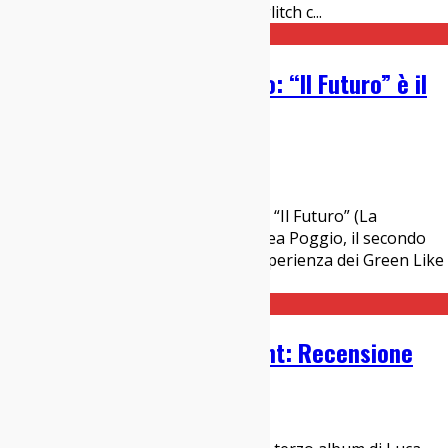
blues come tormento dell’animo, il glitch c
...
Intervista ad Andrea Poggio: “Il Futuro” è il
suo nuovo album
19/06/2023
Interviste
,
Italia sì
La copertina de "Il Futuro" Si chiama “Il Futuro” (La
Temepesta), il nuovo lavoro di Andrea Poggio, il secondo
con il suo progetto solista dopo l’esperienza dei Green Like
July. Quello che prende vita nelle
...
Generic Animal – Benevolent: Recensione
20/04/2022
Dischi
,
Italia sì