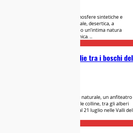
18/07/2019
Interviste
,
Italia sì
Una miscela di suoni riverberati, atmosfere sintetiche e
revival anni Ottanta. Ritmica essenziale, desertica, a
sostegno di melodie facili che svelano un’intima natura
psichedelica e allo stesso tempo ironica.
...
Apolide: torna il festival indie tra i boschi del
Piemonte
09/05/2019
News
Un festival immerso in uno scenario naturale, un anfiteatro
scavato dal ghiaccio e circondato dalle colline, tra gli alberi
del bosco di Vialfrè (Torino). Dal 18 al 21 luglio nelle Valli del
Canavese, in Piemon
...