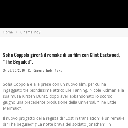
Home
Cinema Indy
Sofia Coppola girerà il remake di un film con Clint Eastwood,
“The Beguiled”.
30/03/2016
Cinema Indy
,
News
Sofia Coppola è alle prese con un nuovo film, per cui ha
ingaggiato tre biondissime attrici: Elle Fanning, Nicole Kidman e la
sua musa Kirsten Dunst, dopo aver abbandonato lo scorso
giugno una precedente produzione della Universal, “The Little
Mermaid”.
Il nuovo progetto della regista di “Lost in translation” è un remake
di “The beguiled” (“La notte brava del soldato Jonathan”, in