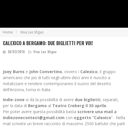
Home
Viva Las Sfigas
CALEXICO A BERGAMO: DUE BIGLIETTI PER VOI!
30/03/2016
Viva Las Sfigas
Joey
Burns
e
John
Convertino
, ovvero i
Calexico
, il gruppo
americano che più di tutti negli ultimi dieci anni è riuscito a
rivitalizzare e rendere contemporaneo il suono del deserto
dell’Arizona, torna in Italia.
Indie-zone
vi dà la possibilità di avere
due
biglietti
, separati,
per la data di
Bergamo
al
Teatro
Creberg il 30 aprile
.
Per poter avere questa possibilità basta
scrivere una mail a
indiezonecontest@gmail.com
con
oggetto “Calexico
”. Nella
mail scrivete un breve racconto di massimo 2500 battute che parli