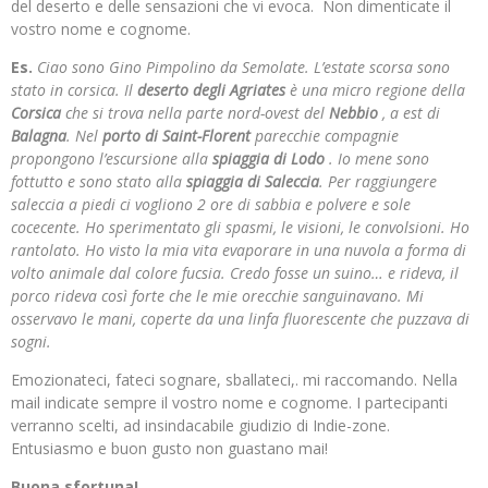
del deserto e delle sensazioni che vi evoca. Non dimenticate il
vostro nome e cognome.
Es.
Ciao sono Gino Pimpolino da Semolate. L’estate scorsa sono
stato in corsica. Il
deserto degli Agriates
è una micro regione della
Corsica
che si trova nella parte nord-ovest del
Nebbio
, a est di
Balagna
. Nel
porto di Saint-Florent
parecchie compagnie
propongono l’escursione alla
spiaggia di Lodo
. Io mene sono
fottutto e sono stato alla
spiaggia di Saleccia
. Per raggiungere
saleccia a piedi ci vogliono 2 ore di sabbia e polvere e sole
cocecente. Ho sperimentato gli spasmi, le visioni, le convolsioni. Ho
rantolato. Ho visto la mia vita evaporare in una nuvola a forma di
volto animale dal colore fucsia. Credo fosse un suino… e rideva, il
porco rideva così forte che le mie orecchie sanguinavano. Mi
osservavo le mani, coperte da una linfa fluorescente che puzzava di
sogni.
Emozionateci, fateci sognare, sballateci,. mi raccomando. Nella
mail indicate sempre il vostro nome e cognome. I partecipanti
verranno scelti, ad insindacabile giudizio di Indie-zone.
Entusiasmo e buon gusto non guastano mai!
Buona sfortuna!