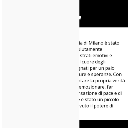
Il live di
Micah P. Hinson
alla Santeria di Milano è stato
un’esperienza intensa, intima e assolutamente
coinvolgente. La sua musica, ricca di strati emotivi e
sonori, ha trovato terreno fertile nel cuore degli
ascoltatori, che sono stati accompagnati per un paio
d’ore in un mondo fatto di sogni, paure e speranze. Con
la sua band, Micah ha saputo raccontare la propria verità
musicale in un modo che ha saputo emozionare, far
riflettere e, alla fine, lasciare una sensazione di pace e di
leggera malinconia. Un concerto che è stato un piccolo
grande viaggio, dove ogni nota ha avuto il potere di
toccare l’anima.