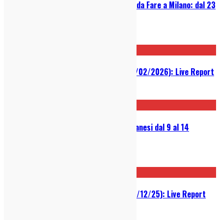
Guida Settimanale alle Cose Belle da Fare a Milano: dal 23
al 29 marzo
23/03/2026
Biffy Clyro @ Alcatraz (Milano, 11/02/2026): Live Report
12/02/2026
Guida Settimanale ai Concerti Milanesi dal 9 al 14
dicembre 2025
09/12/2025
Royel Otis @ Fabrique (Milano, 03/12/25): Live Report
04/12/2025