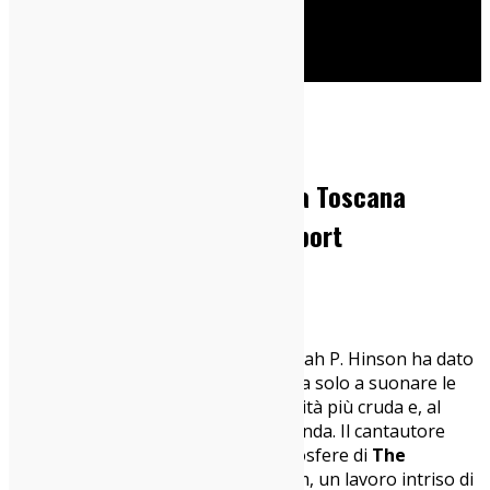
Cerca
Home
Concerti Milanesi
Micah P. Hinson @ Santeria Toscana
(Milano, 18/11/25): Live Report
19/11/2025
Concerti Milanesi
Ieri sera, alla Santeria di Milano, Micah P. Hinson ha dato
vita a un concerto che non si limitava solo a suonare le
sue canzoni ma a farne vivere la verità più cruda e, al
contempo, la sua bellezza più profonda. Il cantautore
Texano ha portato sul palco le atmosfere di
The
Tomorrow Man
, il suo ultimo album, un lavoro intriso di