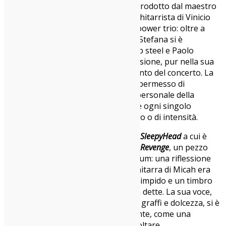
malinconia ma anche di speranza, prodotto dal maestro
Alessandro “Asso” Stefana, storico chitarrista di Vinicio
Capossela. La formazione live è un power trio: oltre a
Micah alla chitarra e alla voce, Asso Stefana si è
destreggiato tra tastiere, banjo e lap steel e Paolo
Mongardi alla batteria, la cui percussione, pur nella sua
discrezione, ha sorretto ogni momento del concerto. La
scelta di una formazione ridotta ha permesso di
accentuare l’elemento più intimo e personale della
musica di Hinson, facendo emergere ogni singolo
dettaglio, ogni piccolo cambio di tono o di intensità.
Il concerto si è aperto con il singolo
SleepyHead
a cui è
subito seguita
One Day I Will Get My Revenge
, un pezzo
che esprime l’essenza del nuovo album: una riflessione
sul destino e le sue disillusioni. La chitarra di Micah era
subito protagonista, con un suono limpido e un timbro
che sembrava raccontare storie non dette. La sua voce,
da sempre un’incantevole miscela di graffi e dolcezza, si è
fatta sentire subito potente e vibrante, come una
confessione sussurrata a chi sa ascoltare.