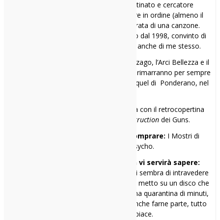
smemorato cronico, sognatore ostinato e cercatore
compulsivo di dischi capaci di rimettere in ordine (almeno il
mio) mondo, nonfoss’altro per la durata di una canzone.
Bazzico questo meraviglioso postaccio dal 1998, convinto di
essere sempre indie prima degli altri, anche di me stesso.
I miei 3 rifugi sonori:
Il Bloom di Mezzago, l’Arci Bellezza e il
Gagarin a Busto Arsizio. Nel cuore però rimarranno per sempre
Spazio Musica a Pavia e il Babylonia in quel di Ponderano, nel
Biellese.
Il primo disco comprato:
la cassetta con il retrocopertina
non censurato di
Appetite for Destruction
dei Guns.
Il primo disco che avrei voluto comprare:
I Mostri di
Thimothy dei Motorpsycho.
Una cosa che probabilmente non vi servirà sapere:
parafrasando John Fante, ogni tanto mi sembra di intravedere
il lato più tragicomico dell’esistenza. Poi metto su un disco che
vale davvero la pena ascoltare e, per una quarantina di minuti,
il mondo torna ad avere un senso. E anche farne parte, tutto
sommato, non mi dispiace.