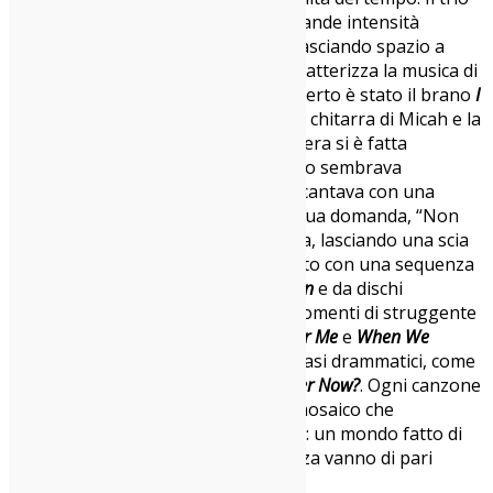
ha saputo mescolare momenti di grande intensità
emotiva a passaggi più sommessi, lasciando spazio a
quella malinconia che da sempre caratterizza la musica di
Hinson. Un altro punto alto del concerto è stato il brano
I
Don’t Know God
, eseguito solo con la chitarra di Micah e la
sua voce. In quel momento, l’atmosfera si è fatta
incredibilmente silenziosa, il pubblico sembrava
trattenere il respiro, mentre Micah cantava con una
sincerità che penetrava l’anima. La sua domanda, “Non
conosco Dio”, si è fatta eco nella sala, lasciando una scia
di riflessione. La serata ha proseguito con una sequenza
di brani dall’album
The Tomorrow Man
e da dischi
precedenti, che hanno mescolato momenti di struggente
bellezza, come
Take Off That Dress for Me
e
When We
Embraced
, con altri più riflessivi e quasi drammatici, come
Beneath the Rose
e
What Does It Matter Now?
. Ogni canzone
era come una nuova tessera di un mosaico che
raccontava la sua visione del mondo: un mondo fatto di
sfumature, dove il dolore e la bellezza vanno di pari
passo.