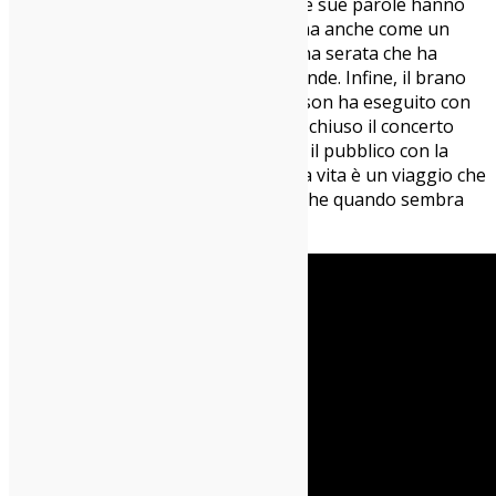
ultimo omaggio alla sua bambina. Le sue parole hanno
risuonato come un canto delicato, ma anche come un
addio a un’epoca della sua vita, in una serata che ha
saputo toccare corde emotive profonde. Infine, il brano
finale,
500 Miles
, un classico che Hinson ha eseguito con
tutta l’intensità che gli è propria, ha chiuso il concerto
con una nota di speranza, lasciando il pubblico con la
sensazione che, nonostante tutto, la vita è un viaggio che
vale sempre la pena percorrere, anche quando sembra
lontana.