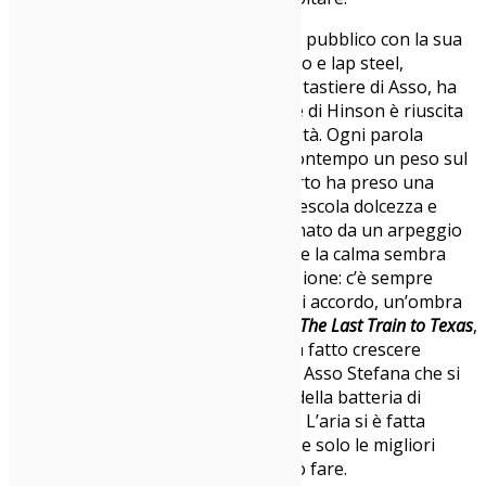
A seguire,
Think of Me
ha incantato il pubblico con la sua
delicatezza. La combinazione di banjo e lap steel,
accompagnata dal tocco soave delle tastiere di Asso, ha
creato una culla sonora dove la voce di Hinson è riuscita
ad esprimere tutta la sua vulnerabilità. Ogni parola
sembrava essere una carezza e al contempo un peso sul
cuore. È con
Take It Slow
che il concerto ha preso una
piega più riflessiva. Un brano che mescola dolcezza e
tensione, con Micah che, accompagnato da un arpeggio
gentile, ci conduce in un viaggio dove la calma sembra
prevalere su tutto. Ma non è un’illusione: c’è sempre
qualcosa di più profondo dietro ogni accordo, un’ombra
che si cela dietro la luce. La scelta di
The Last Train to Texas
,
un pezzo dall’incedere più deciso, ha fatto crescere
l’intensità emotiva, con le tastiere di Asso Stefana che si
sono fatte più percussive e il ritmo della batteria di
Mongardi che ha guadagnato forza. L’aria si è fatta
densa di emozioni contrastanti, come solo le migliori
ballate del folklore americano sanno fare.