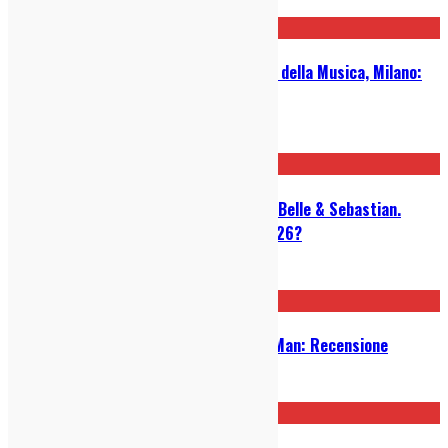
14/07/2026
Belle And Sebastian: Live al Parco della Musica, Milano:
LIVE REPORT
13/07/2026
La rivoluzione gentile di Glasgow: Belle & Sebastian.
Perchè ha senso ascoltarli nel 2026?
06/07/2026
Micah P. Hinson – The Tomorrow Man: Recensione
05/05/2026