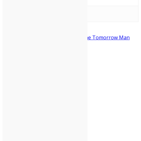
Asso Stefana
Live Report
Micah P.
Hinson
Milano
Ponderosa
Santeria
The Tomorrow Man
Condividi: