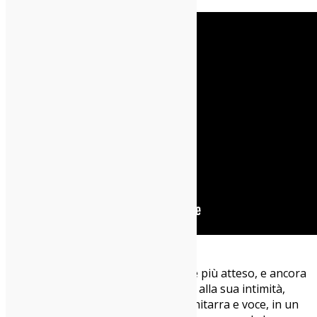
Il concerto si è concluso con l’encore più atteso, e ancora
una volta Micah ha scelto di tornare alla sua intimità,
eseguendo
Oh Sleepyhead
da solo, chitarra e voce, in un