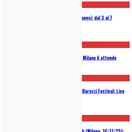
Guida Settimanale ai Concerti Milanesi: dal 3 al 7
dicembre 2025
03/12/2025
Royel Otis, una sola data in Italia: Milano li attende
21/11/2025
Spiritualized e Micah P. Hinson @ Barezzi Festival: Live
Report
18/11/2025
Fun Lovin’ Criminals @ Legend Club (Milano, 16/11/25):