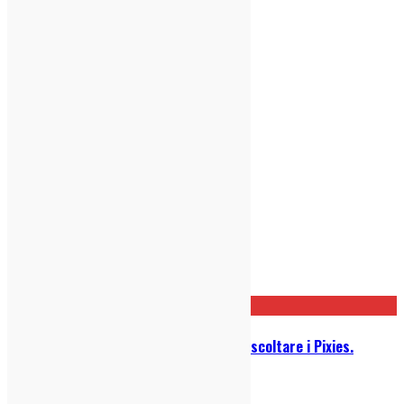
Post correlati
Perché se hai vent’anni dovresti ascoltare i Pixies.
Adesso!