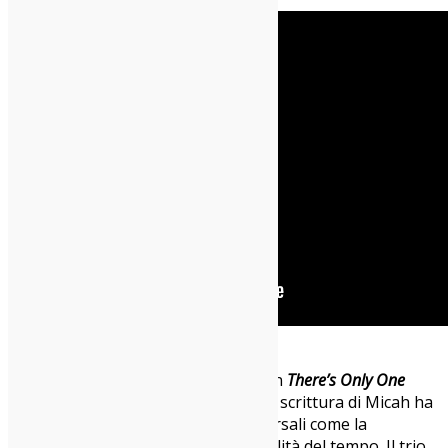
A seguire, la serata è proseguita con
There’s Only One
Name
e
Mothers & Daughters
, dove la scrittura di Micah ha
avuto modo di esplorare temi universali come la
solitudine, la maternità e l’ineluttabilità del tempo. Il trio