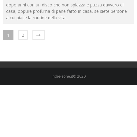
dopo anni con un disco che non spiazza e puzza davvero di
casa, oppure profuma di pane fatto in casa, se siete persone
a cui piace la routine della vita
...
1
2
indie-zone.it© 2020