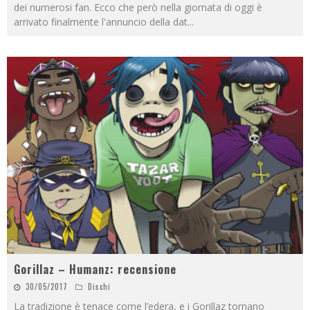
dei numerosi fan. Ecco che però nella giornata di oggi è
arrivato finalmente l'annuncio della dat
...
Gorillaz – Humanz: recensione
30/05/2017
Dischi
La tradizione è tenace come l’edera, e i Gorillaz tornano