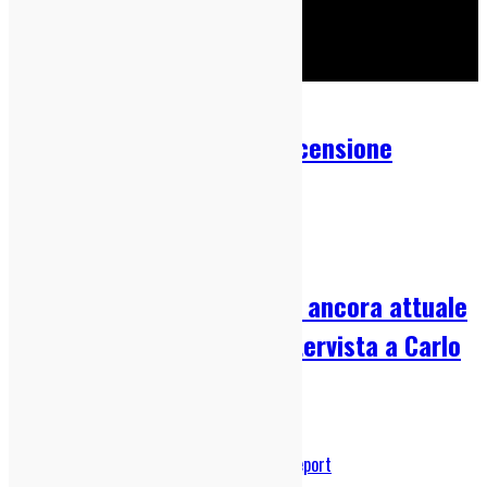
Cerca
Pollio – Dopo la bomba: Recensione
05/08/2026
Dischi
,
Italia sì
Velleità de I Cani: racconto ancora attuale
di una generazione (con intervista a Carlo
Pastore)
04/08/2026
IndieZone Spiega Le Cose
,
Interviste
,
Live Report