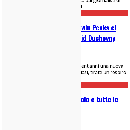
lavoro "Universal Themes", acclamato dai giornalisti di
tutto il mondo, l'ex frontman dei Red
...
Tra i nuovi protagonisti di Twin Peaks ci
saranno Eddie Vedder e David Duchovny
26/04/2016
Cinema Indy
,
News
Siete pronti ? Aspettavate da più di vent’anni una nuova
stagione di Twin Peaks ? Ci siamo quasi, tirate un respiro
e preparate poltrona e generi di c
...
Band of Horses: nuovo singolo e tutte le
info sul prossimo disco
26/04/2016