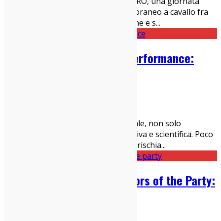
Ferrara sotto le stelle inaugura ASTRO, una giornata
speciale dedicata al suono contemporaneo a cavallo fra
indie e elettronica, tra forma-canzone e s
...
Parquet Courts – Human Performance:
recensione
24/04/2016
Dischi
New York è l’attuale capitale mondiale, non solo
economica ma anche artistica, sportiva e scientifica. Poco
importa se l’egemonia statunitense rischia
...
Colbacco’s Party – The Colors of the Party:
recensione