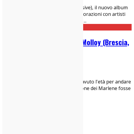
News
Uscirà il 27 maggio Skin (Transgressive), il nuovo album
di Flume. Nel disco moltissime collaborazioni con artisti
come Beck, Raekwon, Vince Staples,
...
Marlene Kuntz @ Latteria Molloy (Brescia,
21-4-2016)
24/04/2016
Live Report
Sin dal 2003, cioè sin da quando ho avuto l'età per andare
ai concerti, ogni volta che il carrozzone dei Marlene fosse
passato in città o zone limitro
...
1
…
384
385