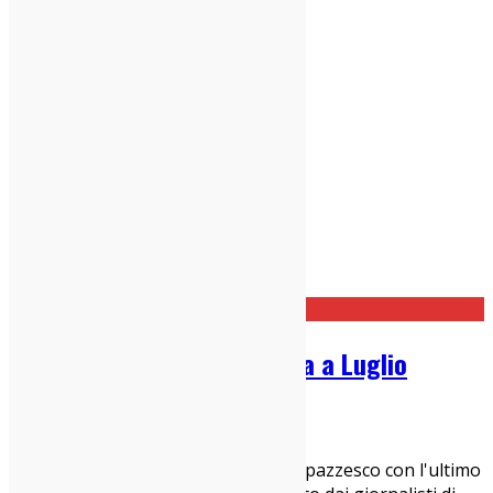
Sun Kil Moon 3 date in italia a Luglio
26/04/2016
News
Sun Kil Moon ha avuto un successo pazzesco con l'ultimo