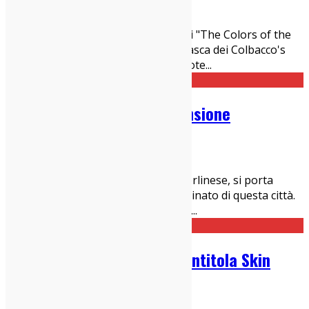
24/04/2016
Dischi
Quella contenuta nelle dieci tracce di "The Colors of the
Party" proposte dalla band bergamasca dei Colbacco's
Party è una dose micidiale di pura pote
...
Masha Qrella – Keys: recensione
24/04/2016
Dischi
Masha Qrella è la tipica musicista berlinese, si porta
dietro lo stile artisticamente contaminato di questa città.
Nella sua musica si possono ascolta
...
Nuovo album per Flume: si intitola Skin
24/04/2016