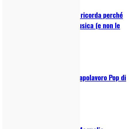
Ypsigrock, il festival che ti ricorda perché
hai iniziato ad ascoltare musica (e non le
playlist!)
04/08/2026
IndieZone Spiega Le Cose
Tristezza per le Masse: Il Capolavoro Pop di
Olivia Rodrigo
03/08/2026
Dischi