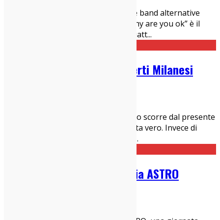
News
Tornano i Band of Horses, una delle band alternative
rock fm più fighe in circolazione. ”Why are you ok” è il
titolo del prossimo disco, a ormai quatt
...
Guida Settimanale ai Concerti Milanesi
24/04/2016
Concerti Milanesi
Dogen- zenjii diceva: "Il nostro tempo scorre dal presente
al passato". Ciò è assurdo, ma talvolta vero. Invece di
progredire dal passato al presente,
...
Ferrara sotto le Stelle lancia ASTRO
24/04/2016
News