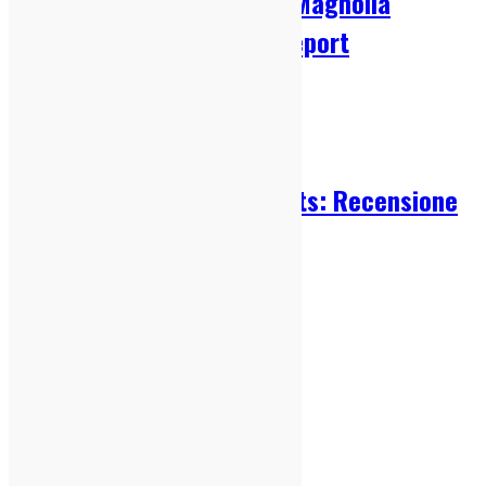
Patrick Watson @ Circolo Magnolia
(Milano, 25/07/26): Live Report
27/07/2026
Concerti Milanesi
,
Live Report
The Strokes – Reality Awaits: Recensione
24/07/2026
Dischi