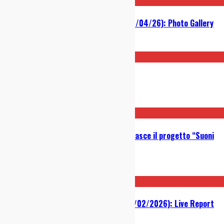
Bluvertigo @ Alcatraz (Milano, 14/04/26): Photo Gallery
15/04/2026
Asma – S/T: Recensione
13/04/2026
Manuel Agnelli e la nuova scena: nasce il progetto “Suoni
dal Futuro”
13/03/2026
Biffy Clyro @ Alcatraz (Milano, 11/02/2026): Live Report