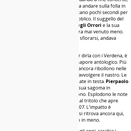
arrampicato sulla transenna, si lascia andare sulla folla in
uno stage diving liberatorio. Gli bastano pochi secondi per
sentire sulla pelle l’abbraccio del pubblico. Il suggello del
rinnovato connubio tra
Il Teatro degli Orrori
e la sua
gente. Il legame, per la verità, non era mai venuto meno.
Ma dopo dieci anni senza nemmeno sfiorarsi, andava
rievocato per bene.
Il tuffo del batterista, l’
endkadenz
per dirla con i Verdena, è
l’ultima immagine di una serata dal sapore antologico. Più
di due ore di musica e invettive, che ancora ribollono nelle
viscere. Fuori dall’Alcatraz provo a riavvolgere il nastro. Le
diapositive sono ancora tutte lì, tatuate in testa.
Pierpaolo
Capovilla
compare spesso. Vedo la sua sagoma in
controluce, accartocciata sul microfono. Esplodono le note
di
Vita Mia
,
Dio Mio
,
E Lei Venne
: il tris al tritolo che apre
“Dell’impero delle tenebre”, anno 2007. L’impatto è
devastante. Brillano le lacrime di chi si ritrova ancora qui,
uguale a ieri, ma con qualche capello in meno.
Il riff di
Due
, fra i miei preferiti di quegli anni, raschia i