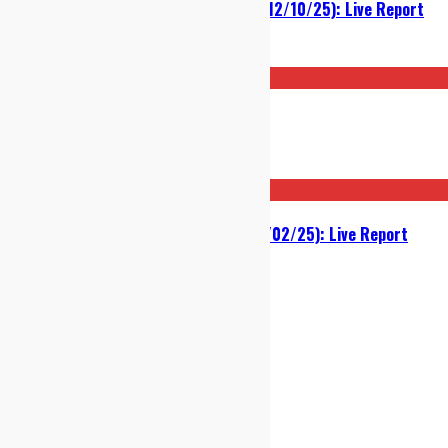
Mclusky @ Arci Bellezza (Milano, 12/10/25): Live Report
15/10/2025
Swans – Birthing: Recensione
01/10/2025
Chew @ Arci Bellezza (Milano, 28/02/25): Live Report
03/03/2025
indie-zone.it© 2020