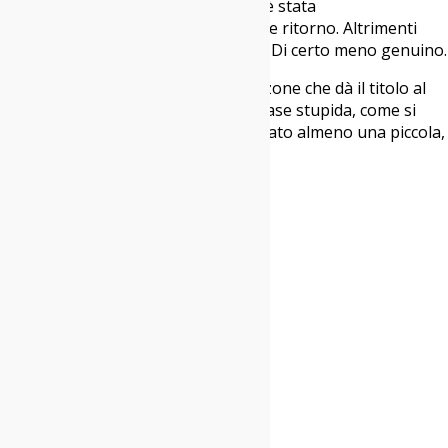
quella de Il Teatro degli Orrori non è stata
un’autocelebrazione, ma un semplice ritorno. Altrimenti
avrebbe fatto tutto un altro effetto. Di certo meno genuino.
Allora diciamolo, dopotutto è la canzone che dà il titolo al
tour: “Mai dire mai”. Sarà pure un frase stupida, come si
dice. Ma questa sera abbiamo ritrovato almeno una piccola,
forse una grande, parte di noi.
Paolo
Ph: Mariapia Albanese