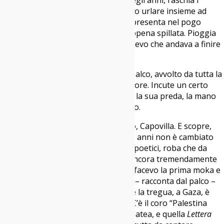
ricordi e arrossa la gola. Ah, che bello urlare insieme ad
altre mille persone. Una ragazza si presenta nel pogo
sventolando due bicchieri di birra appena spillata. Pioggia
di Heineken in tre, due, uno. “Lo sapevo che andava a finire
così, dio mio!”.
C’è Capovilla piantato sul ciglio del palco, avvolto da tutta la
sua autentica teatralità, il suo spessore. Incute un certo
timore, come un felino che adocchia la sua preda, la mano
che scosta il ciuffo per vederci meglio.
Non dice mai una parola fuori posto, Capovilla. E scopre,
con rabbia e disinganno, che in dieci anni non è cambiato
nulla. Quei suoi testi così taglienti e poetici, roba che da
queste parti ha fatto scuola, sono ancora tremendamente
attuali. «Questa mattina, mentre mi facevo la prima moka e
fumavo le prime due o tre sigarette – racconta dal palco –
ho acceso la radio e ho scoperto che la tregua, a Gaza, è
finita». C’è la politica, tanta politica. C’è il coro “Palestina
libera”, che parte spontaneo dalla platea, e quella
Lettera