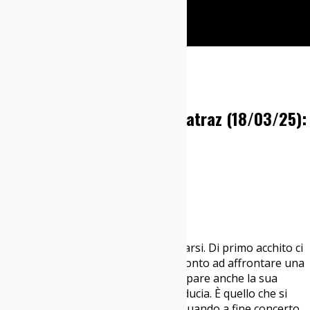
Cerca
Home
Italia sì
Il Teatro degli Orrori @ Alcatraz (18/03/25):
Live Report
21/03/2025
Italia sì
,
Live Report
Milano, 18 marzo 2025
Adoro lo sguardo di chi sta per buttarsi. Di primo acchito ci
vedi la determinazione dell’uomo pronto ad affrontare una
prova. Eppure, se osservi bene, traspare anche la sua
fragilità, la richiesta di un patto di fiducia. È quello che si
legge negli occhi di
Franz Valente
quando a fine concerto,