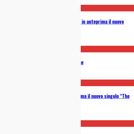
12/02/2026
Senza Coloranti Aggiunti: ascolta in anteprima il nuovo
singolo “Torino”
27/11/2025
Geese – Getting Killed: Recensione
22/10/2025
FERNANDHELL.: ascolta in anteprima il nuovo singolo “The
Quest”
22/10/2025