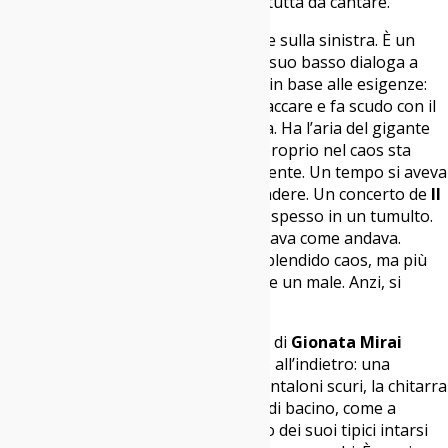
Aperta al Partito Democratico
ancora tutta da cantare.
Giulio Ragno Favero
resta immobile sulla sinistra. È un
baluardo. Uno scoglio frangiflutti. Il suo basso dialoga a
meraviglia con la batteria. Si muove in base alle esigenze:
affonda il tridente quando c’è da attaccare e fa scudo con il
corpo quando il mare va in tempesta. Ha l’aria del gigante
buono capace di regolare il caos. E proprio nel caos sta
l’unica differenza fra passato e presente. Un tempo si aveva
l’impressione che tutto potesse accadere. Un concerto de
Il
Teatro degli Orrori
si trasformava spesso in un tumulto.
Ma non si potevano fare calcoli, andava come andava.
Questa sera, invece, è ancora uno splendido caos, ma più
controllato. E non è necessariamente un male. Anzi, si
scorgono meglio le doti tecniche.
A proposito. C’è un fermo immagine di
Gionata Mirai
ancora lì da proiettare. È lui inarcato all’indietro: una
parentesi tonda con la camicia e i pantaloni scuri, la chitarra
mancina spanciata via con un colpo di bacino, come a
spingere il più lontano possibile uno dei suoi tipici intarsi