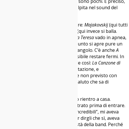
noise. In giro, di musicisti così, ce ne sono pochi. È preciso,
mai scontato. La firma al granito scolpita nel sound del
Teatro.
La scaletta è ricca, che ve lo dico a fare:
Majakovskij
(qui tutti
in rigoroso silenzio),
Non Vedo l’Ora
(qui invece si balla.
Scomposti, ma si balla). Su
Compagna Teresa
vado in apnea,
mi rifugio in un angolo. A un certo punto si apre pure un
circle pit. Non ce la faccio, resto nell’angolo. C’è anche
A
Sangue Freddo
, questa volta è impossibile restare fermi. In
mezzo ci sono le ballate, chiamiamole così:
La Canzone di
Tom
, struggente anche nella presentazione, e
naturalmente
Direzioni Diverse
. Finale non previsto con
Maria Maddalena
e poi un caloroso saluto che sa di
arrivederci.
Ecco, sono ancora all’uscita, fra poco rientro a casa.
Ripenso alla frase di un amico incontrato prima di entrare.
“In questo tour li ho già visti, sono incredibili”, mi aveva
detto. Vorrei incrociarlo di nuovo per dirgli che sì, aveva
ragione. E il merito va anche all’onestà della band. Perché