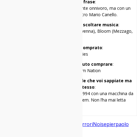
Mi racconto in una frase
:
Gran rallentatore di eventi, musicalmente onnivoro, ma con un
debole per l’orchestra del maestro Mario Canello.
I miei tre locali preferiti per ascoltare musica
:
Cox 18 (Milano), Hana-Bi (Marina di Ravenna), Bloom (Mezzago,
MB)
Il primo disco che ho comprato
:
Guns’n’Roses – Lies
Il primo disco che avrei voluto comprare
:
Sonic Youth – Daydream Nation
Una cosa di me che penso sia inutile che voi sappiate ma
ve la racconto lo stesso
:
Ho scritto la mia prima recensione nel 1994 con una macchina da
scrivere. Il disco era “Monster” dei Rem. Non l’ha mai letta
nessuno.
alt rock
gionata mirai
il teatro degli orrori
Noise
pierpaolo
capovilla