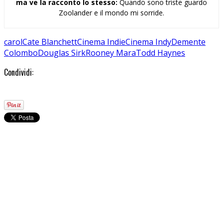
ma ve la racconto lo stesso:
Quando sono triste guardo
Zoolander e il mondo mi sorride.
carol
Cate Blanchett
Cinema Indie
Cinema Indy
Demente
Colombo
Douglas Sirk
Rooney Mara
Todd Haynes
Condividi: