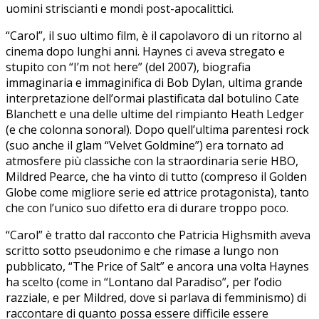
uomini striscianti e mondi post-apocalittici.
“Carol”, il suo ultimo film, è il capolavoro di un ritorno al
cinema dopo lunghi anni. Haynes ci aveva stregato e
stupito con “I’m not here” (del 2007), biografia
immaginaria e immaginifica di Bob Dylan, ultima grande
interpretazione dell’ormai plastificata dal botulino Cate
Blanchett e una delle ultime del rimpianto Heath Ledger
(e che colonna sonora!). Dopo quell’ultima parentesi rock
(suo anche il glam “Velvet Goldmine”) era tornato ad
atmosfere più classiche con la straordinaria serie HBO,
Mildred Pearce, che ha vinto di tutto (compreso il Golden
Globe come migliore serie ed attrice protagonista), tanto
che con l’unico suo difetto era di durare troppo poco.
“Carol” è tratto dal racconto che Patricia Highsmith aveva
scritto sotto pseudonimo e che rimase a lungo non
pubblicato, “The Price of Salt” e ancora una volta Haynes
ha scelto (come in “Lontano dal Paradiso”, per l’odio
razziale, e per Mildred, dove si parlava di femminismo) di
raccontare di quanto possa essere difficile essere