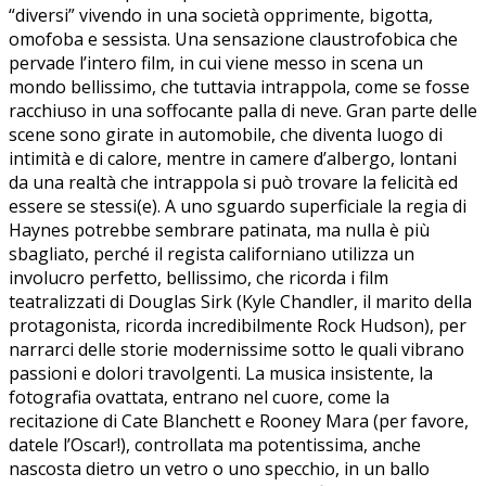
“diversi” vivendo in una società opprimente, bigotta,
omofoba e sessista. Una sensazione claustrofobica che
pervade l’intero film, in cui viene messo in scena un
mondo bellissimo, che tuttavia intrappola, come se fosse
racchiuso in una soffocante palla di neve. Gran parte delle
scene sono girate in automobile, che diventa luogo di
intimità e di calore, mentre in camere d’albergo, lontani
da una realtà che intrappola si può trovare la felicità ed
essere se stessi(e). A uno sguardo superficiale la regia di
Haynes potrebbe sembrare patinata, ma nulla è più
sbagliato, perché il regista californiano utilizza un
involucro perfetto, bellissimo, che ricorda i film
teatralizzati di Douglas Sirk (Kyle Chandler, il marito della
protagonista, ricorda incredibilmente Rock Hudson), per
narrarci delle storie modernissime sotto le quali vibrano
passioni e dolori travolgenti. La musica insistente, la
fotografia ovattata, entrano nel cuore, come la
recitazione di Cate Blanchett e Rooney Mara (per favore,
datele l’Oscar!), controllata ma potentissima, anche
nascosta dietro un vetro o uno specchio, in un ballo