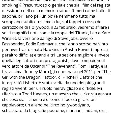
smoking)? Presuntuoso o geniale che sia i film del regista
messicano nella mia memoria sono effimeri come bolle di
sapone, brillano per un po’ (e nemmeno tutti) ma
scoppiano subito. Insieme a lui, sul tappeto rosso del
carrozzone di Hollywood, il 23 febbraio, vedremo sfilare i
soliti magnifici noti, come la coppia del Titanic, Leo e Kate
Winslet, la versione da figo di Steve Jobs, ovvero
Fassbender, Eddie Redmayne, che l’anno scorso ha vinto
per aver trasformato Hawkins in Austin Power (impresa
peraltro difficile) e tanti altri. La sezione migliore è invece
quella degli attori non protagonisti, dove compaiono il
vero attore da Oscar di “The Revenant”, Tom Hardy, e la
bravissima Rooney Mara (già nominata nel 2011 per “The
Girl with the Dragon Tattoo”, di Fincher). L’attrice che
interpretò Lisbeth, è stata scelta da uno dei più grandi
registi viventi per un ruolo meraviglioso e difficile. Mi
riferisco a Todd Haynes, un maestro che si ricorda ancora
che cosa sia il cinema e di come si possa girare un
capolavoro; un alieno nel circo hollywoodyano,
schiacciato da biografie postume, marziani, indiani, orsi,