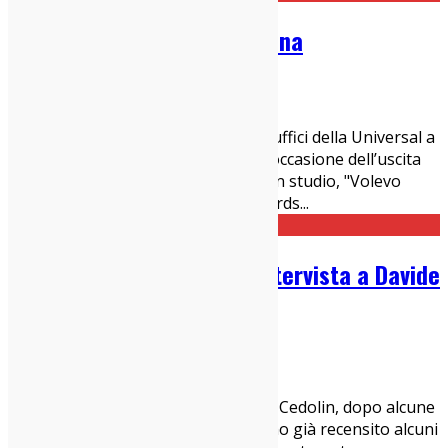
Abbiamo incontrato i Verdena
27/09/2022
Interviste
,
Italia sì
Abbiamo fatto una piccola gita agli uffici della Universal a
Milano per incontrare i Verdena in occasione dell’uscita
del loro attesissimo settimo album in studio, "Volevo
Magia", pubblicato per Capitol Records
...
Psych-folk dalla Liguria: intervista a Davide
Cedolin
19/09/2022
Interviste
,
Italia sì
L’esordio dell’anno scorso di Davide Cedolin, dopo alcune
prove sulla media distanza, l’avevamo già recensito alcuni