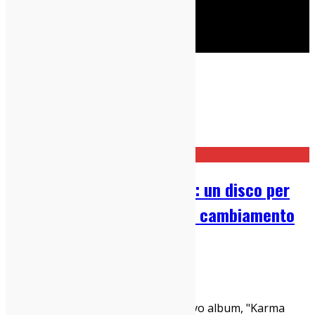
Cerca
Interviste
Home
Interviste
Intervista ai Marlene Kuntz: un disco per
risvegliare le coscienze sul cambiamento
climatico
26/10/2022
Interviste
,
Italia sì
In occasione dell’uscita del loro nuovo album, "Karma