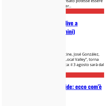
mesi or sono. Pertanto abbiamo pensato potesse essere
interessante parlarne col diretto inter
...
Intervista a José González, live a
“Percuotere la mente” (Rimini)
03/08/2022
Interviste
Il musicista svedese di origini argentine, José González,
dopo il suo ultimo lavoro in studio "Local Valley", torna
finalmente in Italia per una data unica: il 3 agosto sarà dal
vivo alla Corte degli Agos
...
Intervista a Andy Bell dei Ride: ecco com’è
nato il suo disco solista