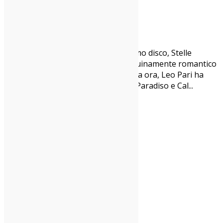
Intervista a Leo Pari
06/12/2021
Interviste
Ha dedicato ogni brano del suo ultimo disco, Stelle
Forever, a una donna (diversa), genuinamente romantico
e geneticamente indie sin dalla prima ora, Leo Pari ha
collaborato con gli amici Tommaso Paradiso e Cal
...
1
2
3
4
5
…
18
indie-zone.it© 2020