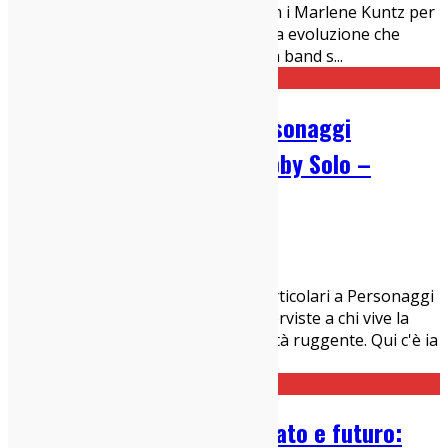
Clima", abbiamo incontrato su Zoom i Marlene Kuntz per
parlare del loro progetto in continua evoluzione che
fonde natura, arte e sostenibilità. La band s
...
Interviste Particolari a Personaggi
Straordinari Episodio 1: Bobby Solo –
Guarda il Video-
24/10/2022
Interviste
Indie-zone.it presenta Interviste Particolari a Personaggi
Straordinari, una nuova serie di Interviste a chi vive la
musica Indie(pendente) con mentalità ruggente. Qui c'è ia
storia italiana del rock'n'roll, qu
...
Blues e rock’n’roll tra passato e futuro: