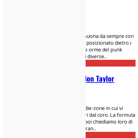
intervista a Mr.D
17/10/2022
Interviste
,
Italia sì
Mr. D, all’anagrafe Daniele Fioretti, suona da sempre con
la band di famiglia The Gentlemens, posizionato dietro i
tamburi, un progetto che nasce sulle orme del punk
blues. Negli anni esplora dimensioni diverse
...
Lo-Phone Sessions: Phillip Jon Taylor
13/10/2022
Interviste
Lo-Phone Sessions è la rubrica di indie-zone in cui vi
presentiamo artisti solitamente fuori dal coro. La formula
è molto semplice. Li intervistiamo e poi chiediamo loro di
suonare una canzone per noi registran
...