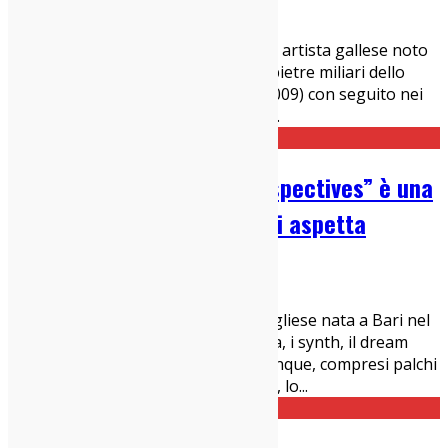
06/05/2022
Interviste
È uscito un nuovo disco di Andy Bell, artista gallese noto
ai più per la sua militanza nei Ride, pietre miliari dello
shoegaze, e poi Oasis (dal 1999 al 2009) con seguito nei
Beady Eye di Liam Gallagher (dal 20
...
Intervista ai Fabryka: “Perspectives” è una
riflessione sul futuro che ci aspetta
30/03/2022
Interviste
,
Italia sì
I Fabryka sono una storica band pugliese nata a Bari nel
2004. Sperimentano con l'elettronica, i synth, il dream
pop. Negli anni hanno suonato ovunque, compresi palchi
importanti come il Primavera Sound, lo
...