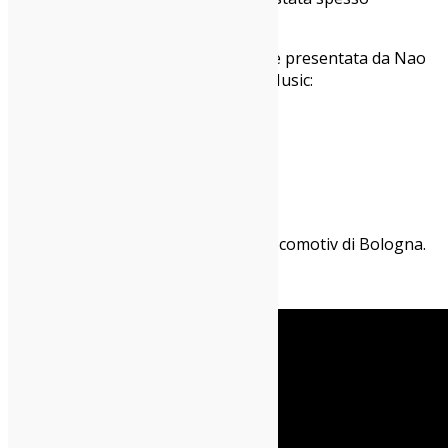
paragonata a quella di Jeff Buckley.
Qui i dettagli della sua data milanese presentata da Nao
Uao in collaborazione con Django Music:
Domenica 10 maggio 2026
SANTERIA TOSCANA 31
Viale Toscana, 31, Milano
Apertura porte ore 20:00
Prevendita su DICE
Lunedì 11 maggio
sarà invece al Locomotiv di Bologna.