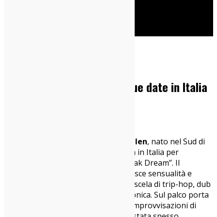
Cerca
Home
News
Puma Blue torna live con due date in Italia
06/05/2026
News
Puma Blue
, pseudonimo di
Jacob Allen
, nato nel Sud di
Londra e residente ad Atlanta, torna in Italia per
presentare il suo ultimo album “Croak Dream”. Il
produttore e cantautore inglese unisce sensualità e
atmosfere notturne grazie a una miscela di trip-hop, dub
techno, jungle e avanguardia elettronica. Sul palco porta
una band di amici intimi, che fonde improvvisazioni di
ispirazione jazz con una vove che è stata spesso