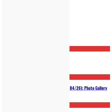
Post correlati
Kneecap – Fenian: Recensione
01/07/2026
Okgiorgio @ Fabrique (Milano, 17/04/26): Photo Gallery
19/04/2026