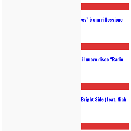
Intervista ai Fabryka: “Perspectives” è una riflessione
sul futuro che ci aspetta
30/03/2022
Sudestrada: ascolta in anteprima il nuovo disco “Radio
Laleh”
23/09/2021
Video della settimana: Henford – Bright Side (feat. Niah
Steiner)
07/07/2021