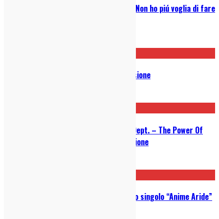
Narcadian: ascolta in anteprima “Non ho piú voglia di fare
niente”
09/04/2026
Giulia Impache – IN:titolo: Recensione
17/02/2025
La Furnasetta + ScoliosisNoises Dept. – The Power Of
Negative Thinking (Split): Recensione
17/01/2024
FIDO: ascolta in anteprima il nuovo singolo “Anime Aride”
30/01/2023