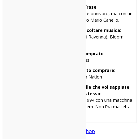
Mi racconto in una frase
:
Gran rallentatore di eventi, musicalmente onnivoro, ma con un
debole per l’orchestra del maestro Mario Canello.
I miei tre locali preferiti per ascoltare musica
:
Cox 18 (Milano), Hana-Bi (Marina di Ravenna), Bloom
(Mezzago, MB)
Il primo disco che ho comprato
:
Guns’n’Roses – Lies
Il primo disco che avrei voluto comprare
:
Sonic Youth – Daydream Nation
Una cosa di me che penso sia inutile che voi sappiate
ma ve la racconto lo stesso
:
Ho scritto la mia prima recensione nel 1994 con una macchina
da scrivere. Il disco era “Monster” dei Rem. Non l’ha mai letta
nessuno.
electronic
Elettronica
Puma Blue
trip-hop