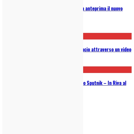
K. Board & The Skreens: guarda in anteprima il nuovo
video
02/04/2021
I Daft Punk si sono sciolti: l’annuncio attraverso un video
22/02/2021
Video Premiere // La Ragazza dello Sputnik – In Riva al
Male
30/11/2020
indie-zone.it© 2020