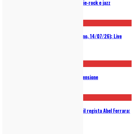
Mei Semones live a Milano, tra indie-rock e jazz
20/07/2026
Pixies @ Parco della Musica (Milano, 14/07/26): Live
Report
18/07/2026
Graham Coxon – Castle Park: Recensione
10/07/2026
Tre Allegri Ragazzi Morti live con il regista Abel Ferrara:
Photo Gallery
29/06/2026