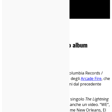
Cerca
Home
News
Arcade Fire: tutto sul nuovo album
18/03/2022
News
Uscirà il 6 maggio prossimo
“WE”
(Columbia Records /
Sony Music), il sesto album in studio degli
Arcade Fire
, che
tornano a distanza di ben cinque anni dal precedente
disco,
“Everything Now”
.
L’album è stato anticipato dal primo singolo
The Lightning
I, II
, di cui è appena stato pubblicato anche un video. “WE”,
registrato in
molteplici location
come New Orleans, El