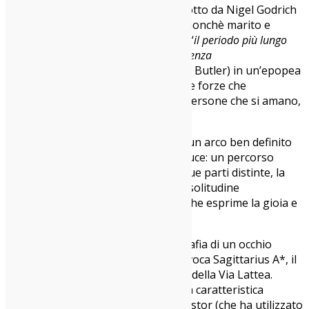
Paso e Mount Desert Island e prodotto da Nigel Godrich
e Win & Régine, leaders della band nonchè marito e
moglie, riassume paradossalmente “
il periodo più lungo
che abbiamo mai passato a scrivere, senza
interruzioni
” (come ha dichiarato Win Butler) in un’epopea
concisa di 40 minuti, ispirata sia dalle forze che
provocano l’allontanamento tra le persone che si amano,
sia dall’urgenza di superarle.
Il viaggio catartico
di “WE” segue un arco ben definito
che parte dall’oscurità e arriva alla luce: un percorso
formato da sette canzoni divise in due parti distinte, la
prima “I”, che incanala la paura e la solitudine
dell’isolamento, e la seconda “WE”, che esprime la gioia e
il potere del contatto.
Sulla copertina dell’album, la fotografia di un occhio
umano, realizzata dall’artista
JR
, rievoca Sagittarius A*, il
buco nero supermassiccio al centro della Via Lattea.
Questa immagine, impreziosita dalla caratteristica
colorazione aerografata di Terry Pastor (che ha utilizzato