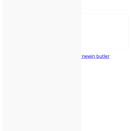
redazione
Arcade Fire
Indie-Rock
Regine Cassagne
win butler
Condividi: