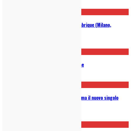
16/12/2025
Black Rebel Motorcycle Club @ Fabrique (Milano,
26/11/25): Live Report
28/11/2025
Geese – Getting Killed: Recensione
22/10/2025
FERNANDHELL.: ascolta in anteprima il nuovo singolo
“The Quest”
22/10/2025