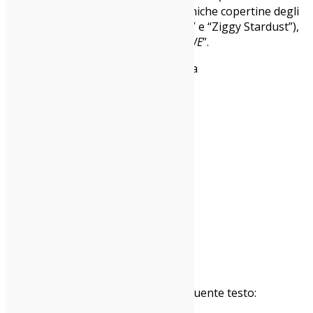
la stessa tecnica impiegata sulle iconiche copertine degli
album di
David Bowie
“Hunky Dory” e “Ziggy Stardust”),
è la perfetta espressione visiva di “
WE
”.
Preordina il vinile in edizione limitata
Win Butler ha anche condiviso il seguente testo: