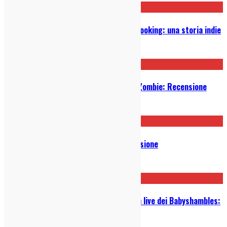
Waddafuzz Records e Moquette Booking: una storia indie
26/05/2026
The Notwist – News from Planet Zombie: Recensione
22/03/2026
Lemonheads – Love Chant: Recensione
06/03/2026
Da Bergamo a Leeds per aprire un live dei Babyshambles:
il racconto dei Lowinsky