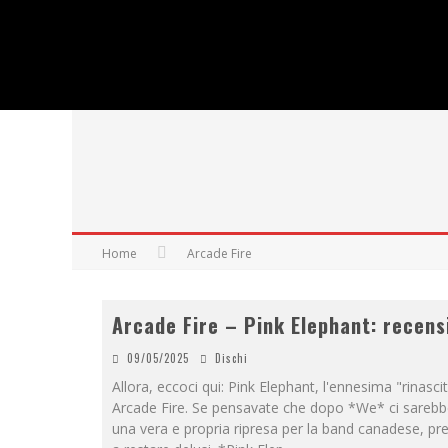
Home
Arcade Fire
Arcade Fire – Pink Elephant: recens
09/05/2025
Dischi
Allora, eccoci qui: Pink Elephant, l'ennesima "rinascit
Arcade Fire. Se pensavate che dopo *We* ci sarebb
una vera e propria ripresa per la band canadese, pr