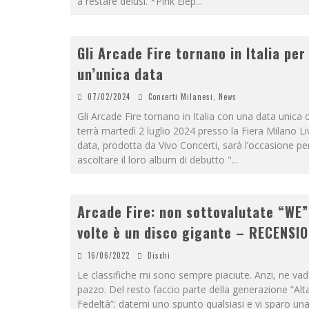
a restare delusi. *Pink Elep
...
Gli Arcade Fire tornano in Italia per
un’unica data
07/02/2024
Concerti Milanesi
,
News
Gli Arcade Fire tornano in Italia con una data unica c
terrà martedì 2 luglio 2024 presso la Fiera Milano Li
data, prodotta da Vivo Concerti, sarà l’occasione pe
ascoltare il loro album di debutto "
...
Arcade Fire: non sottovalutate “WE”
volte è un disco gigante – RECENSI
16/06/2022
Dischi
Le classifiche mi sono sempre piaciute. Anzi, ne va
pazzo. Del resto faccio parte della generazione “Alt
Fedeltà”: datemi uno spunto qualsiasi e vi sparo un