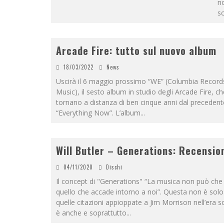
no
s
Arcade Fire: tutto sul nuovo album
18/03/2022
News
Uscirà il 6 maggio prossimo “WE” (Columbia Record
Music), il sesto album in studio degli Arcade Fire, ch
tornano a distanza di ben cinque anni dal precedent
“Everything Now”. L’album
...
Will Butler – Generations: Recensio
04/11/2020
Dischi
Il concept di "Generations" “La musica non può che r
quello che accade intorno a noi”. Questa non è solo
quelle citazioni appioppate a Jim Morrison nell’era s
è anche e soprattutto
...