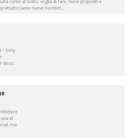
vità come al solito, voglia di fare, nuovi propositi e
oprattutto tante nuove bombet
...
s / Sony
e
e disco,
ne
iflettere
 una di
ocial, ma