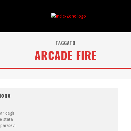
TAGGATO
ARCADE FIRE
ione
a" degli
e stata
eparatevi