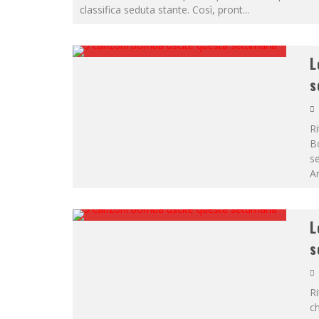
classifica seduta stante. Così, pront
...
L
s
Ri
Bo
se
Ar
L
s
Ri
ch