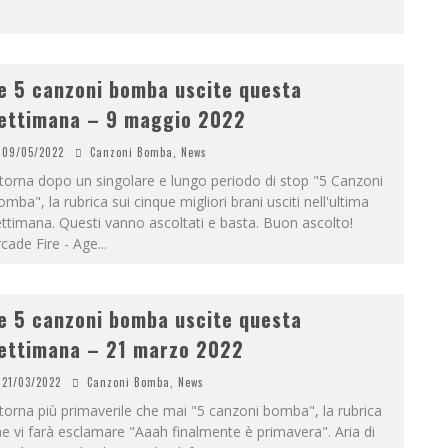
e 5 canzoni bomba uscite questa
ettimana – 9 maggio 2022
09/05/2022
Canzoni Bomba
,
News
torna dopo un singolare e lungo periodo di stop "5 Canzoni
mba", la rubrica sui cinque migliori brani usciti nell'ultima
ttimana. Questi vanno ascoltati e basta. Buon ascolto!
cade Fire - Age
...
e 5 canzoni bomba uscite questa
ettimana – 21 marzo 2022
21/03/2022
Canzoni Bomba
,
News
torna più primaverile che mai "5 canzoni bomba", la rubrica
e vi farà esclamare "Aaah finalmente è primavera". Aria di