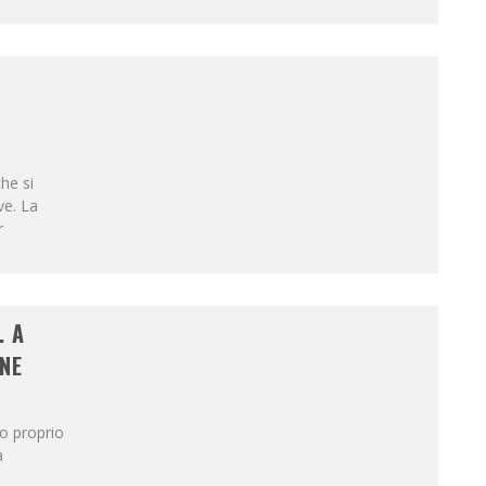
he si
ve. La
r
. A
ONE
do proprio
a
a