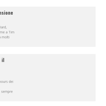
nsione
Ward,
ieme a Tim
a molti
il
hours dei
ha sempre