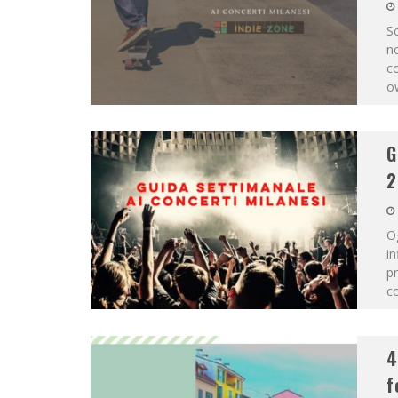
Sc
no
co
o
G
2
Og
in
pr
co
4
f