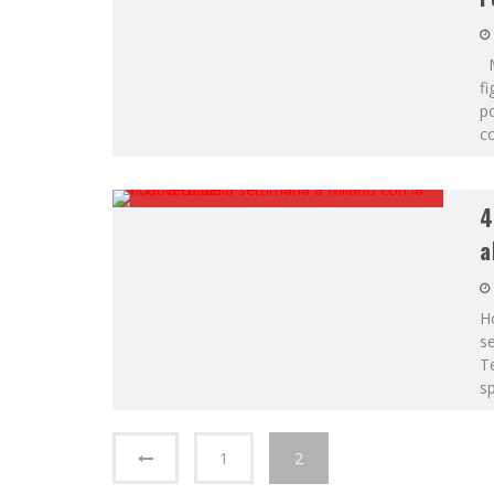
Me
fi
po
co
4
a
Ho
se
T
s
1
2