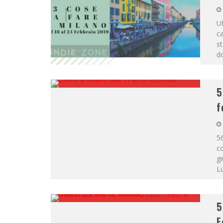
Uf
ca
st
d
5
f
56
co
gi
L
5
F