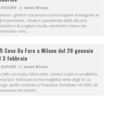
03/02/2019
Concerti Milanesi
ntre i genitori coscienziosi si preoccupano di insegnare ai
gli le procedure, i rituali e i passatempi adatti alla loro
sizione e di scegliere scuole, università e chiese che
rroborino i loro
...
5 Cose Da Fare a Milano dal 28 gennaio
l 3 febbraio
26/01/2019
Concerti Milanesi
 fatto un incubo l'altra notte, correvo scalzo in un labirinto
nza luce. Indossavo la mia maglietta verde degli Yo La
engo, quella comprata a Frequenze Disturbate nel 2005. Mi
paventava non sentire
...