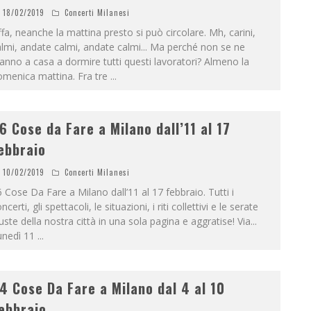
18/02/2019
Concerti Milanesi
fa, neanche la mattina presto si può circolare. Mh, carini,
lmi, andate calmi, andate calmi... Ma perché non se ne
anno a casa a dormire tutti questi lavoratori? Almeno la
omenica mattina. Fra tre
...
6 Cose da Fare a Milano dall’11 al 17
ebbraio
10/02/2019
Concerti Milanesi
 Cose Da Fare a Milano dall’11 al 17 febbraio. Tutti i
ncerti, gli spettacoli, le situazioni, i riti collettivi e le serate
uste della nostra città in una sola pagina e aggratise! Via...
unedì 11
...
4 Cose Da Fare a Milano dal 4 al 10
ebbraio