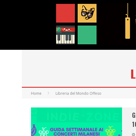
Home
Libreria del Mondo Offeso
G
1