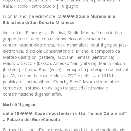
Italia. Piccolo Teatro Studio | 10 giugno
Fuori Milano ma vicino? ore 22
❤️❤️❤️ Studio Murena alla
Biblioteca di San Donato Milanese
Vincitori del Pending Lips Festival, Studio Murena è un eclettico
gruppo jazz hip-hop con un sound ricco di sfumature e
contaminazioni: elettronica, rock, minimalista, soul. Il gruppo jazz-
elettronica, di scuola Conservatorio di Milano, è composto da
Matteo Castiglioni (tastiere), Giovanni Ferrazzi (elettronica),
Maurizio Gazzola (basso), Amedeo Nan (chitarra), Marco Falcon
(batteria) e Carma Bruni (voce). Il gruppo ha partecipato al festival
JazzMi, Jazz on the road e MusicalZOO e nell’estate 2018 ha
pubblicato il primo album “Crunchy Bites”, lavoro strumentale
composto in studio, un dialogo tra jazz ed elettronica e
contaminazione di generi affini.
Martedì 11 giugno
dalle 18 ❤️❤️❤️ Cose importanti in città! “Io non Odio e tu?”
a Palazzo dei GiureConsulti
Fermare i discorsi d’odio: possiamo farlo tutti, è un modo di agire