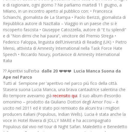
e di ragionare, ogni giorno ? Ne parliamo martedì 11 giugno, a
Milano, in un incontro aperto al pubblico con: • Francesca
Schianchi, giornalista de La Stampa • Paolo Berizzi, giornalista di
Repubblica autore di NazItalia – Viaggio in un paese che si è
riscoperto fascista • Giuseppe Catozzella, autore di “E tu splendi”
e di “Non dirmi che hai paura”, vincitore del Premio Strega •
Federico Faloppa, linguista dell’Università di Reading (UK) • Pietro
Mensi, attivista di Amnesty International nella Task Force Hate
Speech • Riccardo Noury, portavoce di Amnesty International
Italia
?? Aperitivi sull’erba
dalle 20 ❤️❤️❤️ Lucia Manca Suona da
Ape nel Parco
Tutti al Sempione per ‘aperitivo nel parco più fico della città.
Stasera suona Lucia Manca, una brava cantautrice salentina che
illo tempore avevamo già
recensito qui
. Il suo album d’esordio
omonimo – prodotto da Giuliano Dottori degli Amor Fou – è
uscito nel 2011 ed è stato poi remixato da alcuni tra i migliori
producers italiani (Populous, Indian Wells). Lucia è stata anche la
voce in Hotel Riviera di JOLLY MARE e ha accompagnato
Populous dal vivo nel tour di Night Safari. Maledetto e Benedetto