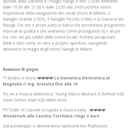
sponde della Darsena e i magici navigli in ben 2 orari differenti:
dalle 19.30 alle 21.30 e dalle 22:00 alle 24:00 potrete vivere
l’esperienza della navigazione dei canali storici di Milano, il
Naviglio Grande (1209), il Naviglio Piccolo (1406) e la Darsena dei
Navigli. Dei veri e propri party in barca che presentano programmi
musicali di qualità e che vedranno come protagonisti dj e alcuni
tra i live set più celebri della scena locale. Potrete assaporare
drink e cibo come un vero e proprio aperitivo, navigando
attraverso la magia degli storici Navigli di Milano.
Domenica 16 giugno
?? Berlino è Vicino
❤️❤️❤️❤️ La Domenica Elettronica al
Magnolia // Ing. Gratuito fino alle 16
Pic nic e musica elettronica. Young Marco Abstract G Refresh b2b
Dave Santos Maël b2b Mirko Anvil.
??
? Dalle 16 Cascine occupate e musica bella
❤️❤️❤️❤️
Woodstork alla Cascina Torchiera //ingr 3 euro
Dal pomeriggio si alterneranno tantissimi live fhighissimi.