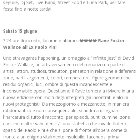
seguire, Dj Set, Live Band, Street Food e Luna Park, per fare
festa fino a notte tarda!
Sabato 15 giugno
? 24 ore di incontri, lacrime e abbracci
❤️❤️❤️❤️ Rave Foster
Wallace all’Ex Paolo Pini
Uno stravagante happening, un omaggio a “Infinite Jest” di David
Foster Wallace, un attraversamento del romanzo da parte di
artisti, attori, studiosi, traduttori, pensatori in relazione a differenti
zone, parti, argomenti, colori, temperature, figure geometriche,
residui organici, luci, ombre di questa incandescente e
inconsumabile opera. Quest’anno il Rave tornerà a rivivere in una
nuova edizione con molti degli interpreti già incontrati e alcuni
nuovi protagonisti. Da mezzogiorno a mezzanotte, in maniera
rabdomantica e non consequenziale, si andrà a disegnare
l’inarcatura di tutto il racconto, per episodi, punti culmine, zone
carsiche e altre varie densità: una staffetta che invade l’intero
spazio del Paolo Pini e che si pone di fronte all’opera come di
fronte a un enigma vitalmente insolubile, facendosi prima