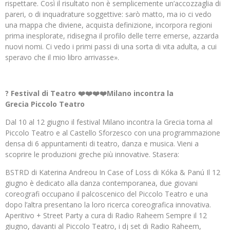
rispettare. Così il risultato non è semplicemente un’accozzaglia di
pareri, o di inquadrature soggettive: sarò matto, ma io ci vedo
una mappa che diviene, acquista definizione, incorpora regioni
prima inesplorate, ridisegna il profilo delle terre emerse, azzarda
nuovi nomi. Ci vedo i primi passi di una sorta di vita adulta, a cui
speravo che il mio libro arrivasse».
? Festival di Teatro
❤️❤️❤️❤️Milano incontra la
Grecia Piccolo Teatro
Dal 10 al 12 giugno il festival Milano incontra la Grecia torna al
Piccolo Teatro e al Castello Sforzesco con una programmazione
densa di 6 appuntamenti di teatro, danza e musica. Vieni a
scoprire le produzioni greche più innovative. Stasera:
BSTRD di Katerina Andreou In Case of Loss di Kóka & Panú Il 12
giugno è dedicato alla danza contemporanea, due giovani
coreografi occupano il palcoscenico del Piccolo Teatro e una
dopo l’altra presentano la loro ricerca coreografica innovativa.
Aperitivo + Street Party a cura di Radio Raheem Sempre il 12
giugno, davanti al Piccolo Teatro, i dj set di Radio Raheem,