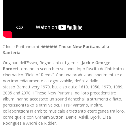
? Indie Puritanesimi
❤️❤️❤️❤️ These New Puritans alla
Santeria
Originari dell’Essex, Regno Unito, i gemelli
Jack e George
Barnet
t tornano in scena ben sei anni dopo l’uscita dell’intricato e
cinematico “Field of Reeds”. Con una produzione sperimentale e
non immediatamente categorizzabile, definita dallo
stesso Barnett very 1970, but also quite 1610, 1950, 1979, 1989,
2005 and 2070, i These New Puritans, nei loro precedenti tre
album, hanno accostato un sound dancehall a strumenti a fiato,
percussioni taiko a ritmi veloci. I TNP vantano, inoltre,
collaborazioni in ambito musicale altrettanto eterogenee tra loro,
come quelle con Graham Sutton, Daniel Askill, Björk, Elisa
Rodrigues e André de Ridder.