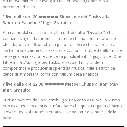
è il nuovo album che inaugura una nuova stagione nel suo
percorso artistico.
?
live dalle ore 20
❤️❤️❤️❤️❤️ Showcase dei Tusks alla
Santeria Paladini // Ingr. Gratuito
A un anno dal successo dell’album di debutto “Dissolve”, che
contiene singoli da milioni di stream e che ha conquistato i media
uk e dopo aver affrontato un periodo difficile che ha messo a
rischio la sua carriera, Tusks torna con un dirompente album che
ne segna la rinascita, e che verrà pubblicato il 14 giugno per One
Little Indian/Audioglobe. Tusks, al secolo Emily Underhill,
compositrice e producer di splendida musica indie elettronica
carica di atmosfera, torna con l’album della rinascita.
?
live dalle ore 22.30
❤️❤️❤️❤️❤️ Messer Chups al Barrio’s//
Ingr. Gratuito
Surf indiavolato da SanPietroburgo, una cosa assurda. In Russia
non essendoci oceani da surfare pare che questi ragazzi abbiano
trovato una soluzione alternativa. Ne vedrete e sentirete delle
belle.