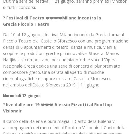
L’ultima sera del festival, il 21 giugno, saranno premiati i vincitori
di tutti i concorsi.
? Festival di Teatro
❤️❤️❤️❤️Milano incontra la
Grecia Piccolo Teatro
Dal 10 al 12 giugno il festival Milano incontra la Grecia torna al
Piccolo Teatro e al Castello Sforzesco con una programmazione
densa di 6 appuntamenti di teatro, danza e musica. Vieni a
scoprire le produzioni greche più innovative. Stasera: Manos
Hadjidakis: composizioni per due pianoforti e voce L’Opera
Nazionale Greca dedica una serie di concerti al pluripremiato
compositore greco. Una serata all’aperto di musiche
cinematografiche e sapore d’estate. Castello Sforzesco,
nell’ambito dell’Estate Sforzesca 2019 | 11 giugno
Mercoledì 12 giugno
?
live dalle ore 19
❤️❤️❤️ Alessio Pizzotti al Rooftop
Visionair
Il Canto della Balena è pura magia. Il Canto della Balena vi
accompagnerà nei mercoledì al Rooftop Visionair. Il Canto della
Balena vi rapirà estraniandovi dal caos della vita milanese per