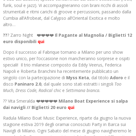
funk, soul e jazz). Vi accompagneranno con brani ricchi di assoli
strumentali e ritmi carichi di groove e percussioni, passando dalla
Cumbia all’Afrobeat, dal Calypso all’Oriental Exotica e molto
altro…
??
? Zarro Night
❤️❤️❤️❤️ Il Pagante al Magnolia / Biglietti 12
euro disponibili
qui
Dopo il successo al Fabrique tornano a Milano per uno show
estivo unico, per l’occasione non mancheranno sorprese e ospiti
speciali! Il trio milanese composto da Eddy Veerus, Federica
Napoli e Roberta Branchini ha recentemente pubblicato un
singolo con la partecipazione di
Myss Keta
, dal titolo
Adoro
e il
disco
Paninaro 2.0
, dal quale sono stati estratti i singoli
Too
Much, Dress Code, Radical chic
e
Settimana bianca.
?? Vita Smeralda
❤️❤️❤️❤️❤️ Milano Boat Experience si salpa
dai navigli // Biglietti 20 euro
qui
Radula Milano Boat Music Experience, riparte da giugno la nuova
stagione estiva 2019 degli oramai conosciuti Party in Barca sui
Navigli di Milano. Ogni Sabato del mese di giugno navigheremo le