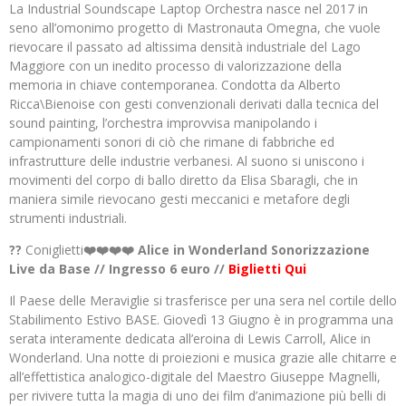
La Industrial Soundscape Laptop Orchestra nasce nel 2017 in
seno all’omonimo progetto di Mastronauta Omegna, che vuole
rievocare il passato ad altissima densità industriale del Lago
Maggiore con un inedito processo di valorizzazione della
memoria in chiave contemporanea. Condotta da Alberto
Ricca\Bienoise con gesti convenzionali derivati dalla tecnica del
sound painting, l’orchestra improvvisa manipolando i
campionamenti sonori di ciò che rimane di fabbriche ed
infrastrutture delle industrie verbanesi. Al suono si uniscono i
movimenti del corpo di ballo diretto da Elisa Sbaragli, che in
maniera simile rievocano gesti meccanici e metafore degli
strumenti industriali.
??
Coniglietti
❤️❤️❤️❤️ Alice in Wonderland Sonorizzazione
Live da Base // Ingresso 6 euro //
Biglietti Qui
Il Paese delle Meraviglie si trasferisce per una sera nel cortile dello
Stabilimento Estivo BASE. Giovedì 13 Giugno è in programma una
serata interamente dedicata all’eroina di Lewis Carroll, Alice in
Wonderland. Una notte di proiezioni e musica grazie alle chitarre e
all’effettistica analogico-digitale del Maestro Giuseppe Magnelli,
per rivivere tutta la magia di uno dei film d’animazione più belli di