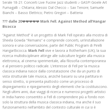
Serale 18-21: Concerti Live Fucine Jazz studenti ♪ GASP! Gioele Art
Fumagalli – Chitarra; Alessio Dal Checco – Sax Tenore; Samuele
Bianchi – Basso Elettrico; Pietro Gregori – Batteria
??? dalle 20❤️❤️❤️❤️❤️ Mark Fell. Against Method all’Hangar
Bicocca
“Against Method” è un progetto di Mark Fell ispirato alla mostra di
Sheela Gowda “Remains” e comprende concerti, un’installazione
sonora e una conversazione, parte del Public Program di Pirelli
HangarBicocca.
Mark Fell
vive e lavora a Rotherham (UK); la sua
ricerca multidisciplinare attinge alle subculture legate alla musica
elettronica, al cinema sperimentale, alla filosofia contemporanea
e al pensiero politico radicale. L’interesse di Fell per la musica
classica indiana nasce dalla constatazione che da un punto di
vista strutturale tale musica, anziché basarsi su una partitura in
senso stretto, si presenta piuttosto come un processo di
dispiegamento e ripiegamento degli elementi che la costituiscono.
Negli ultimi anni, due viaggi di ricerca e numerosi progetti artistici
in India hanno consentito a Fell di comprendere più a fondo non
solo la struttura della musica classica indiana, ma anche il suo
funzionamento nell’ambito del contesto culturale in cui si è