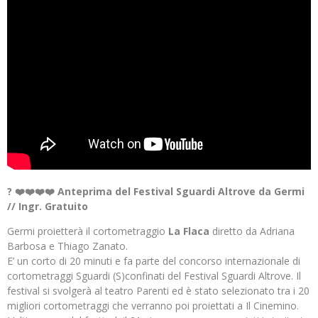
? ❤️❤️❤️❤️ Anteprima del Festival Sguardi Altrove da Germi
// Ingr. Gratuito
Germi proietterà il cortometraggio
La Flaca
diretto da Adriana
Barbosa e Thiago Zanato.
E’ un corto di 20 minuti e fa parte del concorso internazionale di
cortometraggi Sguardi (S)confinati del Festival Sguardi Altrove. Il
festival si svolgerà al teatro Parenti ed è stato selezionato tra i 20
migliori cortometraggi che verranno poi proiettati a Il Cinemino.