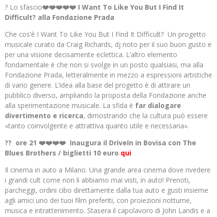
? Lo sfascio
❤️❤️❤️❤️❤️ I Want To Like You But I Find It
Difficult? alla Fondazione Prada
Che cos’è I Want To Like You But I Find It Difficult? Un progetto
musicale curato da Craig Richards, dj noto per il suo buon gusto e
per una visione decisamente eclettica. L’altro elemento
fondamentale è che non si svolge in un posto qualsiasi, ma alla
Fondazione Prada, letteralmente in mezzo a espressioni artistiche
di vario genere. L’idea alla base del progetto è di attirare un
pubblico diverso, ampliando la proposta della Fondazione anche
alla sperimentazione musicale. La sfida è
far dialogare
divertimento e ricerca
, dimostrando che la cultura può essere
«tanto coinvolgente e attrattiva quanto utile e necessaria».
?? ore 21 ❤️❤️❤️❤️ Inaugura il DriveIn in Bovisa con The
Blues Brothers / biglietti 10 euro
qui
Il cinema in auto a Milano. Una grande area cinema dove rivedere
i grandi cult come non li abbiamo mai visti, in auto! Prenoti,
parcheggi, ordini cibo direttamente dalla tua auto e gusti insieme
agli amici uno dei tuoi film preferiti, con proiezioni notturne,
musica e intrattenimento. Stasera il capolavoro di John Landis e a