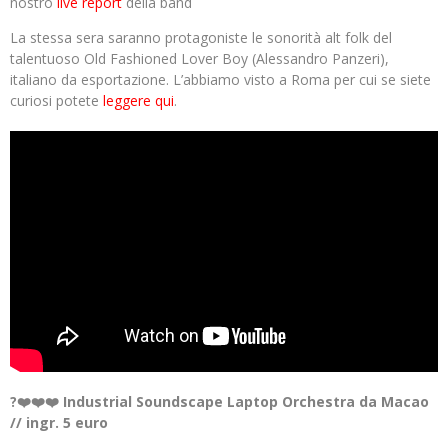
nostro
live report
della band
La stessa sera saranno protagoniste le sonorità alt folk del
talentuoso Old Fashioned Lover Boy (Alessandro Panzeri),
italiano da esportazione. L’abbiamo visto a Roma per cui se siete
curiosi potete
leggere qui
.
?❤️❤️❤️ Industrial Soundscape Laptop Orchestra da Macao
// ingr. 5 euro