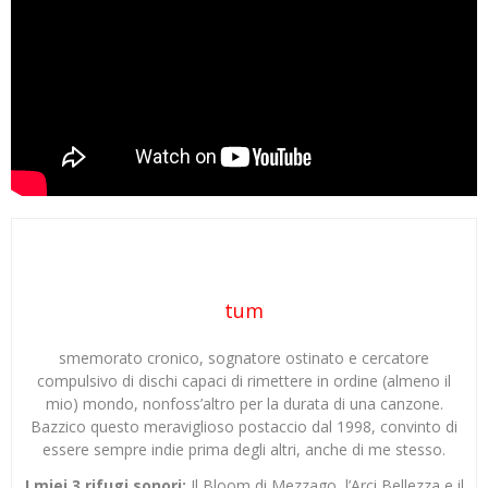
tum
smemorato cronico, sognatore ostinato e cercatore
compulsivo di dischi capaci di rimettere in ordine (almeno il
mio) mondo, nonfoss’altro per la durata di una canzone.
Bazzico questo meraviglioso postaccio dal 1998, convinto di
essere sempre indie prima degli altri, anche di me stesso.
I miei 3 rifugi sonori:
Il Bloom di Mezzago, l’Arci Bellezza e il