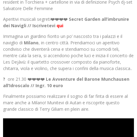
resident in Torchiera + cartellone in via di definizione Psych dj-set
Salvatore Delle Femmine
Aperitivi musicali segreti
❤️❤️❤️❤️ Secret Garden all’imbrunire
dei Navigli // Iscrivetevi
qui
​Immagina un giardino fiorito un po’ nascosto tra i palazzi e il
naviglio di
Milano
, in centro città. Prendiamoci un aperitivo
condiviso che diventerà cena e stendiamoci su comodi teli,
mentre cala la sera, si accendono poche luci e inizia il concerto de
Les Dejàvù: il quartetto crossover composto da pianoforte,
chitarra, viola e violino, che supera i confini della musica classica..
?
ore 21.30
❤️❤️❤️❤️ Le Avventure del Barone Munchausen
all’Idroscalo // Ingr. 10 euro
Finalmente possiamo realizzare il sogno di far finta di essere al
mare anche a Milano! Munitevi di Autan e riscoprite questo
grande classico di Terry Giliam en plein aire.