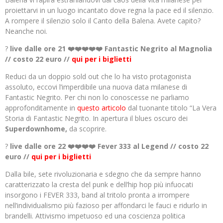
proiettarvi in un luogo incantato dove regna la pace ed il silenzio.
A rompere il silenzio solo il Canto della Balena. Avete capito?
Neanche noi.
?
live dalle ore 21
❤️❤️❤️❤️❤️ Fantastic Negrito al Magnolia
// costo 22 euro //
qui per i biglietti
Reduci da un doppio sold out che lo ha visto protagonista
assoluto, eccovi l’imperdibile una nuova data milanese di
Fantastic Negrito. Per chi non lo conoscesse ne parliamo
approfonditamente in
questo articolo
dal tuonante titolo “La Vera
Storia di Fantastic Negrito. In apertura il blues oscuro dei
Superdownhome,
da scoprire.
?
live dalle ore 22
❤️❤️❤️❤️ Fever 333 al Legend // costo 22
euro //
qui per i biglietti
Dalla bile, sete rivoluzionaria e sdegno che da sempre hanno
caratterizzato la cresta del punk e dell’hip hop più infuocati
insorgono i FEVER 333, band al tritolo pronta a irrompere
nell’individualismo più fazioso per affondarci le fauci e ridurlo in
brandelli. Attivismo impetuoso ed una coscienza politica