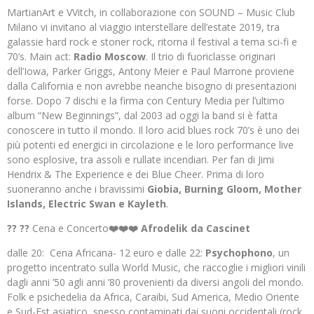
MartianArt e VVitch, in collaborazione con SOUND – Music Club
Milano vi invitano al viaggio interstellare dell’estate 2019, tra
galassie hard rock e stoner rock, ritorna il festival a tema sci-fi e
70’s. Main act:
Radio Moscow
. Il trio di fuoriclasse originari
dell’Iowa, Parker Griggs, Antony Meier e Paul Marrone proviene
dalla California e non avrebbe neanche bisogno di presentazioni
forse. Dopo 7 dischi e la firma con Century Media per l’ultimo
album “New Beginnings”, dal 2003 ad oggi la band si è fatta
conoscere in tutto il mondo. Il loro acid blues rock 70’s è uno dei
più potenti ed energici in circolazione e le loro performance live
sono esplosive, tra assoli e rullate incendiari. Per fan di Jimi
Hendrix & The Experience e dei Blue Cheer. Prima di loro
suoneranno anche i bravissimi
Giobia, Burning Gloom, Mother
Islands, Electric Swan e Kayleth
.
?? ??
Cena e Concerto
❤️❤️❤️ Afrodelik da Cascinet
dalle 20: Cena Africana- 12 euro e dalle 22:
Psychophono
, un
progetto incentrato sulla World Music, che raccoglie i migliori vinili
dagli anni ’50 agli anni ’80 provenienti da diversi angoli del mondo.
Folk e psichedelia da Africa, Caraibi, Sud America, Medio Oriente
e Sud-Est asiatico, spesso contaminati dai suoni occidentali (rock,