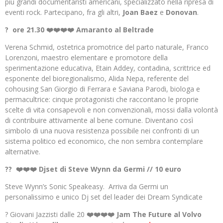
più grandi documentaristi americani, specializzato nella ripresa di
eventi rock. Partecipano, fra gli altri,
Joan Baez
e
Donovan
.
? ore 21.30 ❤️❤️❤️❤️ Amaranto al Beltrade
Verena Schmid, ostetrica promotrice del parto naturale, Franco
Lorenzoni, maestro elementare e promotore della
sperimentazione educativa, Etain Addey, contadina, scrittrice ed
esponente del bioregionalismo, Alida Nepa, referente del
cohousing San Giorgio di Ferrara e Saviana Parodi, biologa e
permacultrice: cinque protagonisti che raccontano le proprie
scelte di vita consapevoli e non convenzionali, mossi dalla volontà
di contribuire attivamente al bene comune. Diventano così
simbolo di una nuova resistenza possibile nei confronti di un
sistema politico ed economico, che non sembra contemplare
alternative.
??
❤️❤️❤️ Djset di Steve Wynn da Germi // 10 euro
Steve Wynn’s Sonic Speakeasy. Arriva da Germi un
personalissimo e unico Dj set del leader dei Dream Syndicate
? Giovani Jazzisti dalle 20
❤️❤️❤️❤️ Jam The Future al Volvo