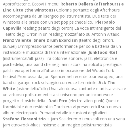
Approfittatene. Eccovi il menu:
Roberto Dellera (afterhours) e
Lino Gitto (the winstons)
Colonna portante degli Afterhours
accompagnata da un lisergico polistrumentista. Due terzi dei
Winstons alle prese con un set pop psichedelico.
Pierpaolo
Capovilla
reading (teatro degli orrori) La voce intransigente del
Teatro degli Orrori in un reading mozzafiato su Antonin Artaud.
Franz Valente: Snare Drum Exorcism
(teatro degli orrori,
bunuel) Un’impressionante performance per sola batteria da un
instancabile musicista di fama internazionale
Junkfood 4tet
(instrumental/alt-jazz) Tra colonne sonore, jazz, elettronica e
psichedelia, una band che negli anni scorsi ha solcato prestigiosi
palchi europei torna all’attacco in occasione del WoodsTork
festival Promossa da Jon Spencer nel recente tour europeo, una
band di garage-rock selvaggio con voce femminile.
Ask The
White
(psichedelia/folk) Una talentuosa cantante e artista visiva e
un virtuoso polistrumentista si uniscono per un incantevole
progetto di psichedelia .
Dadi Etro
(electro-alien-punk) Questo
formidabile duo resident in Torchiera vi presenterà il suo nuovo
album electropunk. Preparatevi alle incursioni degli alieni .
Stefano Floreani trio
+ jam Scalderemo i muscoli con una sana
jam etno-rock-blues insieme a un magico polistrumentista