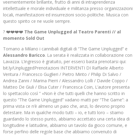
veementemente brillante, frutto di anni di intraprendenza
intellettuale e morale individuale e militanza presso organizzazioni
locali, manifestazioni ed insurrezioni socio-politiche. Musica con
questo spirito ce ne vuole sempre.
?
❤️❤️❤️❤️ The Game Unplugged al Teatro Parenti // al
momento Sold Out
Tornano a Milano i cannibali digitali di “The Game Unplugged” e
Alessandro Baricco
. La serata è realizzata in collaborazione con
Lavazza. L’ingresso è gratuito, per esserci basta prenotarsi qui:
bit.ly/UnpluggedPrenotazioni INTERVENTI DI Raffaele Alberto
Ventura / Francesco Guglieri / Pietro Minto / Philip Di Salvo /
Andrea Zanni / Marina Pierri / Alessandro Lolli / Davide Coppo /
Matteo De Giuli / Elisa Cuter / Francesca Coin, L’autore presenta
lo spettacolo così ” «Non è che tutti quelli che hanno scritto in
questo “The Game Unplugged” vadano matti per “The Game”: a
prima vista ce n’è almeno un paio che, anzi, lo devono proprio
detestare. Ma in qualche modo tutti – io, e tutti loro – stiamo
guardando lo stesso punto, abbiamo accettato una certa idea di
longitudine e latitudine, abbiamo un tavolo da gioco comune, e
forse perfino delle regole base che abbiamo convenuto di