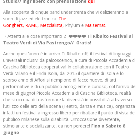
Studio// ingr libero con prenotazione
qui
Alla scoperta di cinque band under trenta che vi delizieranno a
suon di jazz ed elettronica.
The
Gonghers,
RAME,
Mezclalista,
Phylum e
Maisemat.
? Attenti alle cose importanti 2
❤️❤️❤️❤️ Ti Ribalto Festival al
Teatro Verdi di Via Pastrengo// Gratis!
Anche quest’anno è in arrivo Ti Ribalto off, il festival di linguaggi
universali inclusivi da palcoscenico, a cura di Piccola Accademia di
Cascina Biblioteca cooperativa! In collaborazione con il Teatro
Verdi Milano e il Frida Isola, dal 2015 il quartiere di Isola e lo
scorso anno di Affori si riempiono di facce nuove, di arti
performative e di un pubblico accogliente e curioso, col l’arrivo del
mese di giugno! Piccola Accademia di Cascina Biblioteca, realtà
che si occupa di trasformare la diversità in possibilità attraverso
l’utilizzo delle arti della scena (Teatro, danza e musica), organizza
infatti un festival a ingresso libero per ribaltare il punto di vista del
pubblico milanese sulla disabilità. Un’occasione divertente,
stimolante e socializzante, da non perdere!
Fino a Sabato 8
giugno