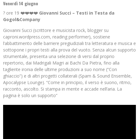
Venerdì 14 giugno
? ore 19
❤️❤️❤️❤️ Giovanni Succi – Testi in Testa da
Gogol&Company
Giovanni Succi (scrittore e musicista rock, blogger su
caproni.wordpress.com, reading performer), sostiene
l’abbattimento delle barriere pregiudiziali tra letteratura e musica e
sottopone i propri testi alla prova del vuoto. Senza alcun supporto
strumentale, presenta una selezione di versi dal proprio
repertorio, dai Madrigali Magri ai Bachi Da Pietra, fino alla
tagliente ironia delle ultime produzioni a suo nome (“Con
ghiaccio”) e di altri progetti collaterali (Spam & Sound Ensemble,
Apocalypse Lounge). “Come in principio, il verso è suono, ritmo,
racconto, ascolto. Si stampa in mente e accade nell’aria. La
pagina è solo un supporto”