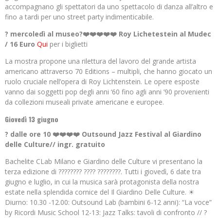
accompagnano gli spettatori da uno spettacolo di danza all’altro e
fino a tardi per uno street party indimenticabile.
? mercoledì al museo?❤️❤️❤️❤️❤️ Roy Lichetestein al Mudec
/ 16 Euro
Qui
per i biglietti
La mostra propone una rilettura del lavoro del grande artista
americano attraverso 70 Editions – multipli, che hanno giocato un
ruolo cruciale nell’opera di Roy Lichtenstein. Le opere esposte
vanno dai soggetti pop degli anni ‘60 fino agli anni ’90 provenienti
da collezioni museali private americane e europee.
Giovedì 13 giugno
? dalle ore 10 ❤️❤️❤️❤️ Outsound Jazz Festival al Giardino
delle Culture// ingr. gratuito
Bachelite CLab Milano e Giardino delle Culture vi presentano la
terza edizione di ???????? ???? ????????. Tutti i giovedì, 6 date tra
giugno e luglio, in cui la musica sarà protagonista della nostra
estate nella splendida cornice del Il Giardino Delle Culture. ☀
Diurno: 10.30 -12.00: Outsound Lab (bambini 6-12 anni): “La voce”
by Ricordi Music School 12-13: Jazz Talks: tavoli di confronto // ?