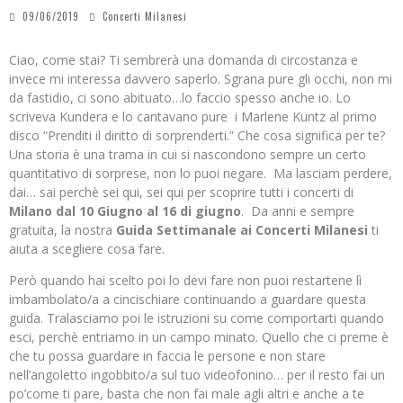
09/06/2019
Concerti Milanesi
Ciao, come stai? Ti sembrerà una domanda di circostanza e
invece mi interessa davvero saperlo. Sgrana pure gli occhi, non mi
da fastidio, ci sono abituato…lo faccio spesso anche io. Lo
scriveva Kundera e lo cantavano pure i Marlene Kuntz al primo
disco “Prenditi il diritto di sorprenderti.” Che cosa significa per te?
Una storia è una trama in cui si nascondono sempre un certo
quantitativo di sorprese, non lo puoi negare. Ma lasciam perdere,
dai… sai perchè sei qui, sei qui per scoprire tutti i concerti di
Milano dal 10 Giugno al 16 di giugno
. Da anni e sempre
gratuita, la nostra
Guida Settimanale ai Concerti Milanesi
ti
aiuta a scegliere cosa fare.
Però quando hai scelto poi lo devi fare non puoi restartene lì
imbambolato/a a cincischiare continuando a guardare questa
guida. Tralasciamo poi le istruzioni su come comportarti quando
esci, perchè entriamo in un campo minato. Quello che ci preme è
che tu possa guardare in faccia le persone e non stare
nell’angoletto ingobbito/a sul tuo videofonino… per il resto fai un
po’come ti pare, basta che non fai male agli altri e anche a te