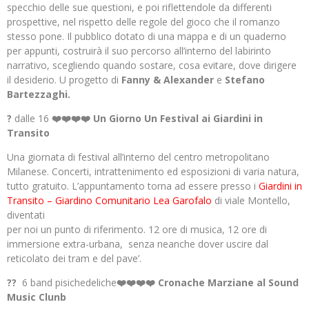
specchio delle sue questioni, e poi riflettendole da differenti
prospettive, nel rispetto delle regole del gioco che il romanzo
stesso pone. Il pubblico dotato di una mappa e di un quaderno
per appunti, costruirà il suo percorso all’interno del labirinto
narrativo, scegliendo quando sostare, cosa evitare, dove dirigere
il desiderio. U progetto di
Fanny & Alexander
e
Stefano
Bartezzaghi.
?
dalle 16
❤️❤️❤️❤️ Un Giorno Un Festival ai Giardini in
Transito
Una giornata di festival all’interno del centro metropolitano
Milanese. Concerti, intrattenimento ed esposizioni di varia natura,
tutto gratuito. L’appuntamento torna ad essere presso i
Giardini in
Transito – Giardino Comunitario Lea Garofalo
di viale Montello,
diventati
per noi un punto di riferimento. 12 ore di musica, 12 ore di
immersione extra-urbana, senza neanche dover uscire dal
reticolato dei tram e del pave’.
??
6 band pisichedeliche
❤️❤️❤️❤️ Cronache Marziane al Sound
Music Clunb