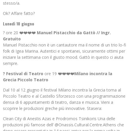
stesso/a.
Ok? Affare fatto?
Lunedì 10 giugno
? ore 20
❤️❤️❤️❤️ Manuel Pistacchio da Gattò // Ingr.
Gratuito
Manuel Pistacchio non è un cantautore ma il nome di un trio lo-fi
folk di Igea Marina. Autentici e spontanei, sicuramente ottimi per
iniziare la settimana con il giusto mood. Gattò in questo ci aiuta
sempre.
? Festival di Teatro
ore 19
❤️❤️❤️❤️Milano incontra la
Grecia Piccolo Teatro
Dal 10 al 12 giugno il festival Milano incontra la Grecia torna al
Piccolo Teatro e al Castello Sforzesco con una programmazione
densa di 6 appuntamenti di teatro, danza e musica. Vieni a
scoprire le produzioni greche più innovative. Stasera:
Clean City di Anestis Azas e Prodromos Tsinikoris Una delle
produzioni più famose dell’ @Onassis.Cultural.Centre.Athens che
dopo essere presentata in 14 paesi arriva per la prima volta in