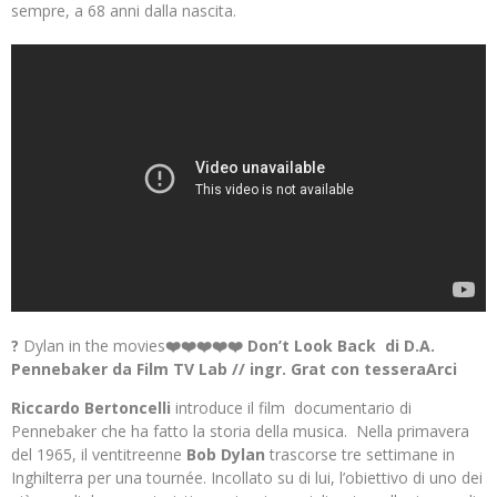
sempre, a 68 anni dalla nascita.
?
Dylan in the movies
❤️❤️❤️❤️❤️ Don’t Look Back di D.A.
Pennebaker da Film TV Lab // ingr. Grat con tesseraArci
Riccardo Bertoncelli
introduce il film documentario di
Pennebaker che ha fatto la storia della musica. Nella primavera
del 1965, il ventitreenne
Bob Dylan
trascorse tre settimane in
Inghilterra per una tournée. Incollato su di lui, l’obiettivo di uno dei