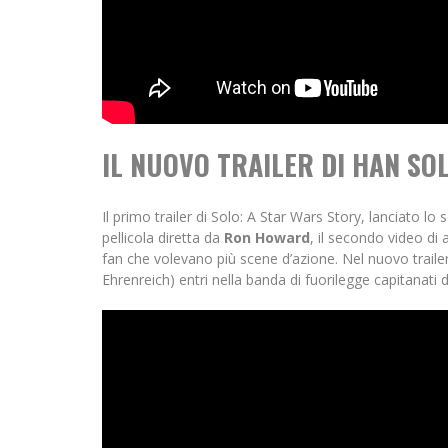
IL NUOVO TRAILER DI HAN SO
Il primo trailer di Solo: A Star Wars Story, lanciato lo
pellicola diretta da
Ron Howard
, il secondo video di
fan che volevano più scene d’azione. Nel nuovo traile
Ehrenreich) entri nella banda di fuorilegge capitanat