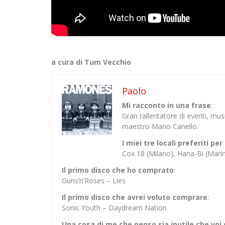
a cura di Tum Vecchio
Paolo
Mi racconto in una frase
:
Gran rallentatore di eventi, mu
maestro Mario Canello.
I miei tre locali preferiti p
Cox 18 (Milano), Hana-Bi (Mar
Il primo disco che ho comprato
:
Guns’n’Roses – Lies
Il primo disco che avrei voluto comprare
:
Sonic Youth – Daydream Nation
Una cosa di me che penso sia inutile che voi