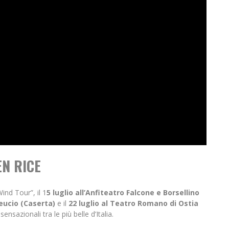
EN RICE
ind Tour”, il 1
5 luglio all’Anfiteatro Falcone e Borsellino
Leucio (Caserta)
e il
22 luglio al Teatro Romano di Ostia
sensazionali tra le più belle d’Italia.