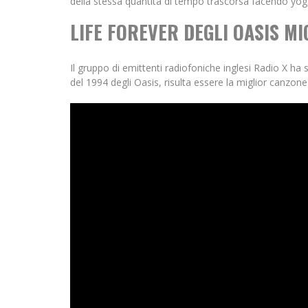
della stessa quantità di tempo trascorsa facendo yog
LIFE FOREVER DEGLI OASIS M
Il gruppo di emittenti radiofoniche inglesi Radio X ha 
del 1994 degli Oasis, risulta essere la miglior canzone