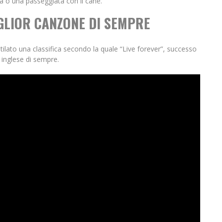
a o una passeggiata con il cane.
IGLIOR CANZONE DI SEMPRE
stilato una classifica secondo la quale “Live forever”, successo
 inglese di sempre.