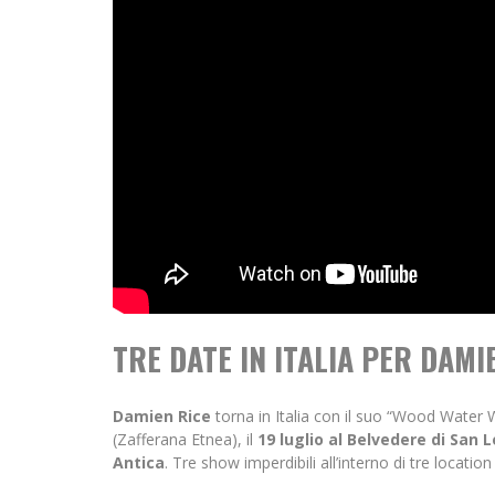
TRE DATE IN ITALIA PER DAMI
Damien Rice
torna in Italia con il suo “Wood Water W
(Zafferana Etnea), il
19 luglio al Belvedere di San 
Antica
. Tre show imperdibili all’interno di tre location 