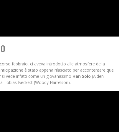
LO
 scorso febbraio, ci aveva introdotto alle atmosfere della
 anticipazione è stato appena rilasciato per accontentare quei
r si vede infatti come un giovanissimo
Han Solo
(Alden
i da Tobias Beckett (Woody Harrelson).