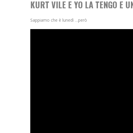
KURT VILE E YO LA TENGO E 
Sappiamo che è lunedì …però