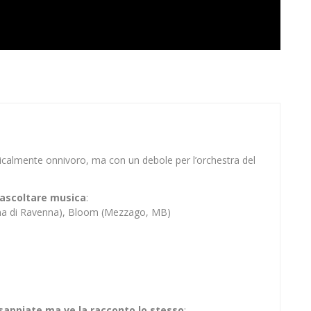
sicalmente onnivoro, ma con un debole per l’orchestra del
er ascoltare musica
:
ina di Ravenna), Bloom (Mezzago, MB)
 sappiate ma ve la racconto lo stesso
: