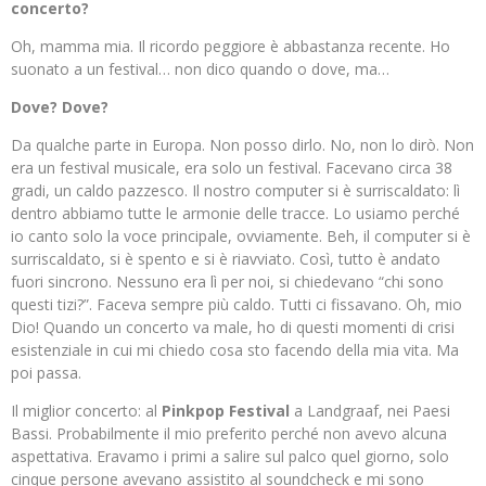
concerto?
Oh, mamma mia. Il ricordo peggiore è abbastanza recente. Ho
suonato a un festival… non dico quando o dove, ma…
Dove? Dove?
Da qualche parte in Europa. Non posso dirlo. No, non lo dirò. Non
era un festival musicale, era solo un festival. Facevano circa 38
gradi, un caldo pazzesco. Il nostro computer si è surriscaldato: lì
dentro abbiamo tutte le armonie delle tracce. Lo usiamo perché
io canto solo la voce principale, ovviamente. Beh, il computer si è
surriscaldato, si è spento e si è riavviato. Così, tutto è andato
fuori sincrono. Nessuno era lì per noi, si chiedevano “chi sono
questi tizi?”. Faceva sempre più caldo. Tutti ci fissavano. Oh, mio
Dio! Quando un concerto va male, ho di questi momenti di crisi
esistenziale in cui mi chiedo cosa sto facendo della mia vita. Ma
poi passa.
Il miglior concerto: al
Pinkpop Festival
a Landgraaf, nei Paesi
Bassi. Probabilmente il mio preferito perché non avevo alcuna
aspettativa. Eravamo i primi a salire sul palco quel giorno, solo
cinque persone avevano assistito al soundcheck e mi sono