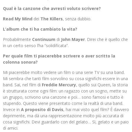
Qual
è la canzone che avresti voluto scrivere?
Read My Mind
dei
The Killers
, senza dubbio.
L’album che ti ha cambiato la vita?
Probabilmente
Continuum
di
John Mayer
. Direi che è quello che
in un certo senso l’ha “solidificata”.
Per quale film ti piacerebbe scrivere o aver scritto la
colonna sonora?
Mi piacerebbe molto vedere un film o una serie TV su una band.
Mi sembra che tanti film sorvolino su cosa significhi essere in una
band. Sai, nel film di
Freddie Mercury
, quello sui Queen, la storia
è strutturata come ogni film: un ragazzo con un sogno, mette su
un gruppo, scrivono una canzone e poi… sono famosi e tutto è
stupendo. Questo viene presentato come la realtà di una band.
Invece in
A proposito di Davis
, hai mai visto quel film? È davvero
deprimente, ma dà una rappresentazione molto più accurata di
cosa significhi. Devi guardarlo con del gelato… Sì, gelato e un paio
di amici.