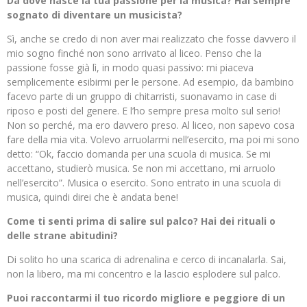
Da dove nasce la tua passione per la musica? Hai sempre
sognato di diventare un musicista?
Sì, anche se credo di non aver mai realizzato che fosse davvero il
mio sogno finché non sono arrivato al liceo. Penso che la
passione fosse già lì, in modo quasi passivo: mi piaceva
semplicemente esibirmi per le persone. Ad esempio, da bambino
facevo parte di un gruppo di chitarristi, suonavamo in case di
riposo e posti del genere. E l’ho sempre presa molto sul serio!
Non so perché, ma ero davvero preso. Al liceo, non sapevo cosa
fare della mia vita. Volevo arruolarmi nell’esercito, ma poi mi sono
detto: “Ok, faccio domanda per una scuola di musica. Se mi
accettano, studierò musica. Se non mi accettano, mi arruolo
nell’esercito”. Musica o esercito. Sono entrato in una scuola di
musica, quindi direi che è andata bene!
Come ti senti prima di salire sul palco? Hai dei rituali o
delle strane abitudini?
Di solito ho una scarica di adrenalina e cerco di incanalarla. Sai,
non la libero, ma mi concentro e la lascio esplodere sul palco.
Puoi raccontarmi il tuo ricordo migliore e peggiore di un