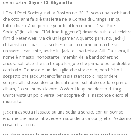
della nostra
Ghya – IG: Ghyaietta
I Dead Poet Society, nati a Boston nel 2013, sono una rock band
che otto anni fa si è trasferita nella Contea di Orange. Fin qui,
tutto chiaro. A un primo sguardo, il loro nome “Dead Poet
Society” (in italiano, “L’attimo fuggente”) rimanda subito al celebre
film di Peter Weir. Ma c’è un legame? A quanto pare, no. Jack (il
chitarrista) e il bassista scelsero questo nome prima che si
unissero il cantante, anche lui Jack, e il batterista Will. Da allora, il
nome è rimasto, nonostante i membri della band scherzino
ancora sul fatto che sia troppo lungo e che prima o poi andrebbe
cambiato. E questo è un dettaglio che vi svelo io, perché ho il
sospetto che Jack Underkofler si sia stancato di rispondere
sempre alle stesse domande: sul nome, sul titolo del loro primo
album,
!
, o sul nuovo lavoro,
Fission
. Ho quindi deciso di fargli
un’intervista un po’ diversa, per scoprire chi si nasconde dietro al
musicista.
Jack mi aspetta rilassato su una sedia a sdraio, con un sorriso
enorme che lascia intravedere i suoi denti da coniglietto. Vediamo
cosa mi racconta.