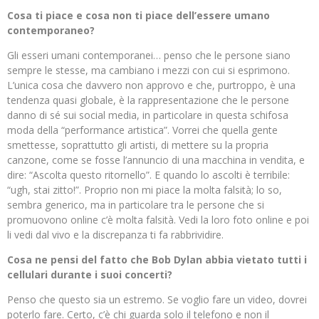
Cosa ti piace e cosa non ti piace dell’essere umano
contemporaneo?
Gli esseri umani contemporanei… penso che le persone siano
sempre le stesse, ma cambiano i mezzi con cui si esprimono.
L’unica cosa che davvero non approvo e che, purtroppo, è una
tendenza quasi globale, è la rappresentazione che le persone
danno di sé sui social media, in particolare in questa schifosa
moda della “performance artistica”. Vorrei che quella gente
smettesse, soprattutto gli artisti, di mettere su la propria
canzone, come se fosse l’annuncio di una macchina in vendita, e
dire: “Ascolta questo ritornello”. E quando lo ascolti è terribile:
“ugh, stai zitto!”. Proprio non mi piace la molta falsità; lo so,
sembra generico, ma in particolare tra le persone che si
promuovono online c’è molta falsità. Vedi la loro foto online e poi
li vedi dal vivo e la discrepanza ti fa rabbrividire.
Cosa ne pensi del fatto che Bob Dylan abbia vietato tutti i
cellulari durante i suoi concerti?
Penso che questo sia un estremo. Se voglio fare un video, dovrei
poterlo fare. Certo, c’è chi guarda solo il telefono e non il