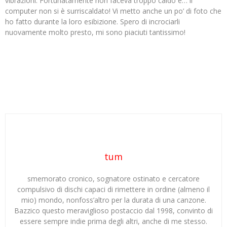
vibrazioni. Fortunatamente non faceva troppo caldo e… il
computer non si è surriscaldato! Vi metto anche un po’ di foto che
ho fatto durante la loro esibizione. Spero di incrociarli
nuovamente molto presto, mi sono piaciuti tantissimo!
tum
smemorato cronico, sognatore ostinato e cercatore
compulsivo di dischi capaci di rimettere in ordine (almeno il
mio) mondo, nonfoss’altro per la durata di una canzone.
Bazzico questo meraviglioso postaccio dal 1998, convinto di
essere sempre indie prima degli altri, anche di me stesso.